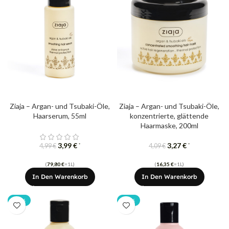
Ziaja – Argan- und Tsubaki-Öle,
Ziaja – Argan- und Tsubaki-Öle,
Haarserum, 55ml
konzentrierte, glättende
Haarmaske, 200ml
3,99
€
3,27
€
*
*
4,99
€
4,09
€
(
79,80
€
=1L)
(
16,35
€
=1L)
In Den Warenkorb
In Den Warenkorb
-20%
-20%