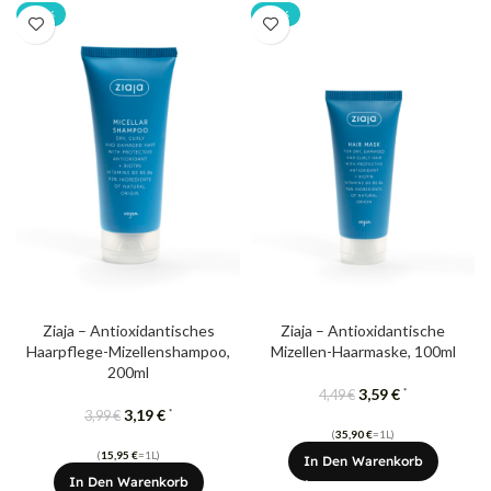
-20%
-20%
Ziaja – Antioxidantisches
Ziaja – Antioxidantische
Haarpflege-Mizellenshampoo,
Mizellen-Haarmaske, 100ml
200ml
3,59
€
*
4,49
€
3,19
€
*
3,99
€
(
35,90
€
=1L)
(
15,95
€
=1L)
In Den Warenkorb
In Den Warenkorb