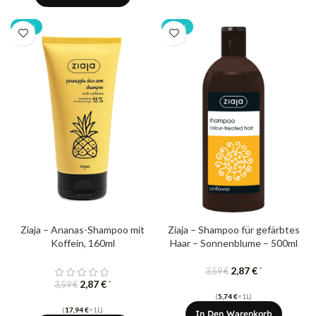
-20%
-20%
Ziaja – Ananas-Shampoo mit
Ziaja – Shampoo für gefärbtes
Koffein, 160ml
Haar – Sonnenblume – 500ml
2,87
€
*
3,59
€
2,87
€
*
3,59
€
(
5,74
€
=1L)
(
17,94
€
=1L)
In Den Warenkorb