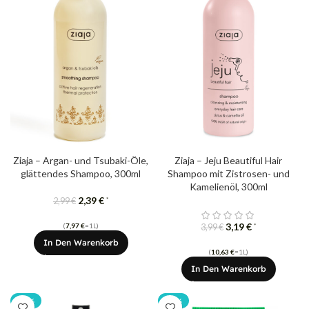
Ziaja – Argan- und Tsubaki-Öle,
Ziaja – Jeju Beautiful Hair
glättendes Shampoo, 300ml
Shampoo mit Zistrosen- und
Kamelienöl, 300ml
2,39
€
*
2,99
€
3,19
€
(
7,97
€
=1L)
*
3,99
€
In Den Warenkorb
(
10,63
€
=1L)
In Den Warenkorb
-20%
-20%