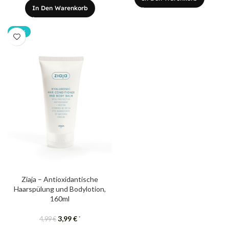
In Den Warenkorb
-20%
Ziaja – Antioxidantische
Haarspülung und Bodylotion,
160ml
3,99
€
*
4,99
€