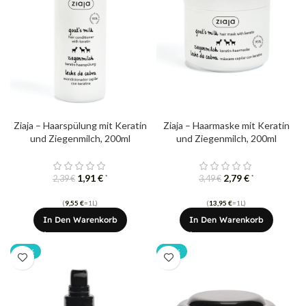
Ziaja – Haarspülung mit Keratin
Ziaja – Haarmaske mit Keratin
und Ziegenmilch, 200ml
und Ziegenmilch, 200ml
1,91
€
2,79
€
*
*
2,39
€
3,49
€
(
9,55
€
=1L)
(
13,95
€
=1L)
In Den Warenkorb
In Den Warenkorb
-20%
-20%