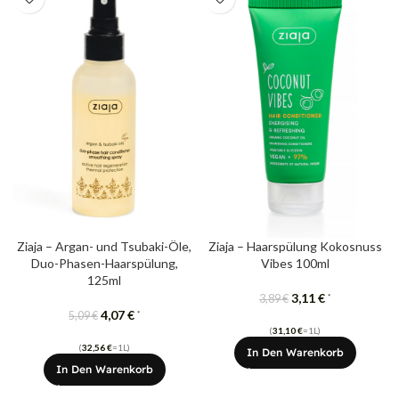
Ziaja – Argan- und Tsubaki-Öle,
Ziaja – Haarspülung Kokosnuss
Duo-Phasen-Haarspülung,
Vibes 100ml
125ml
3,11
€
*
3,89
€
4,07
€
*
5,09
€
(
31,10
€
=1L)
(
32,56
€
=1L)
In Den Warenkorb
In Den Warenkorb