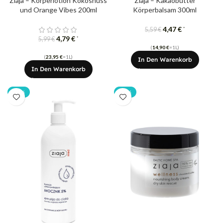
Ziaja – Körperlotion Kokosnuss
Ziaja – Kakaobutter
und Orange Vibes 200ml
Körperbalsam 300ml
4,47
€
*
5,59
€
4,79
€
*
5,99
€
(
14,90
€
=1L)
(
23,95
€
=1L)
In Den Warenkorb
In Den Warenkorb
-20%
-20%