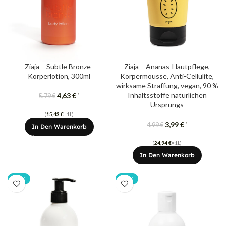
Ziaja – Subtle Bronze-
Ziaja – Ananas-Hautpflege,
Körperlotion, 300ml
Körpermousse, Anti-Cellulite,
wirksame Straffung, vegan, 90 %
Inhaltsstoffe natürlichen
4,63
€
*
5,79
€
Ursprungs
(
15,43
€
=1L)
3,99
€
*
4,99
€
In Den Warenkorb
(
24,94
€
=1L)
In Den Warenkorb
-20%
-20%