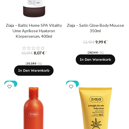
Ziaja – Baltic Home SPA Vitality
Ziaja – Satin Glow Body Mousse
Ume Aprikose Hyaluron
350ml
Körperserum, 400ml
9,99
€
*
12,49
€
8,07
€
(
28,54
€
=1L)
*
10,09
€
In Den Warenkorb
(
20,18
€
=1L)
In Den Warenkorb
-20%
-20%