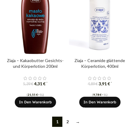
Ziaja – Kakaobutter Gesichts-
Ziaja – Ceramide glättende
und Körperlotion 200ml
Körperlotion, 400ml
4,31
€
3,91
€
*
*
5,39
€
4,89
€
(
21,55
€
=1L)
(
9,78
€
=1L)
In Den Warenkorb
In Den Warenkorb
1
2
→