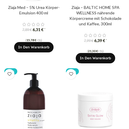
Ziaja Med – 5% Urea Körper-
Ziaja – BALTIC HOME SPA
Emulsion 400 ml
WELLNESS nährende
Körpercreme mit Schokolade
und Kaffee, 300ml
6,31
€
*
7,89
€
6,39
€
(
15,78
€
=1L)
*
7,99
€
In Den Warenkorb
(
21,30
€
=1L)
In Den Warenkorb
-20%
-20%