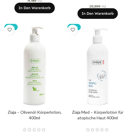
(
9,78
€
=1L)
(
21,30
€
=1L)
In Den Warenkorb
In Den Warenkorb
-20%
-20%
Ziaja – Olivenöl-Körperlotion,
Ziaja Med – Körperlotion für
400ml
atopische Haut 400ml