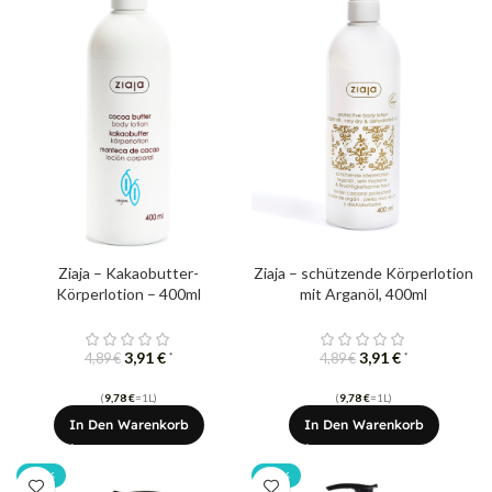
Ziaja – Kakaobutter-
Ziaja – schützende Körperlotion
Körperlotion – 400ml
mit Arganöl, 400ml
3,91
€
3,91
€
*
*
4,89
€
4,89
€
(
9,78
€
=1L)
(
9,78
€
=1L)
In Den Warenkorb
In Den Warenkorb
-20%
-20%