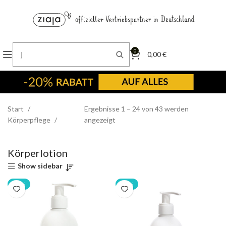
0
0,00
€
Start
Ergebnisse 1 – 24 von 43 werden
Körperpflege
angezeigt
Körperlotion
Show sidebar
-20%
-20%