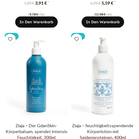
3,91
€
5,59
€
*
*
4,89
€
6,99
€
(
9,78
€
=1L)
(
13,98
€
=1L)
In Den Warenkorb
In Den Warenkorb
-20%
-20%
Ziaja – Der GdanSkin-
Ziaja – feuchtigkeitsspendende
Körperbalsam, spendet intensiv
Körperlotion mit
Feuchtigkeit, 300ml
Seidenproteinen, 400ml