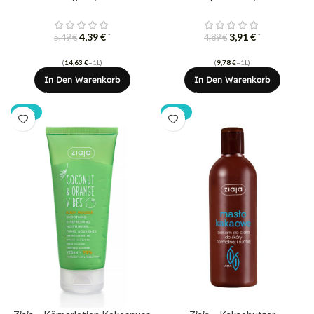
4,39
€
3,91
€
*
*
5,49
€
4,89
€
(
14,63
€
=1L)
(
9,78
€
=1L)
In Den Warenkorb
In Den Warenkorb
-20%
-20%