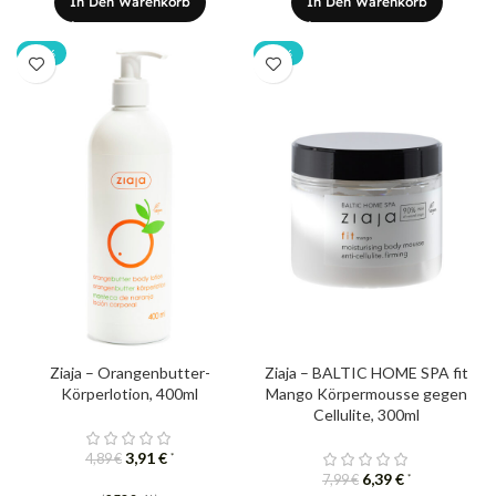
In Den Warenkorb
In Den Warenkorb
-20%
-20%
Ziaja – Orangenbutter-
Ziaja – BALTIC HOME SPA fit
Körperlotion, 400ml
Mango Körpermousse gegen
Cellulite, 300ml
3,91
€
*
4,89
€
6,39
€
*
7,99
€