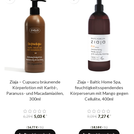
Ziaja – Cupuacu bräunende
Ziaja – Baltic Home Spa,
Körperlotion mit Karité-,
feuchtigkeitsspendendes
Paranuss- und Macadamiaölen,
Körperserum mit Mango gegen
300ml
Cellulite, 400ml
5,03
€
7,27
€
*
*
6,29
€
9,09
€
(
16,77
€
=1L)
(
18,18
€
=1L)