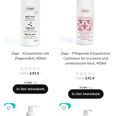
Ziaja – Körperlotion mit
Ziaja – Pflegende Körperlotion
Ziegenmilch, 400ml
Cashmere für trockene und
unelastische Haut, 400ml
3,91
€
*
4,89
€
3,91
€
*
4,89
€
(
9,78
€
=1L)
(
9,78
€
=1L)
In Den Warenkorb
In Den Warenkorb
-20%
-20%