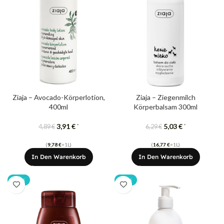
Ziaja – Avocado-Körperlotion,
Ziaja – Ziegenmilch
400ml
Körperbalsam 300ml
3,91
€
5,03
€
*
*
4,89
€
6,29
€
(
9,78
€
=1L)
(
16,77
€
=1L)
In Den Warenkorb
In Den Warenkorb
-20%
-20%