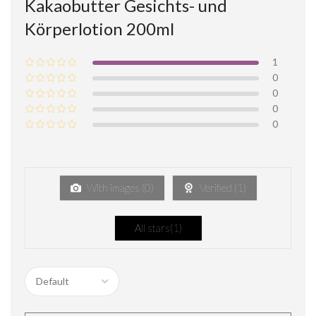
Kakaobutter Gesichts- und
Körperlotion 200ml
1
0
0
0
0
With images (
0
)
Verified (
1
)
All stars(
1
)