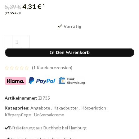
4,31
€
*
5,39
€
(
21,55
€
=1L)
Vorrätig
In Den Warenkorb
(
1
Kundenrezension)
Artikelnummer:
ZI735
Kategorien:
Angebote
,
Kakaobutter
,
Körperlotion
,
Körperpflege
,
Universalcreme
Blitzlieferung aus Buchholz bei Hamburg