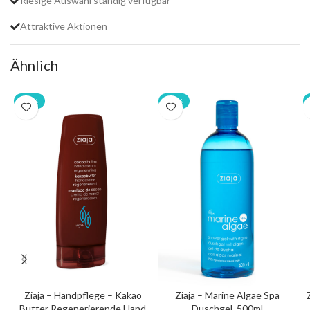
Riesige Auswahl ständig verfügbar
Attraktive Aktionen
Ähnlich
-20%
-20%
Ziaja – Handpflege – Kakao
Ziaja – Marine Algae Spa
Butter Regenerierende Hand
Duschgel, 500ml