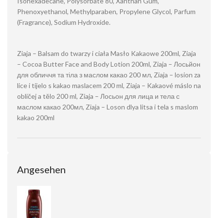
Isohexadecane, Polysorbate 80, Xanthan Gum,
Phenoxyethanol, Methylparaben, Propylene Glycol, Parfum
(Fragrance), Sodium Hydroxide.
Ziaja – Balsam do twarzy i ciała Masło Kakaowe 200ml, Ziaja
– Cocoa Butter Face and Body Lotion 200ml, Ziaja – Лосьйон
для обличчя та тіла з маслом какао 200 мл, Ziaja – losion za
lice i tijelo s kakao maslacem 200 ml, Ziaja – Kakaové máslo na
obličej a tělo 200 ml, Ziaja – Лосьон для лица и тела с
маслом какао 200мл, Ziaja – Loson dlya litsa i tela s maslom
kakao 200ml
Angesehen