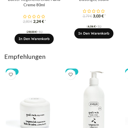
Creme 80ml
3,03
€
*
3,79
€
2,24
€
*
2,80
€
(
6,06
€
=1L)
(
28,00
€
=1L)
In Den Warenkorb
In Den Warenkorb
Empfehlungen
-20%
-20%