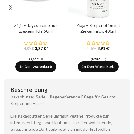
Ziaja – Tagescreme aus
Ziaja – Körperlotion mit
Ziegenmilch, 50ml
Ziegenmilch, 400ml
3,27
€
3,91
€
*
*
4,09
€
4,89
€
(
65,40
€
=1L)
(
9,78
€
=1L)
In Den Warenkorb
In Den Warenkorb
Beschreibung
Kakaobutter-Serie – Regenerierende Pflege für Gesicht,
Körper und Haare
Die Kakaobutter-Serie umfasst vegane Produkte zur
intensiven Pflege von Haut und Haar. Der wohltuende,
entspannende Duft verbindet sich mit der kraftvollen