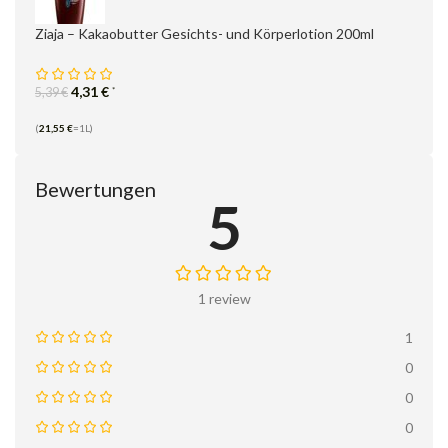
Ziaja – Kakaobutter Gesichts- und Körperlotion 200ml
4,31
€
*
5,39
€
(
21,55
€
=1L)
Bewertungen
5
1 review
1
0
0
0