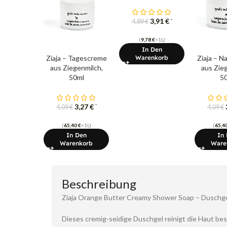
3,91
€
*
4,89
€
(
9,78
€
=1L)
In Den
Ziaja – Tagescreme
Ziaja – 
Warenkorb
aus Ziegenmilch,
aus Zie
50ml
5
3,27
€
*
4,09
€
4,09
€
(
65,40
€
=1L)
(
65,4
In Den
In
Warenkorb
Ware
Beschreibung
Ziaja Orange Butter Creamy Shower Soap – Duschge
Dieses cremig-seidige Duschgel reinigt die Haut bes