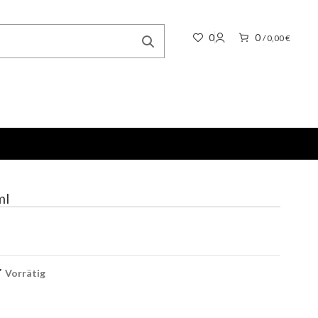
0
0
/
0,00
€
ml
Vorrätig