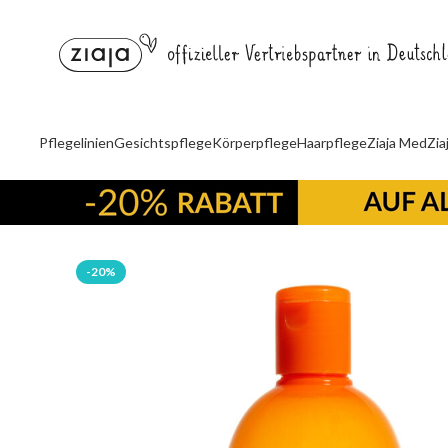
Pflegelinien
Gesichtspflege
Körperpflege
Haarpflege
Ziaja Med
Zia
-20%