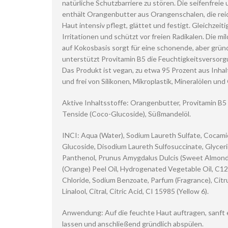
natürliche Schutzbarriere zu stören. Die seifenfrei
enthält Orangenbutter aus Orangenschalen, die reic
Haut intensiv pflegt, glättet und festigt. Gleichzeit
Irritationen und schützt vor freien Radikalen. Die m
auf Kokosbasis sorgt für eine schonende, aber gründ
unterstützt Provitamin B5 die Feuchtigkeitsversor
Das Produkt ist vegan, zu etwa 95 Prozent aus Inha
und frei von Silikonen, Mikroplastik, Mineralölen un
Aktive Inhaltsstoffe: Orangenbutter, Provitamin B5 
Tenside (Coco-Glucoside), Süßmandelöl.
INCI: Aqua (Water), Sodium Laureth Sulfate, Cocami
Glucoside, Disodium Laureth Sulfosuccinate, Glycer
Panthenol, Prunus Amygdalus Dulcis (Sweet Almond) 
(Orange) Peel Oil, Hydrogenated Vegetable Oil, C12
Chloride, Sodium Benzoate, Parfum (Fragrance), Citr
Linalool, Citral, Citric Acid, CI 15985 (Yellow 6).
Anwendung: Auf die feuchte Haut auftragen, sanft
lassen und anschließend gründlich abspülen.