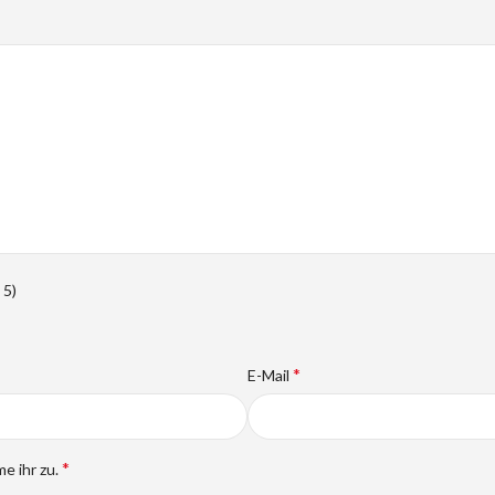
 5)
*
E-Mail
*
e ihr zu.