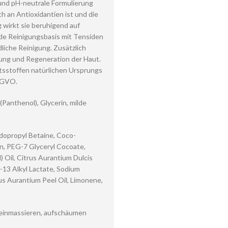
e und pH-neutrale Formulierung
h an Antioxidantien ist und die
ig wirkt sie beruhigend auf
ilde Reinigungsbasis mit Tensiden
liche Reinigung. Zusätzlich
gung und Regeneration der Haut.
ltsstoffen natürlichen Ursprungs
d GVO.
(Panthenol), Glycerin, milde
dopropyl Betaine, Coco-
in, PEG-7 Glyceryl Cocoate,
Oil, Citrus Aurantium Dulcis
-13 Alkyl Lactate, Sodium
us Aurantium Peel Oil, Limonene,
 einmassieren, aufschäumen