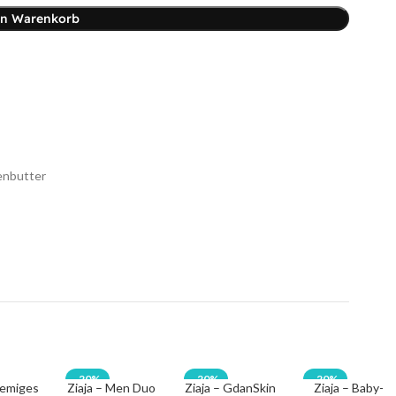
en Warenkorb
nbutter
-20%
-20%
-20%
remiges
Ziaja – Men Duo
Ziaja – GdanSkin
Ziaja – Baby-