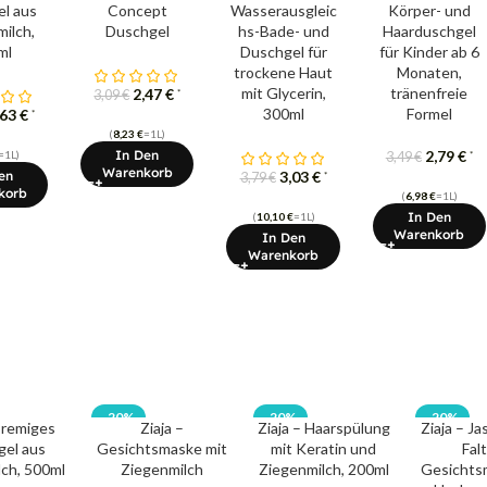
l aus
Concept
Wasserausgleic
Körper- und
ilch,
Duschgel
hs-Bade- und
Haarduschgel
ml
Duschgel für
für Kinder ab 6
trockene Haut
Monaten,
mit Glycerin,
tränenfreie
2,47
€
*
3,09
€
300ml
Formel
,63
€
*
(
8,23
€
=1L)
In Den
2,79
€
=1L)
*
3,49
€
Warenkorb
en
3,03
€
*
3,79
€
korb
(
6,98
€
=1L)
In Den
(
10,10
€
=1L)
Warenkorb
In Den
Warenkorb
-20%
-20%
-20%
Cremiges
Ziaja –
Ziaja – Haarspülung
Ziaja – Ja
el aus
Gesichtsmaske mit
mit Keratin und
Fal
ch, 500ml
Ziegenmilch
Ziegenmilch, 200ml
Gesichts