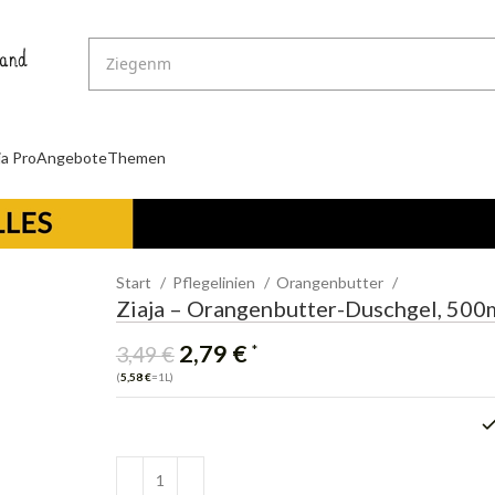
ja Pro
Angebote
Themen
Start
Pflegelinien
Orangenbutter
Ziaja – Orangenbutter-Duschgel, 500
2,79
€
*
3,49
€
(
5,58
€
=1L)