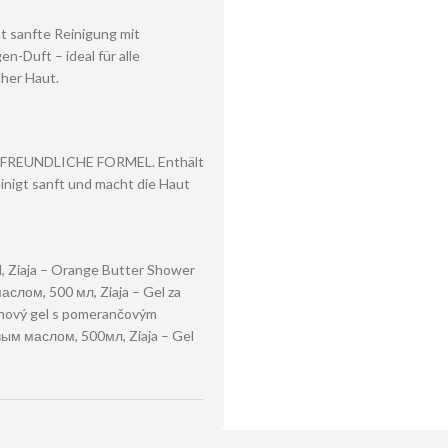
t sanfte Reinigung mit
n-Duft – ideal für alle
cher Haut.
LTFREUNDLICHE FORMEL. Enthält
nigt sanft und macht die Haut
, Ziaja – Orange Butter Shower
аслом, 500 мл, Ziaja – Gel za
rchový gel s pomerančovým
вым маслом, 500мл, Ziaja – Gel