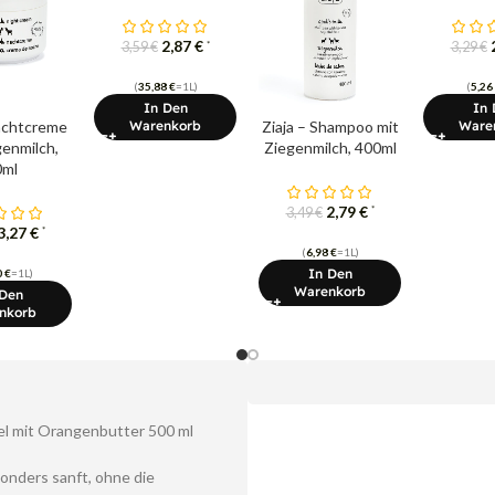
2,87
€
*
3,59
€
3,29
€
(
35,88
€
=1L)
(
5,26
In Den
In 
Nachtcreme
Ziaja – Shampoo mit
Warenkorb
Ware
genmilch,
Ziegenmilch, 400ml
0ml
2,79
€
*
3,49
€
3,27
€
*
(
6,98
€
=1L)
In Den
0
€
=1L)
Warenkorb
 Den
nkorb
l mit Orangenbutter 500 ml
onders sanft, ohne die