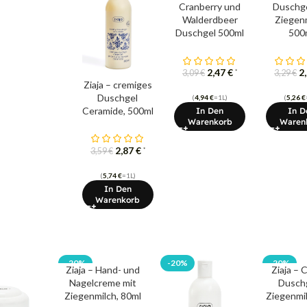
Cranberry und
Duschge
Walderdbeer
Ziegenm
Duschgel 500ml
500
2,47
€
2
*
3,09
€
3,29
€
Ziaja – cremiges
Duschgel
(
4,94
€
=1L)
(
5,26
€
Ceramide, 500ml
In Den
In D
Warenkorb
Waren
2,87
€
*
3,59
€
(
5,74
€
=1L)
In Den
Warenkorb
-20%
-20%
-20%
Ziaja – Hand- und
Ziaja – 
Nagelcreme mit
Duschg
Ziegenmilch, 80ml
Ziegenmil