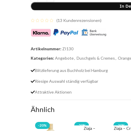
In D
(
13
Kundenrezensionen)
Artikelnummer:
ZI130
Kategorien:
Angebote
,
Duschgels & Cremes
,
Orange
Blitzlieferung aus Buchholz bei Hamburg
Riesige Auswahl ständig verfügbar
Attraktive Aktionen
Ähnlich
-20%
-20%
-20%
Ziaja –
Ziaja – C