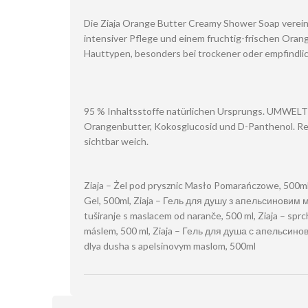
Die Ziaja Orange Butter Creamy Shower Soap verein
intensiver Pflege und einem fruchtig-frischen Orange
Hauttypen, besonders bei trockener oder empfindli
95 % Inhaltsstoffe natürlichen Ursprungs. UMWE
Orangenbutter, Kokosglucosid und D-Panthenol. Rei
sichtbar weich.
Ziaja – Żel pod prysznic Masło Pomarańczowe, 500ml
Gel, 500ml, Ziaja – Гель для душу з апельсиновим м
tuširanje s maslacem od naranče, 500 ml, Ziaja – sp
máslem, 500 ml, Ziaja – Гель для душа с апельсино
dlya dusha s apelsinovym maslom, 500ml