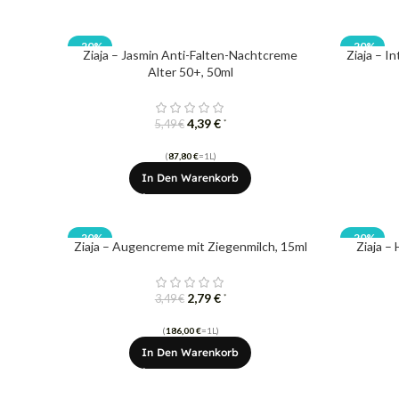
-20%
-20%
Ziaja – Jasmin Anti-Falten-Nachtcreme
Ziaja – I
Alter 50+, 50ml
4,39
€
*
5,49
€
(
87,80
€
=1L)
In Den Warenkorb
-20%
-20%
Ziaja – Augencreme mit Ziegenmilch, 15ml
Ziaja –
2,79
€
*
3,49
€
(
186,00
€
=1L)
In Den Warenkorb