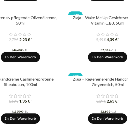
-20%
ntensiv pflegende Olivenölcreme,
Ziaja – Wake Me Up Gesichtsc
50ml
Vitamin C.B3, 50ml
2,23
€
4,39
€
*
*
2,79
€
5,49
€
(
44,60
€
=1L)
(
87,80
€
=1L)
In Den Warenkorb
In Den Warenkorb
-20%
 Handcreme Cashmereproteine ​​
Ziaja – Regenerierende Handc
Sheabutter, 100ml
Ziegenmilch, 50ml
1,35
€
2,63
€
*
*
1,69
€
3,29
€
(
13,50
€
=1L)
(
52,60
€
=1L)
In Den Warenkorb
In Den Warenkorb