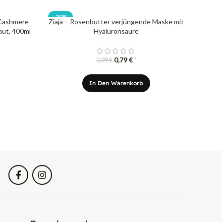
-20%
 Cashmere
Ziaja – Rosenbutter verjüngende Maske mit
aut, 400ml
Hyaluronsäure
0,79
€
*
0,99
€
In Den Warenkorb