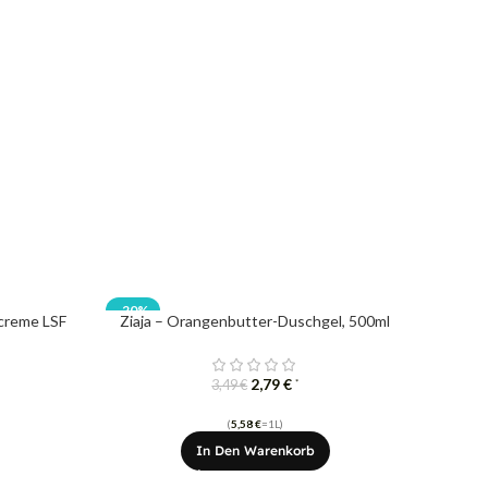
-20%
screme LSF
Ziaja – Orangenbutter-Duschgel, 500ml
2,79
€
*
3,49
€
(
5,58
€
=1L)
In Den Warenkorb