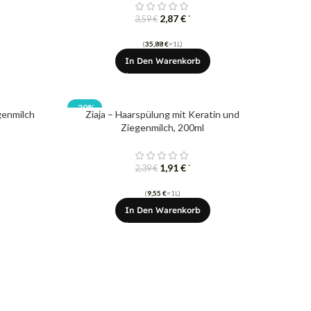
2,87
€
*
3,59
€
(
35,88
€
=1L)
In Den Warenkorb
-20%
genmilch
Ziaja – Haarspülung mit Keratin und
Ziegenmilch, 200ml
1,91
€
*
2,39
€
(
9,55
€
=1L)
In Den Warenkorb