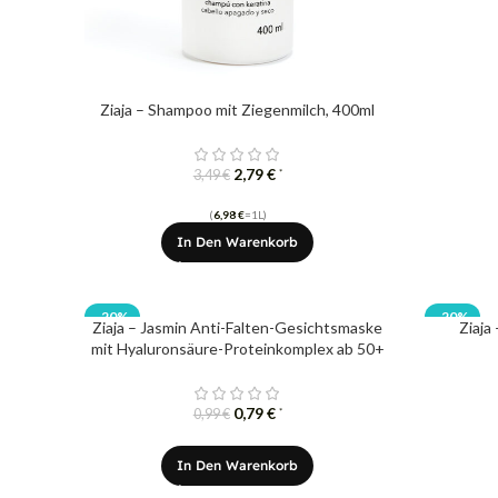
Ziaja – Shampoo mit Ziegenmilch, 400ml
2,79
€
*
3,49
€
(
6,98
€
=1L)
In Den Warenkorb
-20%
-20%
Ziaja – Jasmin Anti-Falten-Gesichtsmaske
Ziaja
mit Hyaluronsäure-Proteinkomplex ab 50+
0,79
€
*
0,99
€
In Den Warenkorb