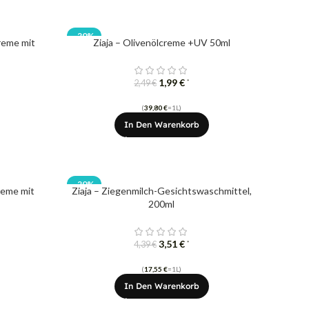
-20%
reme mit
Ziaja – Olivenölcreme +UV 50ml
1,99
€
*
2,49
€
(
39,80
€
=1L)
In Den Warenkorb
-20%
reme mit
Ziaja – Ziegenmilch-Gesichtswaschmittel,
200ml
3,51
€
*
4,39
€
(
17,55
€
=1L)
In Den Warenkorb