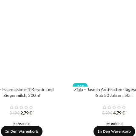
-20%
 – Haarmaske mit Keratin und
Ziaja – Jasmin Anti-Falten-Tage
Ziegenmilch, 200ml
6 ab 50 Jahren, 50ml
2,79
€
4,79
€
*
*
3,49
€
5,99
€
(
13,95
€
=1L)
(
95,80
€
=1L)
In Den Warenkorb
In Den Warenkorb