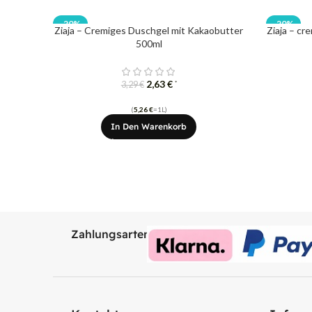
-20%
-20%
Ziaja – Cremiges Duschgel mit Kakaobutter
Ziaja – c
500ml
2,63
€
*
3,29
€
(
5,26
€
=1L)
In Den Warenkorb
Zahlungsarten: