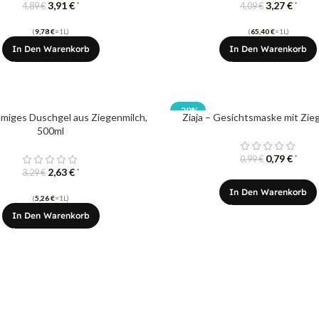
3,91
€
3,27
€
*
*
4,89
€
4,09
€
(
9,78
€
=1L)
(
65,40
€
=1L)
In Den Warenkorb
In Den Warenkorb
-20%
remiges Duschgel aus Ziegenmilch,
Ziaja – Gesichtsmaske mit Zie
500ml
0,79
€
*
0,99
€
2,63
€
*
3,29
€
In Den Warenkorb
(
5,26
€
=1L)
In Den Warenkorb