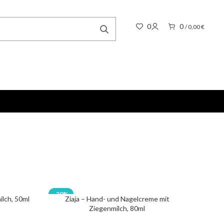
0
0
/
0,00
€
-20%
ilch, 50ml
Ziaja – Hand- und Nagelcreme mit
Ziegenmilch, 80ml