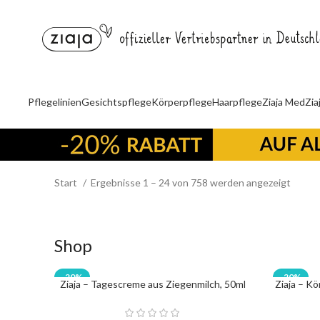
Pflegelinien
Gesichtspflege
Körperpflege
Haarpflege
Ziaja Med
Zia
Start
Ergebnisse 1 – 24 von 758 werden angezeigt
Shop
-20%
-20%
Ziaja – Tagescreme aus Ziegenmilch, 50ml
Ziaja – Kö