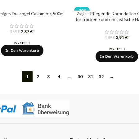
-20%
remiges Duschgel Cashmere, 500ml
Ziaja – Pflegende Körperlotion
für trockene und unelastische H
2,87
€
*
3,59
€
3,91
€
*
4,89
€
(
5,74
€
=1L)
(
9,78
€
=1L)
In Den Warenkorb
In Den Warenkorb
1
2
3
4
…
30
31
32
→