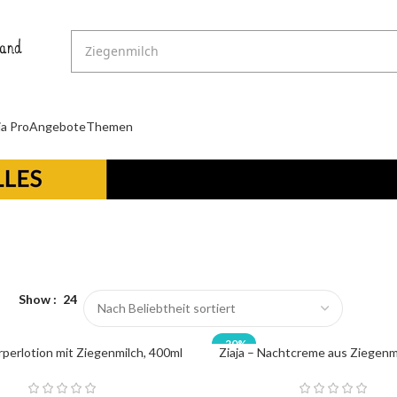
ja Pro
Angebote
Themen
Show
24
-20%
rperlotion mit Ziegenmilch, 400ml
Ziaja – Nachtcreme aus Ziegenm