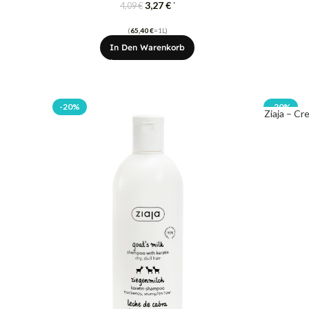
3,27
€
*
4,09
€
(
65,40
€
=1L)
In Den Warenkorb
-20%
-20%
Ziaja – C