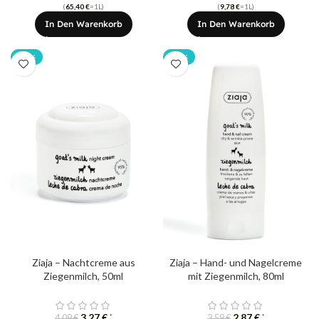
(
65,40
€
=1L)
(
9,78
€
=1L)
In Den Warenkorb
In Den Warenkorb
-20%
-20%
Ziaja – Nachtcreme aus
Ziaja – Hand- und Nagelcreme
Ziegenmilch, 50ml
mit Ziegenmilch, 80ml
3,27
€
2,87
€
*
*
4,09
€
3,59
€