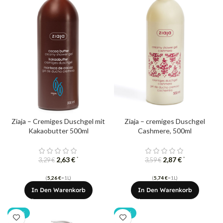
Ziaja – Cremiges Duschgel mit
Ziaja – cremiges Duschgel
Kakaobutter 500ml
Cashmere, 500ml
2,63
€
2,87
€
*
*
3,29
€
3,59
€
(
5,26
€
=1L)
(
5,74
€
=1L)
In Den Warenkorb
In Den Warenkorb
-20%
-20%