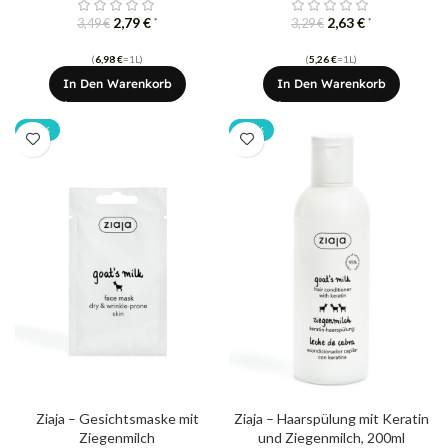
2,79
€
2,63
€
*
*
3,49
€
3,29
€
(
6,98
€
=1L)
(
5,26
€
=1L)
In Den Warenkorb
In Den Warenkorb
-20%
-20%
Ziaja – Gesichtsmaske mit
Ziaja – Haarspülung mit Keratin
Ziegenmilch
und Ziegenmilch, 200ml