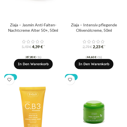
Ziaja – Jasmin Anti-Falten-
Ziaja – Intensiv pflegende
Nachtcreme Alter 50+, 50ml
Olivenölcreme, 50ml
4,39
€
2,23
€
*
*
5,49
€
2,79
€
(
87,80
€
=1L)
(
44,60
€
=1L)
In Den Warenkorb
In Den Warenkorb
-20%
-20%