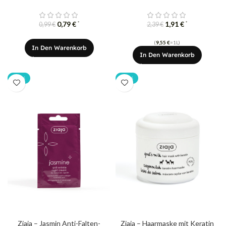
0,79
€
1,91
€
*
*
0,99
€
2,39
€
(
9,55
€
=1L)
In Den Warenkorb
In Den Warenkorb
-20%
-20%
Ziaja – Jasmin Anti-Falten-
Ziaja – Haarmaske mit Keratin