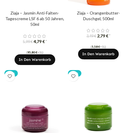
Ziaja – Jasmin Anti-Falten-
Ziaja – Orangenbutter-
Tagescreme LSF 6 ab 50 Jahren,
Duschgel, 500ml
50ml
2,79
€
*
3,49
€
4,79
€
*
5,99
€
(
5,58
€
=1L)
(
95,80
€
=1L)
In Den Warenkorb
In Den Warenkorb
-20%
-20%