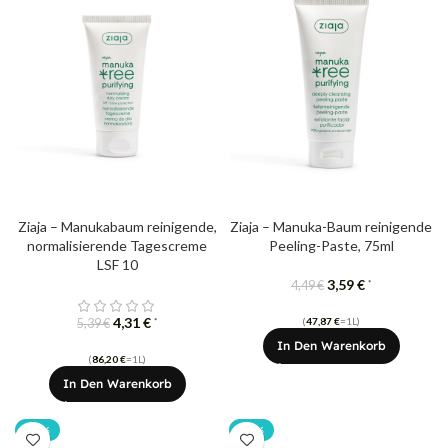
Ziaja – Manukabaum reinigende,
Ziaja – Manuka-Baum reinigende
normalisierende Tagescreme
Peeling-Paste, 75ml
LSF 10
3,59
€
*
4,49
€
4,31
€
(
47,87
€
=1L)
*
5,39
€
In Den Warenkorb
(
86,20
€
=1L)
In Den Warenkorb
-20%
-20%