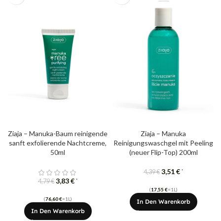
Ziaja – Manuka-Baum reinigende
Ziaja – Manuka
sanft exfolierende Nachtcreme,
Reinigungswaschgel mit Peeling
50ml
(neuer Flip-Top) 200ml
3,51
€
*
4,39
€
3,83
€
*
4,79
€
(
17,55
€
=1L)
(
76,60
€
=1L)
In Den Warenkorb
In Den Warenkorb