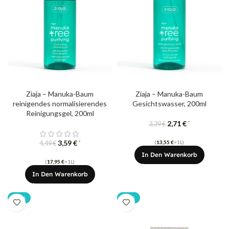
Ziaja – Manuka-Baum
Ziaja – Manuka-Baum
reinigendes normalisierendes
Gesichtswasser, 200ml
Reinigungsgel, 200ml
2,71
€
*
3,39
€
3,59
€
(
13,55
€
=1L)
*
4,49
€
In Den Warenkorb
(
17,95
€
=1L)
In Den Warenkorb
-20%
-20%