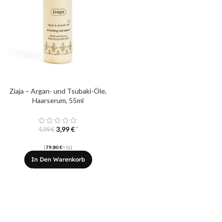
Ziaja – Argan- und Tsubaki-Öle,
Haarserum, 55ml
3,99
€
*
4,99
€
(
79,80
€
=1L)
In Den Warenkorb