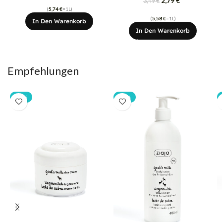
2,79
€
3,49
€
(
5,74
€
=1L)
(
5,58
€
=1L)
In Den Warenkorb
In Den Warenkorb
Empfehlungen
-20%
-20%