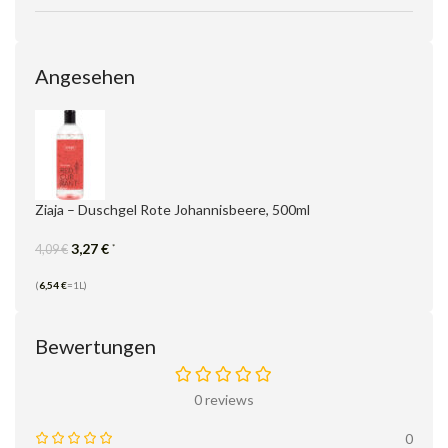
Angesehen
Ziaja – Duschgel Rote Johannisbeere, 500ml
3,27
€
*
4,09
€
(
6,54
€
=1L)
Bewertungen
0 reviews
0