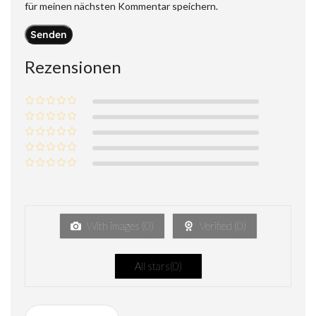
für meinen nächsten Kommentar speichern.
Rezensionen
With images (
0
)
Verified (
0
)
All stars(
0
)