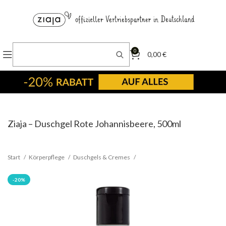
0
0,00
€
Ziaja – Duschgel Rote Johannisbeere, 500ml
Start
Körperpflege
Duschgels & Cremes
-20%