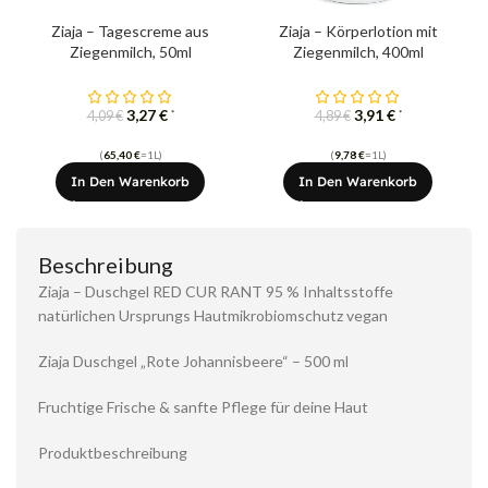
Ziaja – Tagescreme aus
Ziaja – Körperlotion mit
Ziegenmilch, 50ml
Ziegenmilch, 400ml
3,27
€
3,91
€
*
*
4,09
€
4,89
€
(
65,40
€
=1L)
(
9,78
€
=1L)
In Den Warenkorb
In Den Warenkorb
Beschreibung
Ziaja – Duschgel RED CUR RANT 95 % Inhaltsstoffe
natürlichen Ursprungs Hautmikrobiomschutz vegan
Ziaja Duschgel „Rote Johannisbeere“ – 500 ml
Fruchtige Frische & sanfte Pflege für deine Haut
Produktbeschreibung