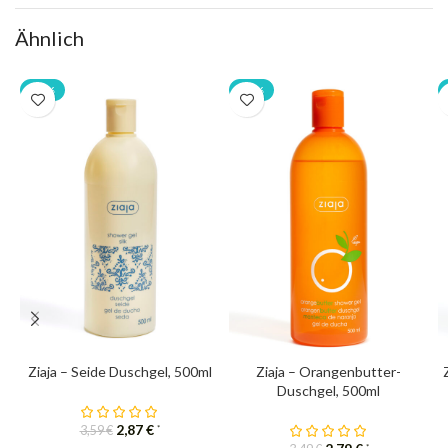
Ähnlich
-20%
-20%
Ziaja – Seide Duschgel, 500ml
Ziaja – Orangenbutter-
Duschgel, 500ml
2,87
€
*
3,59
€
*