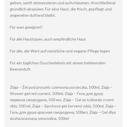
geben, sanft einmassieren und aufschäumen. Anschließend
gründlich abspülen. Für eine Haut, die frisch, gepflegt und
angenehm duftend bleibt.
Für wen geeignet?
Für alle Hauttypen, auch empfindliche Haut
Für alle, die Wert auf natürliche und vegane Pflege legen
Für ein tägliches Duscherlebnis mit einem belebenden
Beerenduft
Ziaja – Żel pod prysznic czerwona porzeczka, 500ml, Ziaja –
Shower gel red currant, 500ml, Ziaja – Гель для душу
червона смородина, 500 мл, Ziaja – Gel za tuširanje crveni
ribiz, 500 ml, Ziaja – Sprchový gel červený rybíz, 500ml, Ziaja –
Гель для душа красная смородина, 500мл, Ziaja – Gel dlya
dusha krasnaya smorodina, 500ml