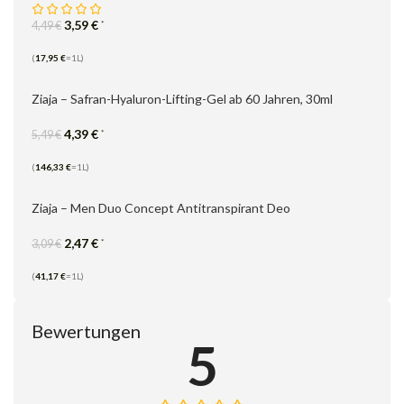
3,59
€
*
4,49
€
(
17,95
€
=1L)
Ziaja – Safran-Hyaluron-Lifting-Gel ab 60 Jahren, 30ml
4,39
€
*
5,49
€
(
146,33
€
=1L)
Ziaja – Men Duo Concept Antitranspirant Deo
2,47
€
*
3,09
€
(
41,17
€
=1L)
Bewertungen
5