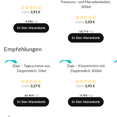
Paranuss- und Macadamiaölen,
300ml
3,91
€
*
4,89
€
5,03
€
(
9,78
€
=1L)
*
6,29
€
In Den Warenkorb
(
16,77
€
=1L)
In Den Warenkorb
Empfehlungen
-20%
-20%
Ziaja – Tagescreme aus
Ziaja – Körperlotion mit
Ziegenmilch, 50ml
Ziegenmilch, 400ml
3,27
€
3,91
€
*
*
4,09
€
4,89
€
(
65,40
€
=1L)
(
9,78
€
=1L)
In Den Warenkorb
In Den Warenkorb