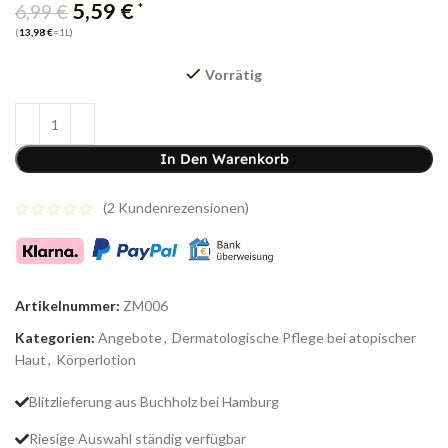
5,59
€
*
6,99
€
(
13,98
€
=1L)
Vorrätig
In Den Warenkorb
(
2
Kundenrezensionen)
Artikelnummer:
ZM006
Kategorien:
Angebote
,
Dermatologische Pflege bei atopischer
Haut
,
Körperlotion
Blitzlieferung aus Buchholz bei Hamburg
Riesige Auswahl ständig verfügbar