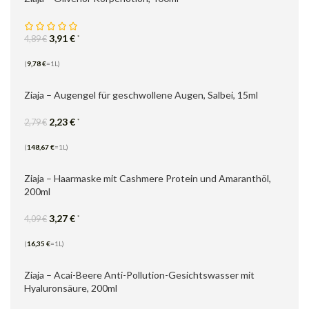
3,91
€
*
4,89
€
(
9,78
€
=1L)
Ziaja – Augengel für geschwollene Augen, Salbei, 15ml
2,23
€
*
2,79
€
(
148,67
€
=1L)
Ziaja – Haarmaske mit Cashmere Protein ​​und Amaranthöl,
200ml
3,27
€
*
4,09
€
(
16,35
€
=1L)
Ziaja – Acai-Beere Anti-Pollution-Gesichtswasser mit
Hyaluronsäure, 200ml