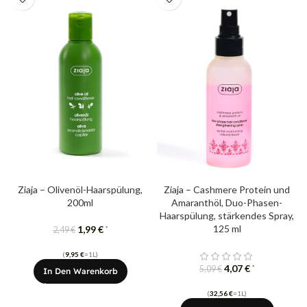
Ziaja – Olivenöl-Haarspülung,
Ziaja – Cashmere Protein ​​und
200ml
Amaranthöl, Duo-Phasen-
Haarspülung, stärkendes Spray,
125 ml
1,99
€
*
2,49
€
(
9,95
€
=1L)
4,07
€
*
5,09
€
In Den Warenkorb
(
32,56
€
=1L)