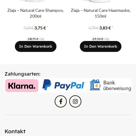
Ziaja – Natural Care Shampoo,
Ziaja – Natural Care Haarmaske,
200ml
150ml
3,75
€
3,83
€
*
*
4,69
€
4,79
€
(
18,75
€
=1L)
(
25,53
€
=1L)
In Den Warenkorb
In Den Warenkorb
Zahlungsarten:
Kontakt