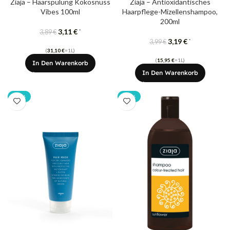
Ziaja – Haarspülung Kokosnuss
Ziaja – Antioxidantisches
Vibes 100ml
Haarpflege-Mizellenshampoo,
200ml
3,11
€
*
3,89
€
3,19
€
*
3,99
€
(
31,10
€
=1L)
(
15,95
€
=1L)
In Den Warenkorb
In Den Warenkorb
-20%
-20%