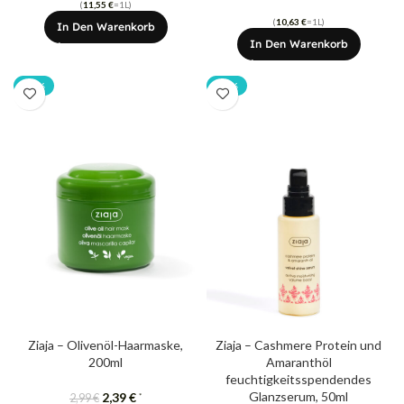
(
11,55
€
=1L)
(
10,63
€
=1L)
In Den Warenkorb
In Den Warenkorb
-20%
-20%
Ziaja – Olivenöl-Haarmaske,
Ziaja – Cashmere Protein ​​und
200ml
Amaranthöl
feuchtigkeitsspendendes
Glanzserum, 50ml
2,39
€
*
2,99
€