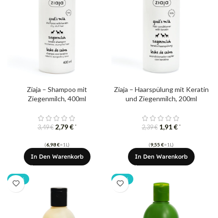
Ziaja – Shampoo mit
Ziaja – Haarspülung mit Keratin
Ziegenmilch, 400ml
und Ziegenmilch, 200ml
2,79
€
1,91
€
*
*
3,49
€
2,39
€
(
6,98
€
=1L)
(
9,55
€
=1L)
In Den Warenkorb
In Den Warenkorb
-20%
-20%