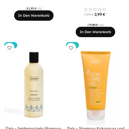
(
11,95
€
=1L)
3,99
€
*
4,99
€
In Den Warenkorb
(
79,80
€
=1L)
In Den Warenkorb
-20%
-20%
Ziaja – Seidenprotein-Shampoo,
Ziaja – Shampoo Kokosnuss und