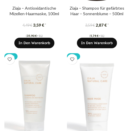
Ziaja – Antioxidantische
Ziaja – Shampoo für gefärbtes
Mizellen-Haarmaske, 100ml
Haar – Sonnenblume – 500ml
3,59
€
2,87
€
*
*
4,49
€
3,59
€
(
35,90
€
=1L)
(
5,74
€
=1L)
In Den Warenkorb
In Den Warenkorb
-20%
-20%