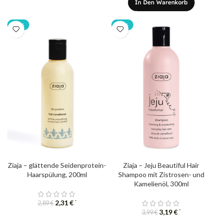
In Den Warenkorb
-20%
-20%
Ziaja – glättende Seidenprotein-
Ziaja – Jeju Beautiful Hair
Haarspülung, 200ml
Shampoo mit Zistrosen- und
Kamelienöl, 300ml
2,31
€
*
2,89
€
3,19
€
*
3,99
€