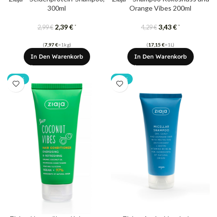
300ml
Orange Vibes 200ml
2,39
€
3,43
€
*
*
2,99
€
4,29
€
(
7,97
€
=1kg)
(
17,15
€
=1L)
In Den Warenkorb
In Den Warenkorb
-20%
-20%