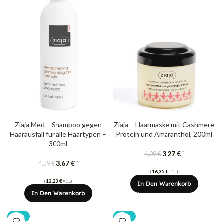
Ziaja Med – Shampoo gegen
Ziaja – Haarmaske mit Cashmere
Haarausfall für alle Haartypen –
Protein ​​und Amaranthöl, 200ml
300ml
3,27
€
*
4,09
€
3,67
€
*
4,59
€
(
16,35
€
=1L)
(
12,23
€
=1L)
In Den Warenkorb
In Den Warenkorb
-20%
-20%