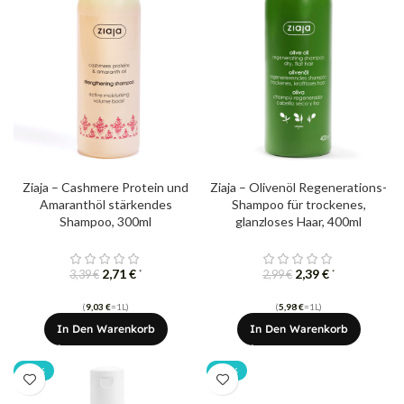
Ziaja – Cashmere Protein ​​und
Ziaja – Olivenöl Regenerations-
Amaranthöl stärkendes
Shampoo für trockenes,
Shampoo, 300ml
glanzloses Haar, 400ml
2,71
€
2,39
€
*
*
3,39
€
2,99
€
(
9,03
€
=1L)
(
5,98
€
=1L)
In Den Warenkorb
In Den Warenkorb
-20%
-20%