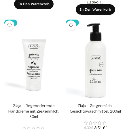
(
13,50
€
=1L)
In Den Warenkorb
In Den Warenkorb
-20%
-20%
Ziaja – Regenerierende
Ziaja – Ziegenmilch-
Handcreme mit Ziegenmilch,
Gesichtswaschmittel, 200ml
50ml
3,51
€
*
4,39
€