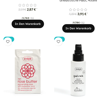
unelastische Haut, 400ml
2,87
€
*
3,59
€
3,91
€
*
4,89
€
(
5,74
€
=1L)
(
9,78
€
=1L)
In Den Warenkorb
In Den Warenkorb
-20%
-20%