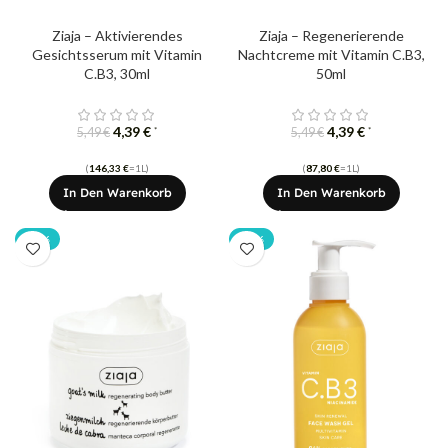
Ziaja – Aktivierendes
Ziaja – Regenerierende
Gesichtsserum mit Vitamin
Nachtcreme mit Vitamin C.B3,
C.B3, 30ml
50ml
4,39
€
4,39
€
*
*
5,49
€
5,49
€
(
146,33
€
=1L)
(
87,80
€
=1L)
In Den Warenkorb
In Den Warenkorb
-20%
-20%