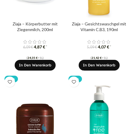
Ziaja – Körperbutter mit
Ziaja – Gesichtswaschgel mit
Ziegenmilch, 200ml
Vitamin C.B3, 190ml
4,87
€
4,07
€
*
*
6,09
€
5,09
€
(
24,35
€
=1L)
(
21,42
€
=1L)
In Den Warenkorb
In Den Warenkorb
-20%
-20%