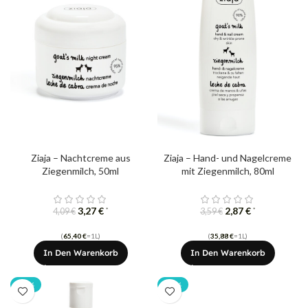
Ziaja – Nachtcreme aus
Ziaja – Hand- und Nagelcreme
Ziegenmilch, 50ml
mit Ziegenmilch, 80ml
3,27
€
2,87
€
*
*
4,09
€
3,59
€
(
65,40
€
=1L)
(
35,88
€
=1L)
In Den Warenkorb
In Den Warenkorb
-20%
-20%