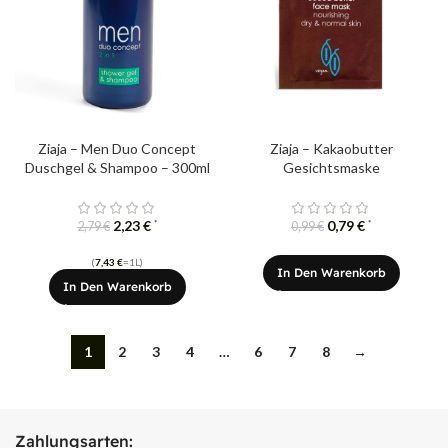
Ziaja – Men Duo Concept
Ziaja – Kakaobutter
Duschgel & Shampoo – 300ml
Gesichtsmaske
2,23
€
0,79
€
*
*
2,79
€
0,99
€
(
7,43
€
=1L)
In Den Warenkorb
In Den Warenkorb
1
2
3
4
…
6
7
8
→
Zahlungsarten: