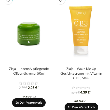
Ziaja – Intensiv pflegende
Ziaja – Wake Me Up
Olivenölcreme, 50ml
Gesichtscreme mit Vitamin
C.B3, 50ml
2,23
€
*
2,79
€
4,39
€
*
5,49
€
(
44,60
€
=1L)
(
87,80
€
=1L)
In Den Warenkorb
In Den Warenkorb