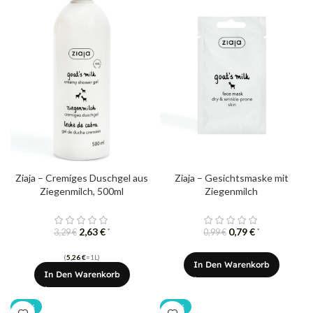
Ziaja – Cremiges Duschgel aus
Ziaja – Gesichtsmaske mit
Ziegenmilch, 500ml
Ziegenmilch
2,63
€
0,79
€
*
*
3,29
€
0,99
€
(
5,26
€
=1L)
In Den Warenkorb
In Den Warenkorb
-20%
-20%