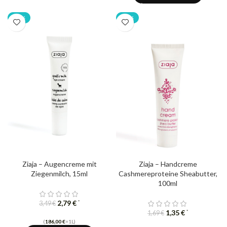
-20%
-20%
Ziaja – Augencreme mit
Ziaja – Handcreme
Ziegenmilch, 15ml
Cashmereproteine ​​Sheabutter,
100ml
2,79
€
*
3,49
€
1,35
€
*
1,69
€
(
186,00
€
=1L)