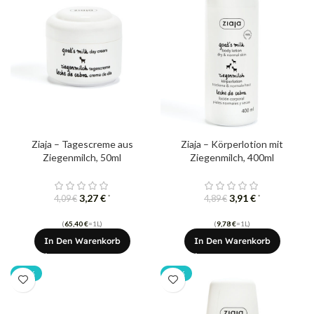
Ziaja – Tagescreme aus
Ziaja – Körperlotion mit
Ziegenmilch, 50ml
Ziegenmilch, 400ml
3,27
€
3,91
€
*
*
4,09
€
4,89
€
(
65,40
€
=1L)
(
9,78
€
=1L)
In Den Warenkorb
In Den Warenkorb
-20%
-20%