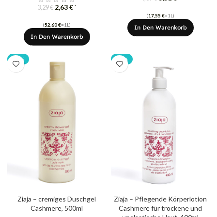
2,63
€
*
3,29
€
(
17,55
€
=1L)
(
52,60
€
=1L)
In Den Warenkorb
In Den Warenkorb
-20%
-20%
Ziaja – cremiges Duschgel
Ziaja – Pflegende Körperlotion
Cashmere, 500ml
Cashmere für trockene und