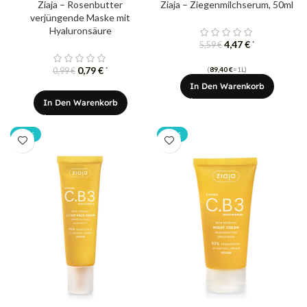
Ziaja – Rosenbutter
Ziaja – Ziegenmilchserum, 50ml
verjüngende Maske mit
Hyaluronsäure
4,47
€
*
5,59
€
0,79
€
(
89,40
€
=1L)
*
0,99
€
In Den Warenkorb
In Den Warenkorb
-20%
-20%