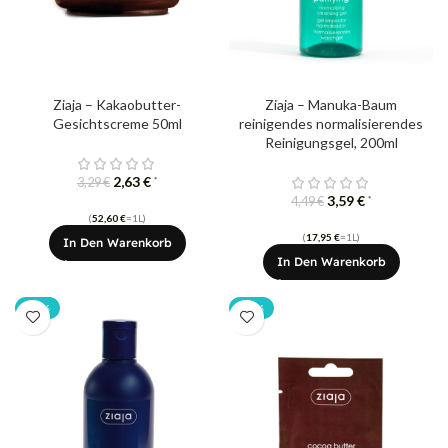
Ziaja – Kakaobutter-
Ziaja – Manuka-Baum
Gesichtscreme 50ml
reinigendes normalisierendes
Reinigungsgel, 200ml
2,63
€
*
3,29
€
3,59
€
*
4,49
€
(
52,60
€
=1L)
(
17,95
€
=1L)
In Den Warenkorb
In Den Warenkorb
-20%
-20%