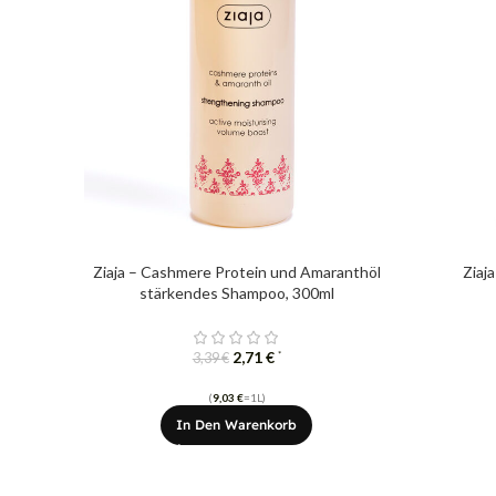
Ziaja – Cashmere Protein ​​und Amaranthöl
Ziaj
stärkendes Shampoo, 300ml
2,71
€
*
3,39
€
(
9,03
€
=1L)
In Den Warenkorb