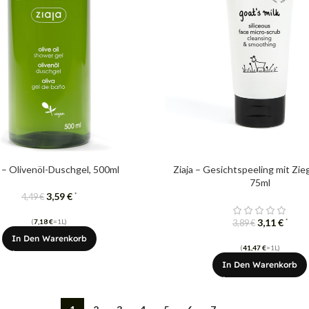
a – Olivenöl-Duschgel, 500ml
Ziaja – Gesichtspeeling mit Zie
75ml
3,59
€
*
4,49
€
3,11
€
(
7,18
€
=1L)
*
3,89
€
In Den Warenkorb
(
41,47
€
=1L)
In Den Warenkorb