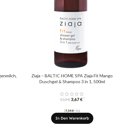
genmilch,
Ziaja – BALTIC HOME SPA Ziaja Fit Mango
Duschgel & Shampoo 3 in 1, 500ml
3,67
€
*
4,59
€
(
7,34
€
=1L)
In Den Warenkorb