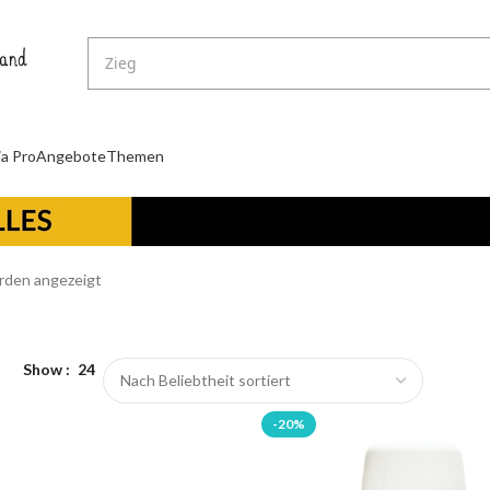
ja Pro
Angebote
Themen
rden angezeigt
Show
24
-20%