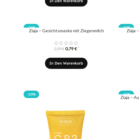
In Den Warenkorb
-20%
-20%
Ziaja – Gesichtsmaske mit Ziegenmilch
Ziaja 
0,79
€
*
0,99
€
In Den Warenkorb
-20%
-20%
Ziaja – A