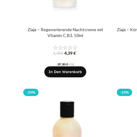
Ziaja – Regenerierende Nachtcreme mit
Ziaja – Kö
Vitamin C.B3, 50ml
4,39
€
*
5,49
€
(
87,80
€
=1L)
In Den Warenkorb
-20%
-20%