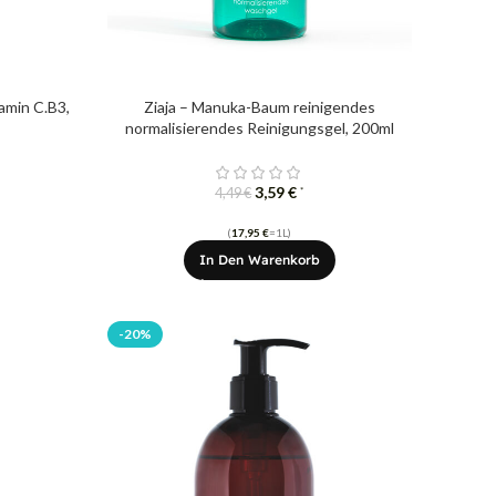
amin C.B3,
Ziaja – Manuka-Baum reinigendes
normalisierendes Reinigungsgel, 200ml
3,59
€
*
4,49
€
(
17,95
€
=1L)
In Den Warenkorb
-20%