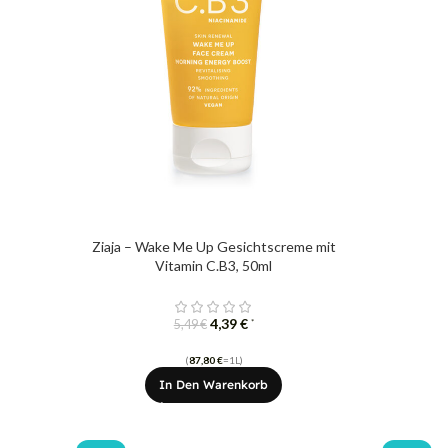
Ziaja – Wake Me Up Gesichtscreme mit
Vitamin C.B3, 50ml
4,39
€
*
5,49
€
(
87,80
€
=1L)
In Den Warenkorb