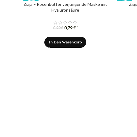
-20%
-20%
Ziaja – Rosenbutter verjüngende Maske mit
Zia
Hyaluronsäure
0,79
€
*
0,99
€
In Den Warenkorb