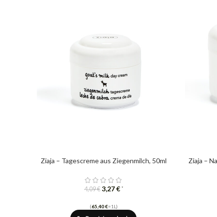
Ziaja – Tagescreme aus Ziegenmilch, 50ml
Ziaja – N
3,27
€
*
4,09
€
(
65,40
€
=1L)