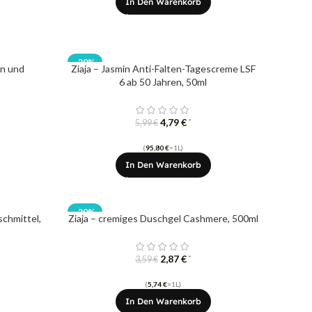
In Den Warenkorb
-20%
in und
Ziaja – Jasmin Anti-Falten-Tagescreme LSF
6 ab 50 Jahren, 50ml
4,79
€
*
5,99
€
(
95,80
€
=1L)
In Den Warenkorb
-20%
schmittel,
Ziaja – cremiges Duschgel Cashmere, 500ml
2,87
€
*
3,59
€
(
5,74
€
=1L)
In Den Warenkorb