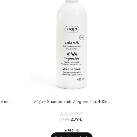
me mit
Ziaja – Shampoo mit Ziegenmilch, 400ml
2,79
€
*
3,49
€
(
6,98
€
=1L)