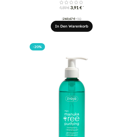
3,91
€
*
4,89
€
(
260,67
€
=1L)
In Den Warenkorb
-20%