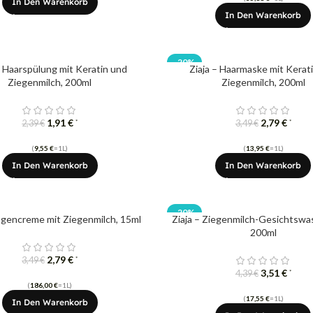
In Den Warenkorb
In Den Warenkorb
-20%
– Haarspülung mit Keratin und
Ziaja – Haarmaske mit Kerat
Ziegenmilch, 200ml
Ziegenmilch, 200ml
1,91
€
2,79
€
*
*
2,39
€
3,49
€
(
9,55
€
=1L)
(
13,95
€
=1L)
In Den Warenkorb
In Den Warenkorb
-20%
ugencreme mit Ziegenmilch, 15ml
Ziaja – Ziegenmilch-Gesichtswa
200ml
2,79
€
*
3,49
€
3,51
€
*
4,39
€
(
186,00
€
=1L)
(
17,55
€
=1L)
In Den Warenkorb