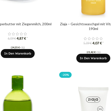
rperbutter mit Ziegenmilch, 200ml
Ziaja – Gesichtswaschgel mit Vit
190ml
4,87
€
*
6,09
€
4,07
€
*
5,09
€
(
24,35
€
=1L)
(
21,42
€
=1L)
In Den Warenkorb
In Den Warenkorb
-20%