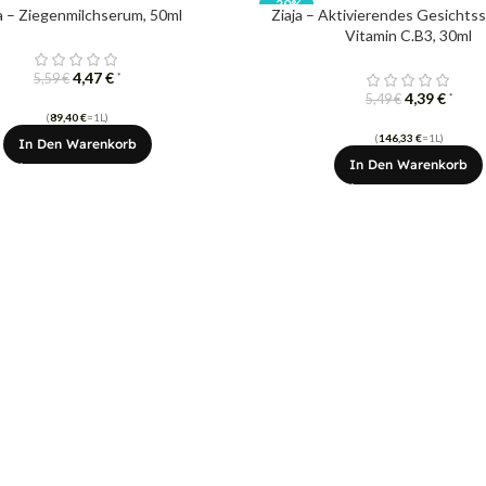
-20%
ja – Ziegenmilchserum, 50ml
Ziaja – Aktivierendes Gesichts
Vitamin C.B3, 30ml
4,47
€
*
5,59
€
4,39
€
*
5,49
€
(
89,40
€
=1L)
(
146,33
€
=1L)
In Den Warenkorb
In Den Warenkorb