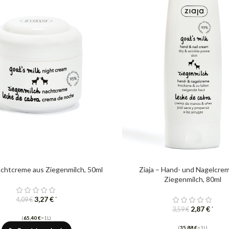
achtcreme aus Ziegenmilch, 50ml
Ziaja – Hand- und Nagelcre
Ziegenmilch, 80ml
3,27
€
*
4,09
€
2,87
€
*
3,59
€
(
65,40
€
=1L)
(
35,88
€
=1L)