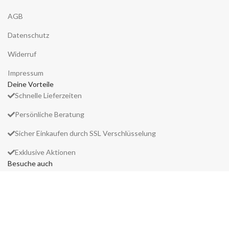
AGB
Datenschutz
Widerruf
Impressum
Deine Vorteile
Schnelle Lieferzeiten
Persönliche Beratung
Sicher Einkaufen durch SSL Verschlüsselung
Exklusive Aktionen
Besuche auch
parfum-traum.de
falsche-wimpern.de
VERTRAG WIDERRUFEN