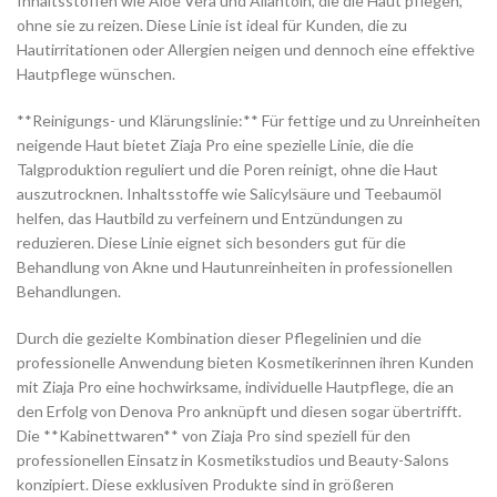
Inhaltsstoffen wie Aloe Vera und Allantoin, die die Haut pflegen,
ohne sie zu reizen. Diese Linie ist ideal für Kunden, die zu
Hautirritationen oder Allergien neigen und dennoch eine effektive
Hautpflege wünschen.
**Reinigungs- und Klärungslinie:** Für fettige und zu Unreinheiten
neigende Haut bietet Ziaja Pro eine spezielle Linie, die die
Talgproduktion reguliert und die Poren reinigt, ohne die Haut
auszutrocknen. Inhaltsstoffe wie Salicylsäure und Teebaumöl
helfen, das Hautbild zu verfeinern und Entzündungen zu
reduzieren. Diese Linie eignet sich besonders gut für die
Behandlung von Akne und Hautunreinheiten in professionellen
Behandlungen.
Durch die gezielte Kombination dieser Pflegelinien und die
professionelle Anwendung bieten Kosmetikerinnen ihren Kunden
mit Ziaja Pro eine hochwirksame, individuelle Hautpflege, die an
den Erfolg von Denova Pro anknüpft und diesen sogar übertrifft.
Die **Kabinettwaren** von Ziaja Pro sind speziell für den
professionellen Einsatz in Kosmetikstudios und Beauty-Salons
konzipiert. Diese exklusiven Produkte sind in größeren