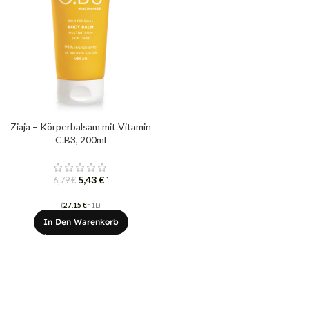
Ziaja – Körperbalsam mit Vitamin
C.B3, 200ml
5,43
€
*
6,79
€
(
27,15
€
=1L)
In Den Warenkorb