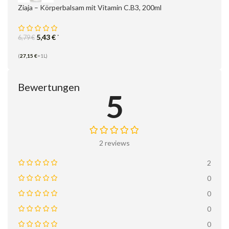
Ziaja – Körperbalsam mit Vitamin C.B3, 200ml
5,43
€
*
6,79
€
(
27,15
€
=1L)
Bewertungen
5
2 reviews
2
0
0
0
0