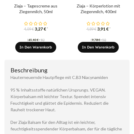
Ziaja – Tagescreme aus
Ziaja – Körperlotion mit
Ziegenmilch, 50ml
Ziegenmilch, 400ml
3,27
€
3,91
€
*
*
4,09
€
4,89
€
(
65,40
€
=1L)
(
9,78
€
=1L)
In Den Warenkorb
In Den Warenkorb
Beschreibung
Hauterneuernde Hautpflege mit C.B3 Niacynamiden
95 % Inhaltsstoffe natürlichen Ursprungs. VEGAN.
Körperbalsam mit leichter Textur. Spendet intensiv
Feuchtigkeit und glättet die Epidermis. Reduziert die
Rauheit trockener Haut.
Der Ziaja Balsam für den Alltag ist ein leichter,
feuchtigkeitsspendender Körperbalsam, der für die tägliche