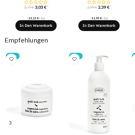
3,03
€
2,39
€
*
*
3,79
€
2,99
€
(
15,15
€
=1L)
(
11,95
€
=1L)
In Den Warenkorb
In Den Warenkorb
Empfehlungen
-20%
-20%