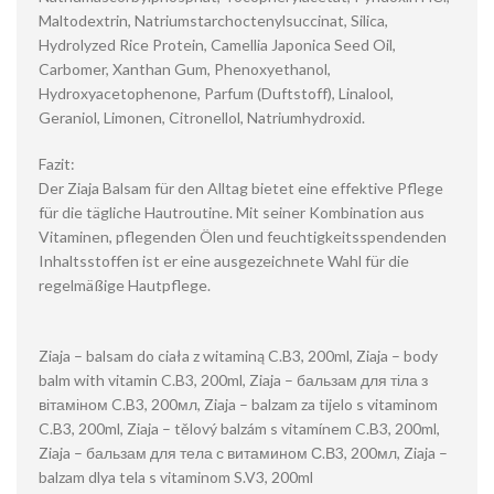
Maltodextrin, Natriumstarchoctenylsuccinat, Silica,
Hydrolyzed Rice Protein, Camellia Japonica Seed Oil,
Carbomer, Xanthan Gum, Phenoxyethanol,
Hydroxyacetophenone, Parfum (Duftstoff), Linalool,
Geraniol, Limonen, Citronellol, Natriumhydroxid.
Fazit:
Der Ziaja Balsam für den Alltag bietet eine effektive Pflege
für die tägliche Hautroutine. Mit seiner Kombination aus
Vitaminen, pflegenden Ölen und feuchtigkeitsspendenden
Inhaltsstoffen ist er eine ausgezeichnete Wahl für die
regelmäßige Hautpflege.
Ziaja – balsam do ciała z witaminą C.B3, 200ml, Ziaja – body
balm with vitamin C.B3, 200ml, Ziaja – бальзам для тіла з
вітаміном C.B3, 200мл, Ziaja – balzam za tijelo s vitaminom
C.B3, 200ml, Ziaja – tělový balzám s vitamínem C.B3, 200ml,
Ziaja – бальзам для тела с витамином С.В3, 200мл, Ziaja –
balzam dlya tela s vitaminom S.V3, 200ml