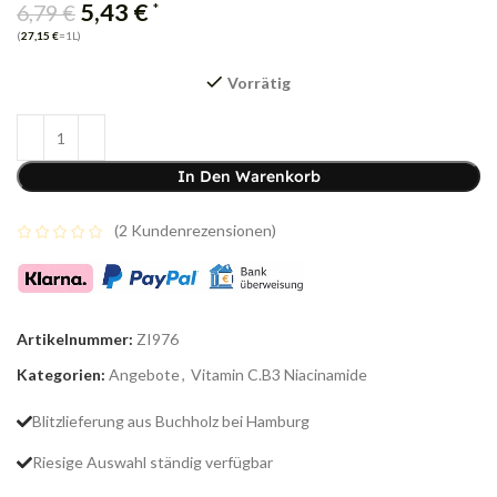
5,43
€
*
6,79
€
(
27,15
€
=1L)
Vorrätig
In Den Warenkorb
(
2
Kundenrezensionen)
Artikelnummer:
ZI976
Kategorien:
Angebote
,
Vitamin C.B3 Niacinamide
Blitzlieferung aus Buchholz bei Hamburg
Riesige Auswahl ständig verfügbar