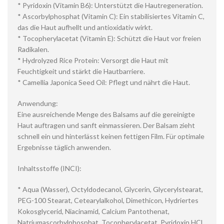
* Pyridoxin (Vitamin B6): Unterstützt die Hautregeneration.
* Ascorbylphosphat (Vitamin C): Ein stabilisiertes Vitamin C,
das die Haut aufhellt und antioxidativ wirkt.
* Tocopherylacetat (Vitamin E): Schützt die Haut vor freien
Radikalen.
* Hydrolyzed Rice Protein: Versorgt die Haut mit
Feuchtigkeit und stärkt die Hautbarriere.
* Camellia Japonica Seed Oil: Pflegt und nährt die Haut.
Anwendung:
Eine ausreichende Menge des Balsams auf die gereinigte
Haut auftragen und sanft einmassieren. Der Balsam zieht
schnell ein und hinterlässt keinen fettigen Film. Für optimale
Ergebnisse täglich anwenden.
Inhaltsstoffe (INCI):
* Aqua (Wasser), Octyldodecanol, Glycerin, Glycerylstearat,
PEG-100 Stearat, Cetearylalkohol, Dimethicon, Hydriertes
Kokosglycerid, Niacinamid, Calcium Pantothenat,
Natriumascorbylphosphat, Tocopherylacetat, Pyridoxin HCl,