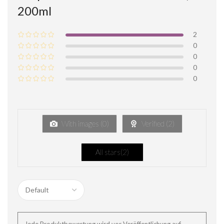
200ml
2
0
0
0
0
With images (
0
)
Verified (
2
)
All stars(
2
)
Jede Produktbewertung wird vor Veröffentlichung auf