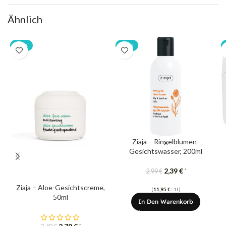
Ähnlich
-20%
-20%
Ziaja – Ringelblumen-
Gesichtswasser, 200ml
2,39
€
*
2,99
€
Ziaja – Aloe-Gesichtscreme,
(
11,95
€
=1L)
50ml
In Den Warenkorb
*