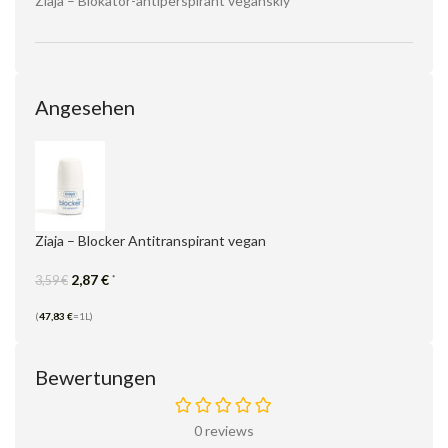
Ziaja – Blokator-antiperspirant veganskiy
Angesehen
Ziaja – Blocker Antitranspirant vegan
2,87
€
*
3,59
€
(
47,83
€
=1L)
Bewertungen
0 reviews