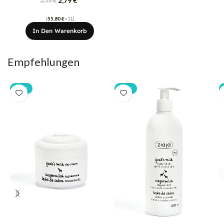
2,79
€
3,49
€
(
55,80
€
=1L)
In Den Warenkorb
Empfehlungen
-20%
-20%