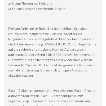
✔️ Keine Flecken auf Kleidung
✔️ Leichte, schnell einziehende Textur
Frei von Farbstoffen Reduziert übermäßiges Schwitzen.
Neutralisiert unangenehme Gerüche. Sorgt für ein
langanhaltendes Frischegefühl. Achten Sie besonders auf
die Art der Anwendung. ANWENDUNG: 2 bis 3 Tage nachts
auf die saubere und trockene Haut im Achselbereich
auftragen. Anschließend 1 bis 2 Mal pro Woche anwenden.
Die Anwendung sollte morgens nicht wiederholt werden.
Verwenden Sie den Blocker nicht bei gereizter Haut oder
nach der Enthaarung. Bis zur vollständigen Absorption
einwirken lassen.
Ziaja – Bloker antyperspirantu wegańskiego, Ziaja – Blocker
antiperspirant vegan, Ziaja – Blocker antiperspirant
veganski, Ziaja – Блокатор-антиперспирант веганский,