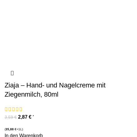
Ziaja – Hand- und Nagelcreme mit
Ziegenmilch, 80ml
2,87
€
*
3,59
€
(
35,88
€
=1L)
In den Warenkorb