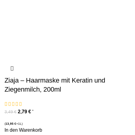
Ziaja – Haarmaske mit Keratin und
Ziegenmilch, 200ml
2,79
€
*
3,49
€
(
13,95
€
=1L)
In den Warenkorb