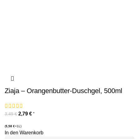
Ziaja – Orangenbutter-Duschgel, 500ml
2,79
€
*
3,49
€
(
5,58
€
=1L)
In den Warenkorb