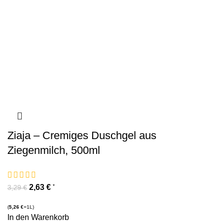
Ziaja – Cremiges Duschgel aus
Ziegenmilch, 500ml
2,63
€
*
3,29
€
(
5,26
€
=1L)
In den Warenkorb