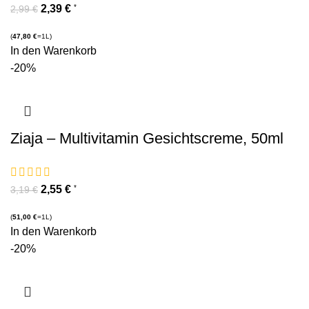
2,39
€
*
2,99
€
(
47,80
€
=1L)
In den Warenkorb
-20%
Ziaja – Multivitamin Gesichtscreme, 50ml
2,55
€
*
3,19
€
(
51,00
€
=1L)
In den Warenkorb
-20%