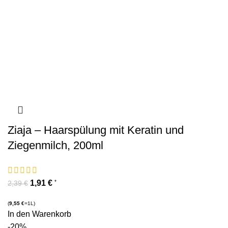
Ziaja – Haarspülung mit Keratin und
Ziegenmilch, 200ml
1,91
€
*
2,39
€
(
9,55
€
=1L)
In den Warenkorb
-20%