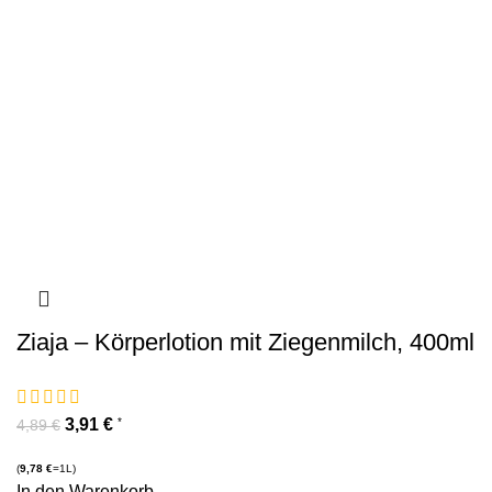
Ziaja – Körperlotion mit Ziegenmilch, 400ml
3,91
€
*
4,89
€
(
9,78
€
=1L)
In den Warenkorb