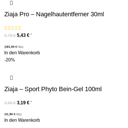
Ziaja Pro – Nagelhautentferner 30ml
5,43
€
*
6,79
€
(
181,00
€
=1L)
In den Warenkorb
-20%
Ziaja – Sport Phyto Bein-Gel 100ml
3,19
€
*
3,99
€
(
31,90
€
=1L)
In den Warenkorb