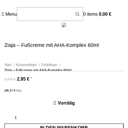
Menu
0
items
0,00
€
Ziaja – Fußcreme mit AHA-Komplex 60ml
Start
Körperpflege
Fußpflege
Ziaja – Fußcreme mit AHA-Komplex 60ml
-20%
2,95
€
*
3,69
€
(
49,17
€
=1L)
Vorrätig
IN DEN WARENKORB