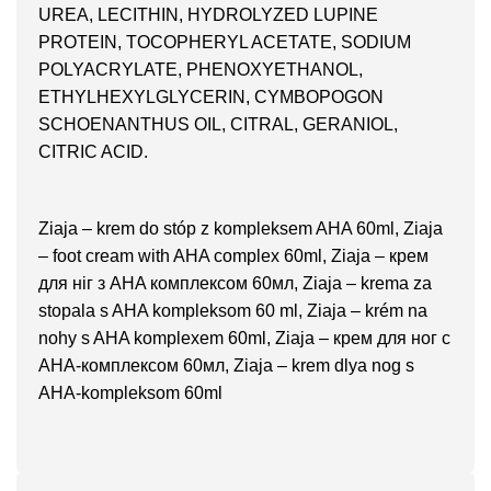
UREA, LECITHIN, HYDROLYZED LUPINE
PROTEIN, TOCOPHERYL ACETATE, SODIUM
POLYACRYLATE, PHENOXYETHANOL,
ETHYLHEXYLGLYCERIN, CYMBOPOGON
SCHOENANTHUS OIL, CITRAL, GERANIOL,
CITRIC ACID.
Ziaja – krem ​​do stóp z kompleksem AHA 60ml, Ziaja
– foot cream with AHA complex 60ml, Ziaja – крем
для ніг з AHA комплексом 60мл, Ziaja – krema za
stopala s AHA kompleksom 60 ml, Ziaja – krém na
nohy s AHA komplexem 60ml, Ziaja – крем для ног с
AHA-комплексом 60мл, Ziaja – krem dlya nog s
AHA-kompleksom 60ml