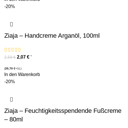
-20%
Ziaja – Handcreme Arganöl, 100ml
2,07
€
*
2,59
€
(
20,70
€
=1L)
In den Warenkorb
-20%
Ziaja – Feuchtigkeitsspendende Fußcreme
– 80ml