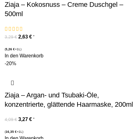
Ziaja – Kokosnuss – Creme Duschgel –
500ml
2,63
€
*
3,29
€
(
5,26
€
=1L)
In den Warenkorb
-20%
Ziaja – Argan- und Tsubaki-Öle,
konzentrierte, glättende Haarmaske, 200ml
3,27
€
*
4,09
€
(
16,35
€
=1L)
In den Warenkorb