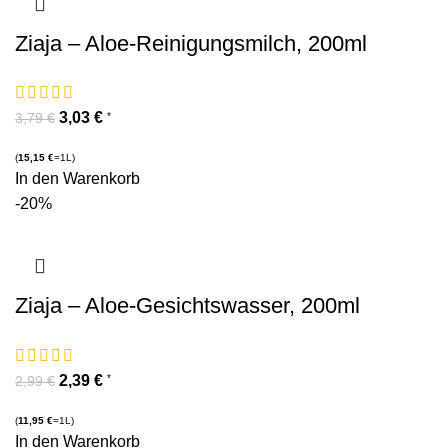
Ziaja – Aloe-Reinigungsmilch, 200ml
3,03
€
*
3,79
€
(
15,15
€
=1L)
In den Warenkorb
-20%
Ziaja – Aloe-Gesichtswasser, 200ml
2,39
€
*
2,99
€
(
11,95
€
=1L)
In den Warenkorb