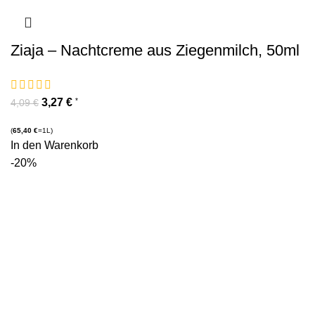
Ziaja – Nachtcreme aus Ziegenmilch, 50ml
3,27
€
*
4,09
€
(
65,40
€
=1L)
In den Warenkorb
-20%