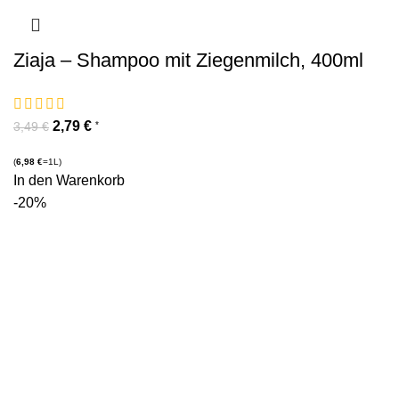
Ziaja – Shampoo mit Ziegenmilch, 400ml
2,79
€
*
3,49
€
(
6,98
€
=1L)
In den Warenkorb
-20%