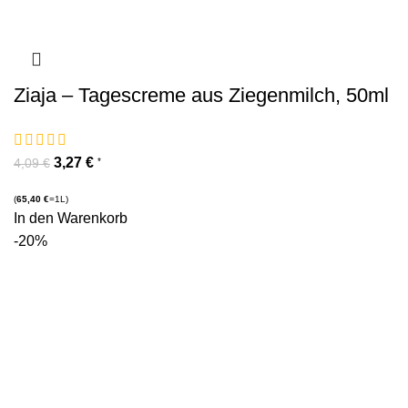
Ziaja – Tagescreme aus Ziegenmilch, 50ml
3,27
€
*
4,09
€
(
65,40
€
=1L)
In den Warenkorb
-20%