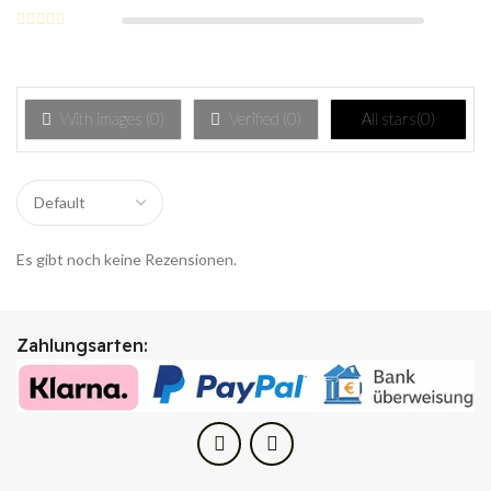
With images (
0
)
Verified (
0
)
All stars(
0
)
Es gibt noch keine Rezensionen.
Zahlungsarten: