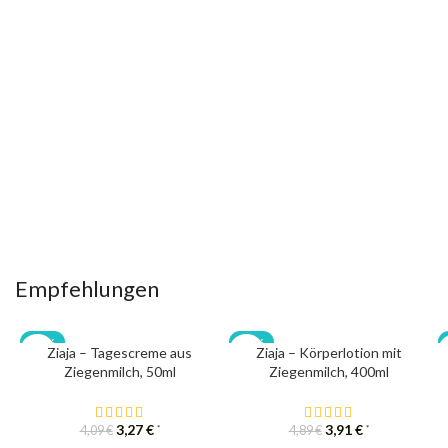
Empfehlungen
-20%
-20%
Ziaja – Tagescreme aus
Ziaja – Körperlotion mit
Ziegenmilch, 50ml
Ziegenmilch, 400ml
3,27
€
3,91
€
*
*
4,09
€
4,89
€