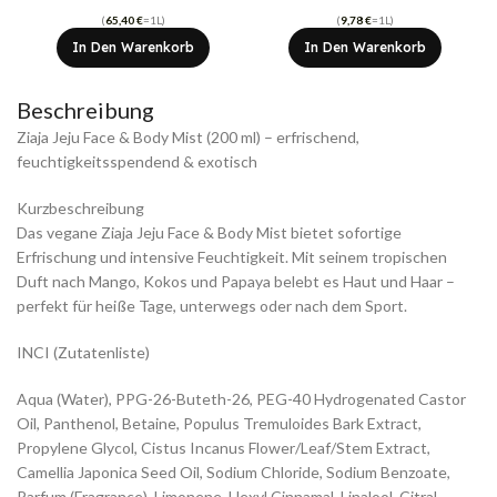
(
65,40
€
=1L)
(
9,78
€
=1L)
In Den Warenkorb
In Den Warenkorb
Beschreibung
Ziaja Jeju Face & Body Mist (200 ml) – erfrischend,
feuchtigkeitsspendend & exotisch
Kurzbeschreibung
Das vegane Ziaja Jeju Face & Body Mist bietet sofortige
Erfrischung und intensive Feuchtigkeit. Mit seinem tropischen
Duft nach Mango, Kokos und Papaya belebt es Haut und Haar –
perfekt für heiße Tage, unterwegs oder nach dem Sport.
INCI (Zutatenliste)
Aqua (Water), PPG-26-Buteth-26, PEG-40 Hydrogenated Castor
Oil, Panthenol, Betaine, Populus Tremuloides Bark Extract,
Propylene Glycol, Cistus Incanus Flower/Leaf/Stem Extract,
Camellia Japonica Seed Oil, Sodium Chloride, Sodium Benzoate,
Parfum (Fragrance), Limonene, Hexyl Cinnamal, Linalool, Citral,