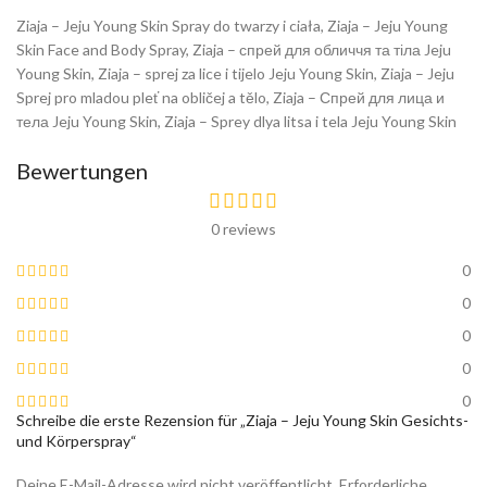
Ziaja – Jeju Young Skin Spray do twarzy i ciała, Ziaja – Jeju Young
Skin Face and Body Spray, Ziaja – спрей для обличчя та тіла Jeju
Young Skin, Ziaja – sprej za lice i tijelo Jeju Young Skin, Ziaja – Jeju
Sprej pro mladou pleť na obličej a tělo, Ziaja – Спрей для лица и
тела Jeju Young Skin, Ziaja – Sprey dlya litsa i tela Jeju Young Skin
Bewertungen
0 reviews
0
0
0
0
0
Schreibe die erste Rezension für „Ziaja – Jeju Young Skin Gesichts-
und Körperspray“
Deine E-Mail-Adresse wird nicht veröffentlicht.
Erforderliche