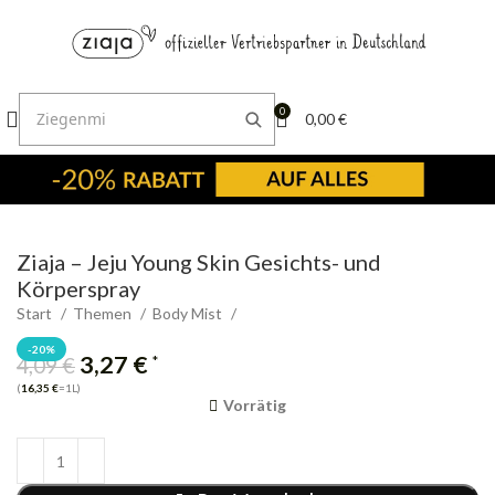
0
0,00
€
Ziaja – Jeju Young Skin Gesichts- und
Körperspray
Start
Themen
Body Mist
-20%
3,27
€
*
4,09
€
(
16,35
€
=1L)
Vorrätig