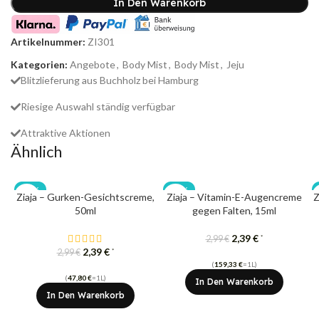
In Den Warenkorb
Artikelnummer:
ZI301
Kategorien:
Angebote
,
Body Mist
,
Body Mist
,
Jeju
Blitzlieferung aus Buchholz bei Hamburg
Riesige Auswahl ständig verfügbar
Attraktive Aktionen
Ähnlich
-20%
-20%
Ziaja – Gurken-Gesichtscreme,
Ziaja – Vitamin-E-Augencreme
Z
50ml
gegen Falten, 15ml
2,39
€
*
2,99
€
2,39
€
*
2,99
€
(
159,33
€
=1L)
(
47,80
€
=1L)
In Den Warenkorb
In Den Warenkorb