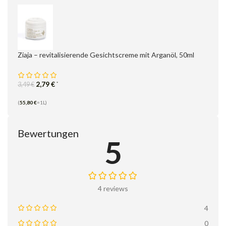
Ziaja – revitalisierende Gesichtscreme mit Arganöl, 50ml
2,79
€
*
3,49
€
(
55,80
€
=1L)
Bewertungen
5
4 reviews
4
0