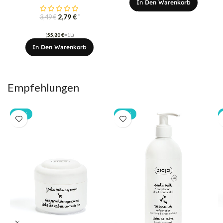
In Den Warenkorb
2,79
€
*
3,49
€
(
55,80
€
=1L)
In Den Warenkorb
Empfehlungen
-20%
-20%