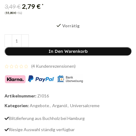
2,79
€
*
3,49
€
(
55,80
€
=1L)
Vorrätig
In Den Warenkorb
(
4
Kundenrezensionen)
Artikelnummer:
ZI016
Kategorien:
Angebote
,
Arganöl
,
Universalcreme
Blitzlieferung aus Buchholz bei Hamburg
Riesige Auswahl ständig verfügbar