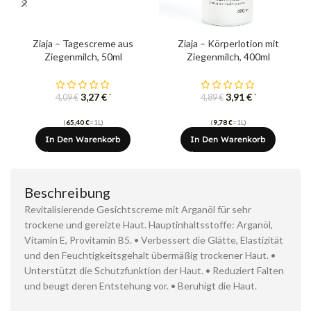
Ziaja – Tagescreme aus
Ziaja – Körperlotion mit
Ziegenmilch, 50ml
Ziegenmilch, 400ml
3,27
€
3,91
€
*
*
4,09
€
4,89
€
(
65,40
€
=1L)
(
9,78
€
=1L)
In Den Warenkorb
In Den Warenkorb
Beschreibung
Revitalisierende Gesichtscreme mit Arganöl für sehr
trockene und gereizte Haut. Hauptinhaltsstoffe: Arganöl,
Vitamin E, Provitamin B5. • Verbessert die Glätte, Elastizität
und den Feuchtigkeitsgehalt übermäßig trockener Haut. •
Unterstützt die Schutzfunktion der Haut. • Reduziert Falten
und beugt deren Entstehung vor. • Beruhigt die Haut.