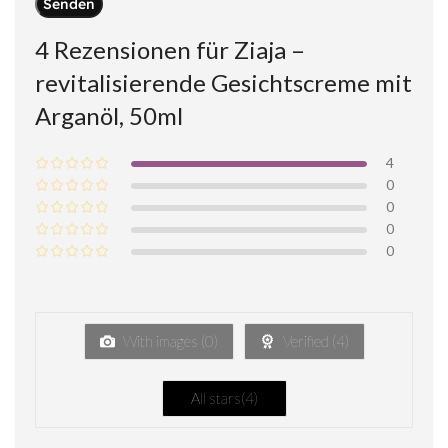
4 Rezensionen für
Ziaja –
revitalisierende Gesichtscreme mit
Arganöl, 50ml
4
0
0
0
0
With images (
0
)
Verified (
4
)
All stars(
4
)