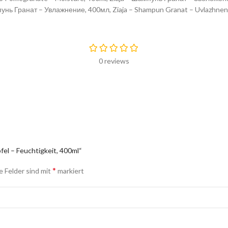
мпунь Гранат – Увлажнение, 400мл, Ziaja – Shampun Granat – Uvlazhnen
0 reviews
fel – Feuchtigkeit, 400ml“
*
e Felder sind mit
markiert