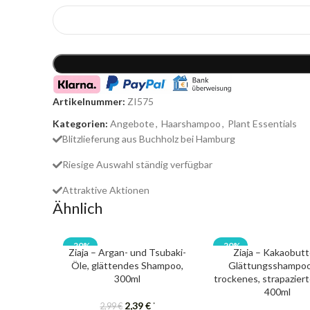
Artikelnummer:
ZI575
Kategorien:
Angebote
,
Haarshampoo
,
Plant Essentials
Blitzlieferung aus Buchholz bei Hamburg
Riesige Auswahl ständig verfügbar
Attraktive Aktionen
Ähnlich
-20%
-20%
Ziaja – Argan- und Tsubaki-
Ziaja – Kakaobutt
Öle, glättendes Shampoo,
Glättungsshampoo
300ml
trockenes, strapazier
400ml
2,39
€
*
2,99
€