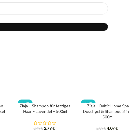
-20%
-20%
en
Ziaja – Shampoo für fettiges
Ziaja – Baltic Home Spa
sel
Haar – Lavendel – 500ml
Duschgel & Shampoo 3 in 
500ml
2,79
€
4,07
€
*
*
3,49
€
5,09
€