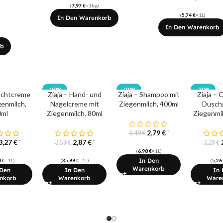
(
7,97
€
=1kg)
(
5,74
€
=1L)
In Den Warenkorb
In Den Warenkorb
rb
-20%
-20%
-20%
Nachtcreme
Ziaja – Hand- und
Ziaja – Shampoo mit
Ziaja – 
genmilch,
Nagelcreme mit
Ziegenmilch, 400ml
Duschg
0ml
Ziegenmilch, 80ml
Ziegenmil
2,79
€
*
3,49
€
3,27
€
2,87
€
*
*
3,59
€
3,29
€
(
6,98
€
=1L)
In Den
0
€
=1L)
(
35,88
€
=1L)
(
5,26
Warenkorb
 Den
In Den
In 
nkorb
Warenkorb
Ware