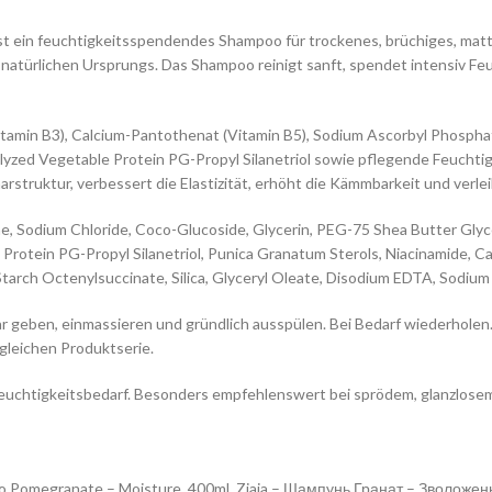
ist ein feuchtigkeitsspendendes Shampoo für trockenes, brüchiges, mat
n natürlichen Ursprungs. Das Shampoo reinigt sanft, spendet intensiv F
Vitamin B3), Calcium-Pantothenat (Vitamin B5), Sodium Ascorbyl Phosphat
lyzed Vegetable Protein PG-Propyl Silanetriol sowie pflegende Feuchti
rstruktur, verbessert die Elastizität, erhöht die Kämmbarkeit und verle
ne, Sodium Chloride, Coco-Glucoside, Glycerin, PEG-75 Shea Butter Gly
Protein PG-Propyl Silanetriol, Punica Granatum Sterols, Niacinamide, 
arch Octenylsuccinate, Silica, Glyceryl Oleate, Disodium EDTA, Sodium Be
geben, einmassieren und gründlich ausspülen. Bei Bedarf wiederholen.
gleichen Produktserie.
euchtigkeitsbedarf. Besonders empfehlenswert bei sprödem, glanzlosem o
oo Pomegranate – Moisture, 400ml, Ziaja – Шампунь Гранат – Зволоження,