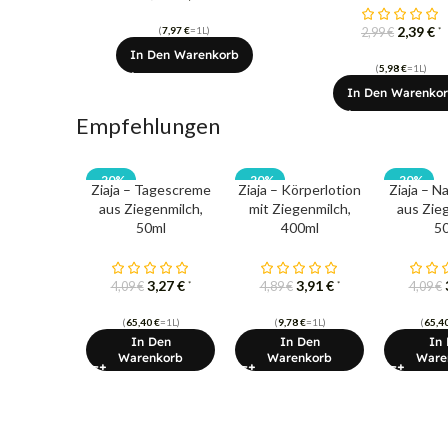
2,39
€
(
7,97
€
=1L)
*
2,99
€
In Den Warenkorb
(
5,98
€
=1L)
In Den Warenko
Empfehlungen
-20%
-20%
-20%
Ziaja – Tagescreme
Ziaja – Körperlotion
Ziaja – 
aus Ziegenmilch,
mit Ziegenmilch,
aus Zie
50ml
400ml
5
3,27
€
3,91
€
*
*
4,09
€
4,89
€
4,09
€
(
65,40
€
=1L)
(
9,78
€
=1L)
(
65,4
In Den
In Den
In
Warenkorb
Warenkorb
Ware