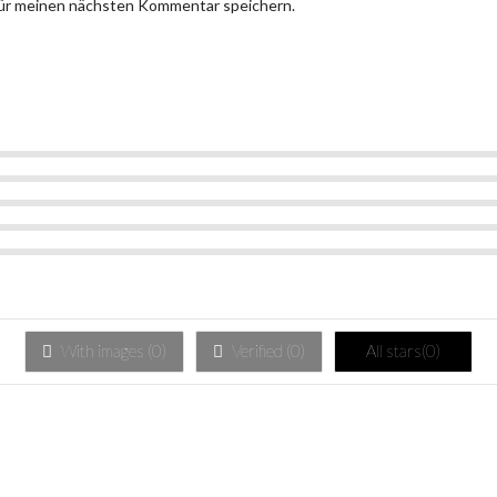
für meinen nächsten Kommentar speichern.
With images (
0
)
Verified (
0
)
All stars(
0
)