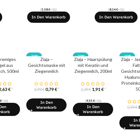
(
5,58
€
=1L)
(
8,14
€
=1L)
In Den Warenkorb
In Den Warenkorb
-20%
-20%
-20%
Cremiges
Ziaja –
Ziaja – Haarspülung
Ziaja – Ja
el aus
Gesichtsmaske mit
mit Keratin und
Fal
ch, 500ml
Ziegenmilch
Ziegenmilch, 200ml
Gesichts
Hyaluro
Proteink
5
2,63
€
0,79
€
1,91
€
*
*
*
0,99
€
2,39
€
€
=1L)
(
9,55
€
=1L)
In Den
Den
In Den
Warenkorb
0,99
€
nkorb
Warenkorb
In 
Ware