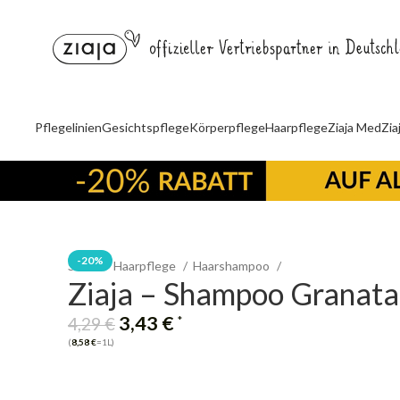
Pflegelinien
Gesichtspflege
Körperpflege
Haarpflege
Ziaja Med
Zia
-20%
Start
Haarpflege
Haarshampoo
Ziaja – Shampoo Granatap
3,43
€
*
4,29
€
(
8,58
€
=1L)