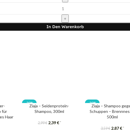
In Den Warenkorb
-20%
-20%
er-
Ziaja – Seidenprotein-
Ziaja – Shampoo geg
 für
Shampoo, 300ml
Schuppen – Brennnes
tes Haar
500ml
2,39
€
*
2,99
€
2,87
€
*
3,59
€