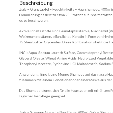
Beschreibung
Ziaja – Granatapfel – Feuchtigkeits – Haarshampoo, 400ml 
Formulierung basiert zu etwa 95 Prozent auf Inhaltsstoffe
es zu beschweren.
Aktive Inhaltsstoffe sind Granatapfelsterole, Niacinamid (
Weizenaminosäuren, pflanzliches Keratin in Form von Hydro
75 Shea Butter Glycerides. Diese Kombination stärkt die Haa
INCI: Aqua, Sodium Laureth Sulfate, Cocamidopropyl Betai
Glyceryl Oleate, Wheat Amino Acids, Hydrolyzed Vegetable 
Tocopheryl Acetate, Pyridoxine HCl, Maltodextrin, Sodium St
Anwendung: Eine kleine Menge Shampoo auf das nasse Haar 
zusammen mit einem Conditioner oder einer Maske aus der 
Das Shampoo eignet sich für alle Haartypen mit erhöhtem F
tägliche Haarpflege geeignet.
Ziaja – Szampon Granat – Nawilżenie, 400ml, Ziaja – Shamp