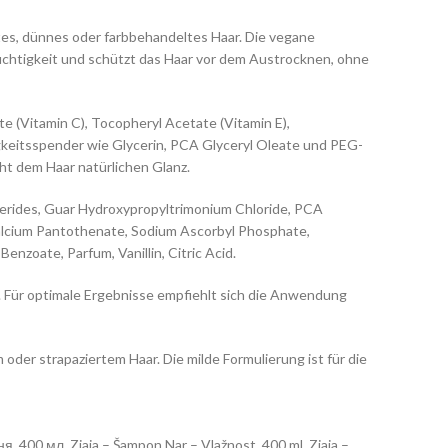
tes, dünnes oder farbbehandeltes Haar. Die vegane
euchtigkeit und schützt das Haar vor dem Austrocknen, ohne
e (Vitamin C), Tocopheryl Acetate (Vitamin E),
gkeitsspender wie Glycerin, PCA Glyceryl Oleate und PEG-
iht dem Haar natürlichen Glanz.
cerides, Guar Hydroxypropyltrimonium Chloride, PCA
Calcium Pantothenate, Sodium Ascorbyl Phosphate,
nzoate, Parfum, Vanillin, Citric Acid.
 Für optimale Ergebnisse empfiehlt sich die Anwendung
der strapaziertem Haar. Die milde Formulierung ist für die
 400 мл, Ziaja – Šampon Nar – Vlažnost, 400 ml, Ziaja –