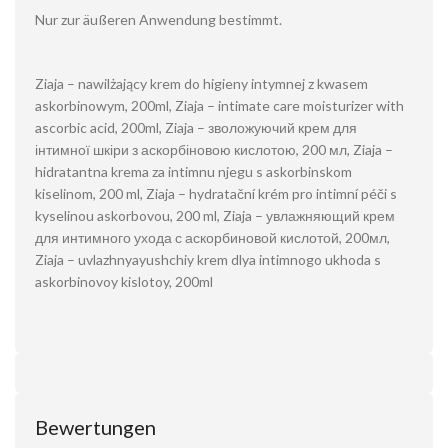
Nur zur äußeren Anwendung bestimmt.
Ziaja – nawilżający krem ​​do higieny intymnej z kwasem
askorbinowym, 200ml, Ziaja – intimate care moisturizer with
ascorbic acid, 200ml, Ziaja – зволожуючий крем для
інтимної шкіри з аскорбіновою кислотою, 200 мл, Ziaja –
hidratantna krema za intimnu njegu s askorbinskom
kiselinom, 200 ml, Ziaja – hydratační krém pro intimní péči s
kyselinou askorbovou, 200 ml, Ziaja – увлажняющий крем
для интимного ухода с аскорбиновой кислотой, 200мл,
Ziaja – uvlazhnyayushchiy krem dlya intimnogo ukhoda s
askorbinovoy kislotoy, 200ml
Bewertungen