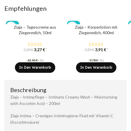
Empfehlungen
-20%
-20%
Ziaja – Tagescreme aus
Ziaja – Körperlotion mit
Ziegenmilch, 50ml
Ziegenmilch, 400ml
3,27
€
3,91
€
*
*
4,09
€
4,89
€
(
65,40
€
=1L)
(
9,78
€
=1L)
In Den Warenkorb
In Den Warenkorb
Beschreibung
Ziaja – Intimpflege – Intimate Creamy Wash – Moisturising
with Ascorbin Acid – 200ml
Ziaja Intima – Cremiges Intimhygiene-Fluid mit Vitamin C
(Ascorbinsäure)