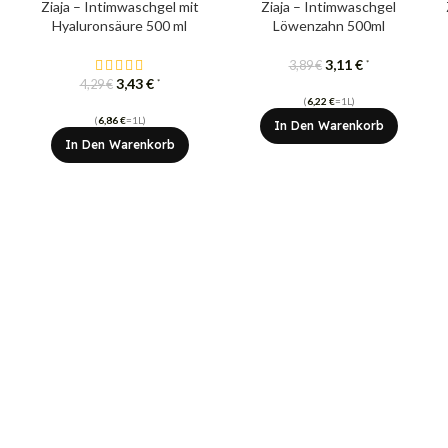
Ziaja – Intimwaschgel mit
Ziaja – Intimwaschgel
Hyaluronsäure 500 ml
Löwenzahn 500ml
3,11
€
*
3,89
€
3,43
€
*
4,29
€
(
6,22
€
=1L)
(
6,86
€
=1L)
In Den Warenkorb
In Den Warenkorb