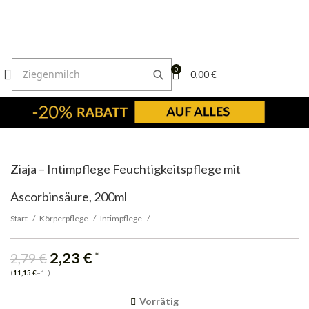
0
0,00
€
Ziaja – Intimpflege Feuchtigkeitspflege mit
Ascorbinsäure, 200ml
Start
Körperpflege
Intimpflege
-20%
2,23
€
*
2,79
€
(
11,15
€
=1L)
Vorrätig