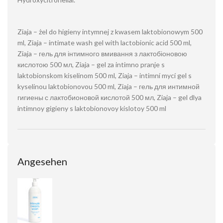
Ziaja – żel do higieny intymnej z kwasem laktobionowym 500
ml, Ziaja – intimate wash gel with lactobionic acid 500 ml,
Ziaja – гель для інтимного вмивання з лактобіоновою
кислотою 500 мл, Ziaja – gel za intimno pranje s
laktobionskom kiselinom 500 ml, Ziaja – intimní mycí gel s
kyselinou laktobionovou 500 ml, Ziaja – гель для интимной
гигиены с лактобионовой кислотой 500 мл, Ziaja – gel dlya
intimnoy gigieny s laktobionovoy kislotoy 500 ml
Angesehen