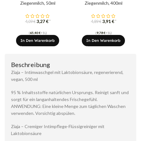
Ziegenmilch, 50ml
Ziegenmilch, 400ml
3,27
€
3,91
€
*
*
4,09
€
4,89
€
(
65,40
€
=1L)
(
9,78
€
=1L)
In Den Warenkorb
In Den Warenkorb
Beschreibung
Ziaja – Intimwaschgel mit Laktobionsäure, regenerierend,
vegan, 500 ml
95 % Inhaltsstoffe natürlichen Ursprungs. Reinigt sanft und
sorgt für ein langanhaltendes Frischegefühl.
ANWENDUNG: Eine kleine Menge zum täglichen Waschen
verwenden. Vorsichtig abspülen.
Ziaja – Cremiger Intimpflege-Flüssigreiniger mit
Laktobionsäure