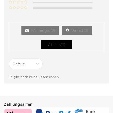
With images (
0
)
Verified (
0
)
All stars(
0
)
Es gibt noch keine Rezensionen.
Zahlungsarten: