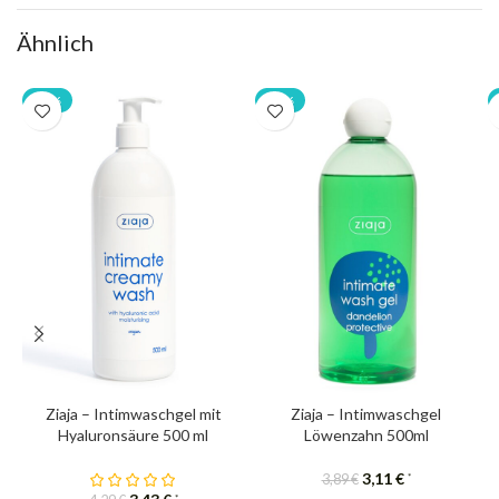
Ähnlich
-20%
-20%
Ziaja – Intimwaschgel mit
Ziaja – Intimwaschgel
Hyaluronsäure 500 ml
Löwenzahn 500ml
3,11
€
*
3,89
€
*