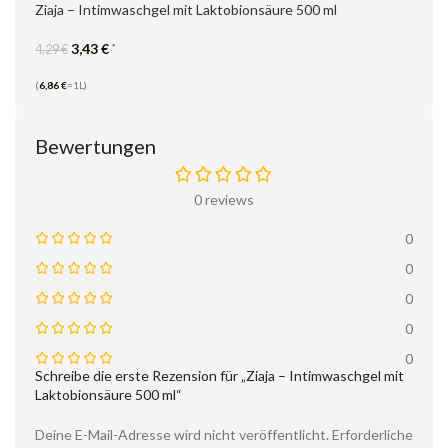
Ziaja – Intimwaschgel mit Laktobionsäure 500 ml
3,43
€
*
4,29
€
(
6,86
€
=1L)
Bewertungen
0 reviews
0
0
0
0
0
Schreibe die erste Rezension für „Ziaja – Intimwaschgel mit
Laktobionsäure 500 ml“
Deine E-Mail-Adresse wird nicht veröffentlicht.
Erforderliche