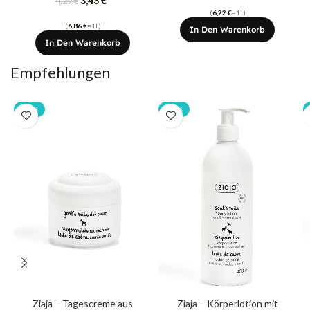
3,43
€
4,29
€
(
6,22
€
=1L)
(
6,86
€
=1L)
In Den Warenkorb
In Den Warenkorb
Empfehlungen
-20%
-20%
Ziaja – Tagescreme aus
Ziaja – Körperlotion mit