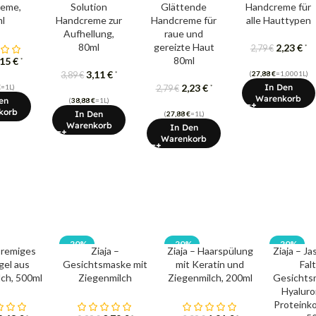
eme,
Solution
Glättende
Handcreme für
l
Handcreme zur
Handcreme für
alle Hauttypen
Aufhellung,
raue und
80ml
gereizte Haut
2,23
€
*
2,79
€
80ml
,15
€
*
3,11
€
(
27,88
€
=1,0001L)
*
3,89
€
2,23
€
In Den
€
=1L)
*
2,79
€
Warenkorb
en
(
38,88
€
=1L)
korb
In Den
(
27,88
€
=1L)
Warenkorb
In Den
Warenkorb
-20%
-20%
-20%
Cremiges
Ziaja –
Ziaja – Haarspülung
Ziaja – Ja
el aus
Gesichtsmaske mit
mit Keratin und
Fal
ch, 500ml
Ziegenmilch
Ziegenmilch, 200ml
Gesichts
Hyaluro
Proteink