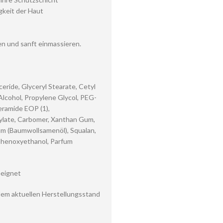
gkeit der Haut
n und sanft einmassieren.
ceride, Glyceryl Stearate, Cetyl
Alcohol, Propylene Glycol, PEG-
eramide EOP (1),
tylate, Carbomer, Xanthan Gum,
um (Baumwollsamenöl), Squalan,
 Phenoxyethanol, Parfum
eeignet
dem aktuellen Herstellungsstand