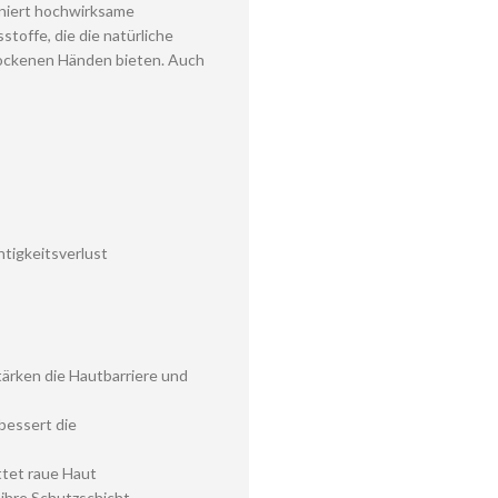
iniert hochwirksame
toffe, die die natürliche
trockenen Händen bieten. Auch
htigkeitsverlust
tärken die Hautbarriere und
bessert die
ttet raue Haut
 ihre Schutzschicht