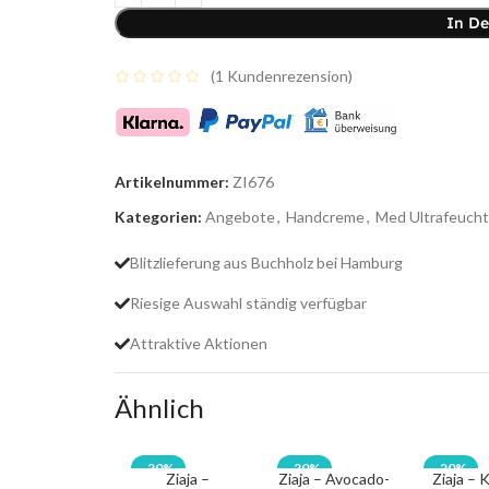
In D
(
1
Kundenrezension)
Artikelnummer:
ZI676
Kategorien:
Angebote
,
Handcreme
,
Med Ultrafeucht
Blitzlieferung aus Buchholz bei Hamburg
Riesige Auswahl ständig verfügbar
Attraktive Aktionen
Ähnlich
-20%
-20%
-20%
Ziaja –
Ziaja – Avocado-
Ziaja – 