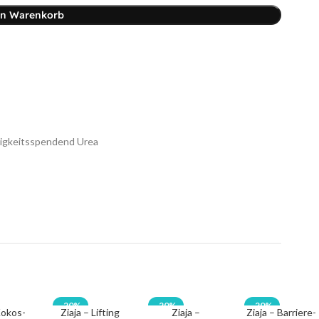
en Warenkorb
igkeitsspendend Urea
-20%
-20%
-20%
Kokos-
Ziaja – Lifting
Ziaja –
Ziaja – Barriere-