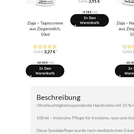
3,91
€
*
4,89
€
(
9,78
€
=1L)
In Den
Ziaja – Tagescreme
Ziaja – 
Warenkorb
aus Ziegenmilch,
aus Zie
50ml
5
3,27
€
*
4,09
€
4,09
€
(
65,40
€
=1L)
(
65,4
In Den
In
Warenkorb
Ware
Beschreibung
Ultrafeuchtigkeitsspendende Handcreme mit 10 % 
100 ml – Intensive Pflege für trockene, raue und ri
Diese Spezialpflege wurde nach medizinischen Erken