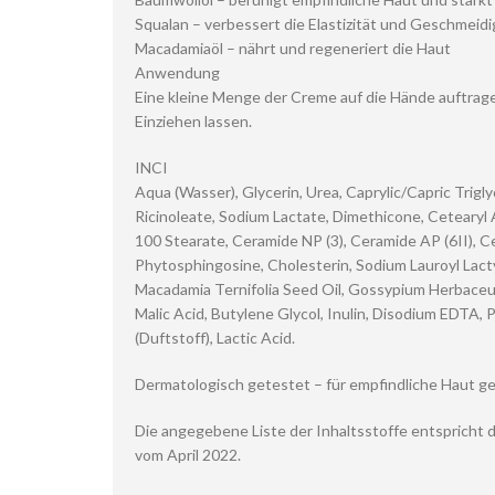
Squalan – verbessert die Elastizität und Geschmeidi
Macadamiaöl – nährt und regeneriert die Haut
Anwendung
Eine kleine Menge der Creme auf die Hände auftrage
Einziehen lassen.
INCI
Aqua (Wasser), Glycerin, Urea, Caprylic/Capric Trigly
Ricinoleate, Sodium Lactate, Dimethicone, Cetearyl 
100 Stearate, Ceramide NP (3), Ceramide AP (6II), C
Phytosphingosine, Cholesterin, Sodium Lauroyl Lac
Macadamia Ternifolia Seed Oil, Gossypium Herbace
Malic Acid, Butylene Glycol, Inulin, Disodium EDTA,
(Duftstoff), Lactic Acid.
Dermatologisch getestet – für empfindliche Haut g
Die angegebene Liste der Inhaltsstoffe entspricht 
vom April 2022.