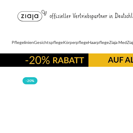
Pflegelinien
Gesichtspflege
Körperpflege
Haarpflege
Ziaja Med
Zia
-20%