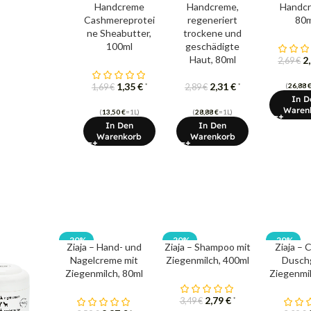
Handcreme
Handcreme,
Handcr
Cashmereprotei
regeneriert
80m
ne ​​Sheabutter,
trockene und
100ml
geschädigte
Haut, 80ml
2
2,69
€
1,35
€
2,31
€
(
26,88
*
*
1,69
€
2,89
€
In D
Waren
(
13,50
€
=1L)
(
28,88
€
=1L)
In Den
In Den
Warenkorb
Warenkorb
-20%
-20%
-20%
Ziaja – Hand- und
Ziaja – Shampoo mit
Ziaja – 
Nagelcreme mit
Ziegenmilch, 400ml
Duschg
Ziegenmilch, 80ml
Ziegenmil
2,79
€
*
3,49
€