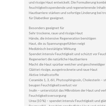
und rissige Haut entwickelt. Die Formulierung komb
feuchtigkeitsspendende und regenerierende Inhaltss
Hautbarriere stärken und sofortige Linderung bei 
für Diabetiker geeignet.
Besonders geeignet für
Sehr trockene, raue und rissige Haut
Hände, die intensive Regeneration benötigen
Haut, die zu Spannungsgefühlen neigt
Medizinisch bestätigte Wirkung
Spendet intensiv Feuchtigkeit und schützt vor Feuc
Regeneriert die natürliche Hautbarriere
Macht die Haut spürbar weicher und geschmeidiger
Glättet rissige, ausgetrocknete und raue Haut
Aktive Inhaltsstoffe
Ceramide 1, 3, 6II, Phytosphingosin, Cholesterin – s
beugen Feuchtigkeitsverlust vor
Inulin – unterstützt das Mikrobiom der Haut und ver
Feuchtigkeitsversorgung
Urea (10 %) – spendet intensiv Feuchtigkeit und glä
Baumwollöl – beruhigt empfindliche Haut und stärkt