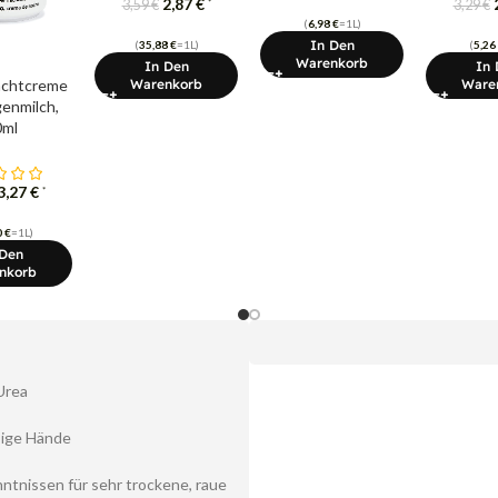
2,87
€
*
3,59
€
3,29
€
(
6,98
€
=1L)
In Den
(
35,88
€
=1L)
(
5,26
Warenkorb
In Den
In 
Nachtcreme
Warenkorb
Ware
genmilch,
0ml
3,27
€
*
0
€
=1L)
 Den
nkorb
Urea
ssige Hände
ntnissen für sehr trockene, raue