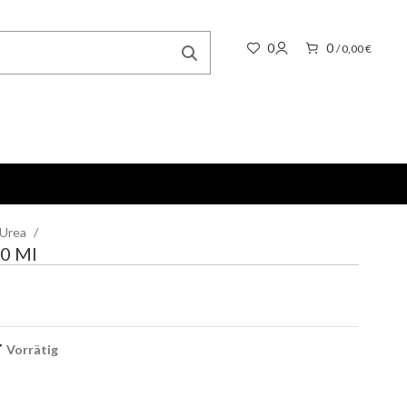
0
0
/
0,00
€
 Urea
00 Ml
Vorrätig