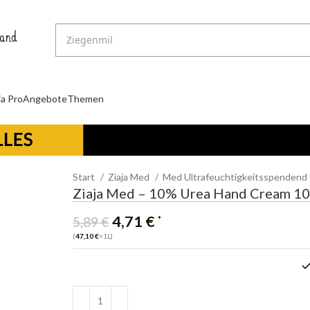
ja Pro
Angebote
Themen
Start
Ziaja Med
Med Ultrafeuchtigkeitsspendend
Ziaja Med – 10% Urea Hand Cream 1
4,71
€
*
5,89
€
(
47,10
€
=1L)