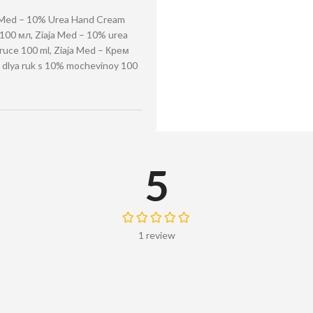
a Med – 10% Urea Hand Cream
100 мл, Ziaja Med – 10% urea
ruce 100 ml, Ziaja Med – Крем
 dlya ruk s 10% mochevinoy 100
5
1 review