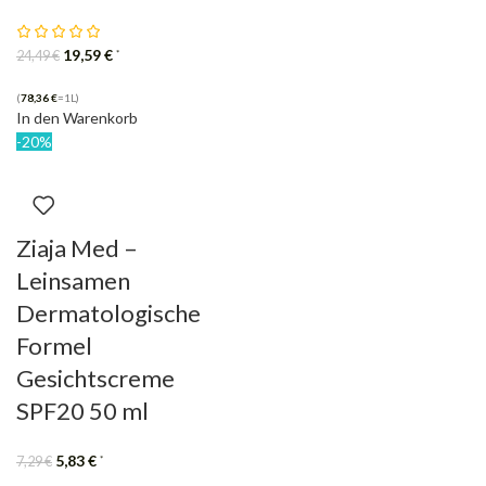
19,59
€
*
24,49
€
(
78,36
€
=1L)
In den Warenkorb
-20%
Ziaja Med –
Leinsamen
Dermatologische
Formel
Gesichtscreme
SPF20 50 ml
5,83
€
*
7,29
€