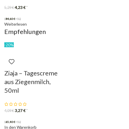
4,23
€
*
5,29
€
(
84,60
€
=1L)
Weiterlesen
Empfehlungen
-20%
Ziaja – Tagescreme
aus Ziegenmilch,
50ml
3,27
€
*
4,09
€
(
65,40
€
=1L)
In den Warenkorb