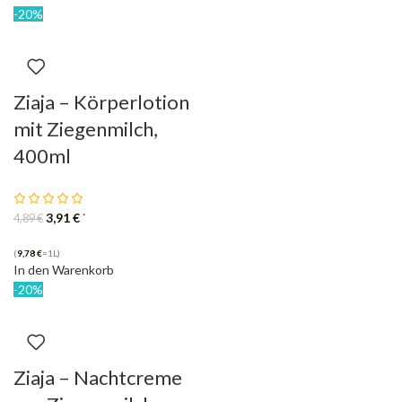
-20%
Ziaja – Körperlotion
mit Ziegenmilch,
400ml
3,91
€
*
4,89
€
(
9,78
€
=1L)
In den Warenkorb
-20%
Ziaja – Nachtcreme