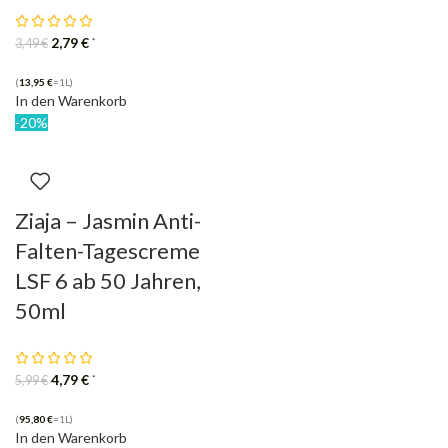
2,79
€
*
3,49
€
(
13,95
€
=1L)
In den Warenkorb
-20%
Ziaja – Jasmin Anti-
Falten-Tagescreme
LSF 6 ab 50 Jahren,
50ml
4,79
€
*
5,99
€
(
95,80
€
=1L)
In den Warenkorb