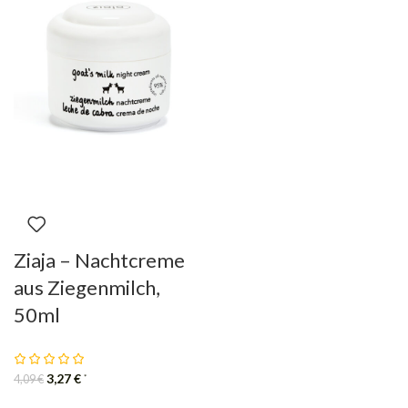
Ziaja – Nachtcreme
aus Ziegenmilch,
50ml
3,27
€
*
4,09
€