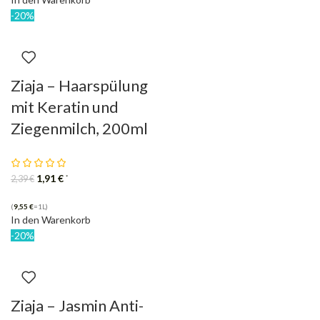
-20%
Ziaja – Haarspülung
mit Keratin und
Ziegenmilch, 200ml
1,91
€
*
2,39
€
(
9,55
€
=1L)
In den Warenkorb
-20%
Ziaja – Jasmin Anti-