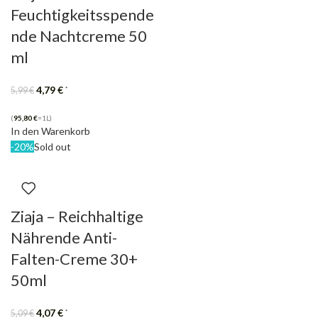
Feuchtigkeitsspende
nde Nachtcreme 50
ml
4,79
€
*
5,99
€
(
95,80
€
=1L)
In den Warenkorb
-20%
Sold out
Ziaja – Reichhaltige
Nährende Anti-
Falten-Creme 30+
50ml
4,07
€
*
5,09
€