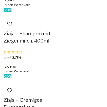
(
35,88
€
=1L)
In den Warenkorb
-20%
Ziaja – Shampoo mit
Ziegenmilch, 400ml
2,79
€
*
3,49
€
(
6,98
€
=1L)
In den Warenkorb
-20%
Ziaja – Cremiges
Duschgel aus