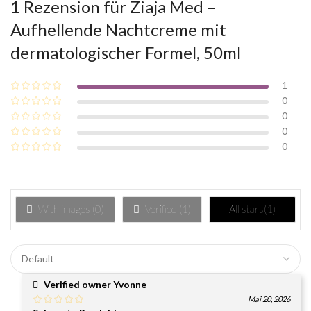
1 Rezension für
Ziaja Med –
Aufhellende Nachtcreme mit
dermatologischer Formel, 50ml
1
0
0
0
0
With images (
0
)
Verified (
1
)
All stars(
1
)
Verified owner
Yvonne
Mai 20, 2026