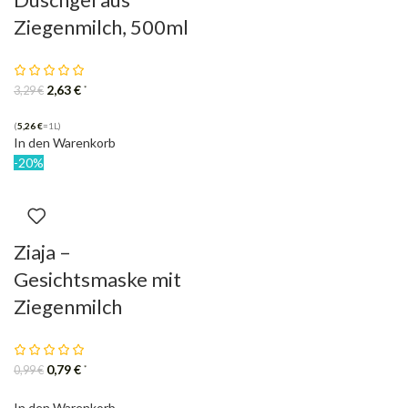
Ziegenmilch, 500ml
2,63
€
*
3,29
€
(
5,26
€
=1L)
In den Warenkorb
-20%
Ziaja –
Gesichtsmaske mit
Ziegenmilch
0,79
€
*
0,99
€
In den Warenkorb