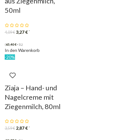
aus Ziegenmilch,
50ml
3,27
€
*
4,09
€
(
65,40
€
=1L)
In den Warenkorb
-20%
Ziaja – Hand- und
Nagelcreme mit
Ziegenmilch, 80ml
2,87
€
*
3,59
€