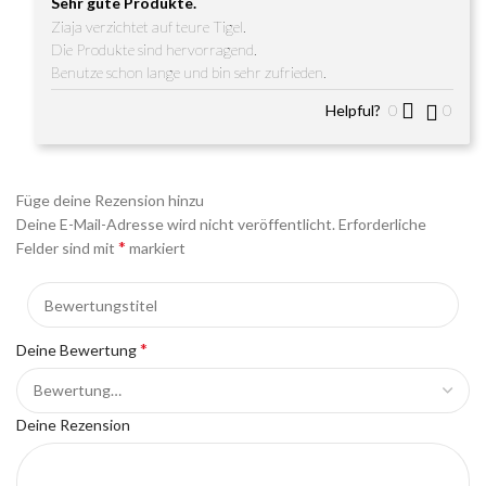
Sehr gute Produkte.
Ziaja verzichtet auf teure Tigel.
Die Produkte sind hervorragend.
Benutze schon lange und bin sehr zufrieden.
Helpful?
0
0
Füge deine Rezension hinzu
Deine E-Mail-Adresse wird nicht veröffentlicht.
Erforderliche
*
Felder sind mit
markiert
*
Deine Bewertung
Deine Rezension