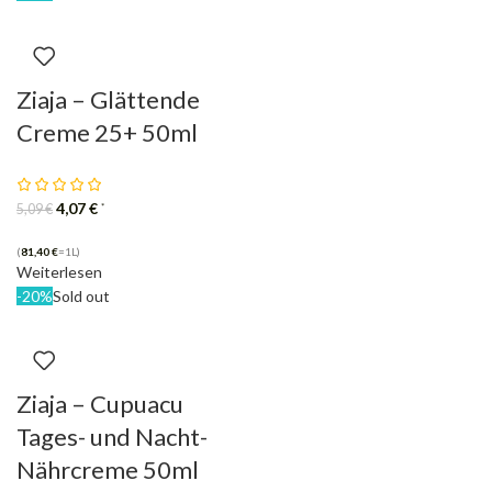
Ziaja – Glättende
Creme 25+ 50ml
4,07
€
*
5,09
€
(
81,40
€
=1L)
Weiterlesen
-20%
Sold out
Ziaja – Cupuacu
Tages- und Nacht-
Nährcreme 50ml