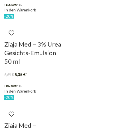
(
116,60
€
=1L)
In den Warenkorb
-20%
Ziaja Med – 3% Urea
Gesichts-Emulsion
50 ml
5,35
€
*
6,69
€
(
107,00
€
=1L)
In den Warenkorb
-20%
Ziaja Med –