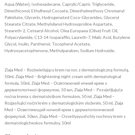
Aqua (Water), Isohexadecane, Caprylic/Capric Triglyceride,
Dimethiconol, Ethylhexyl Cocoate, Dimethylmethoxy Chromanyl
Palmitate, Glycerin, Hydrogenated Coco-Glycerides, Glyceryl
Stearate Citrate, Methylsilanol Hydroxyproline Aspartate,
Steareth-2, Cetearyl Alcohol, Olea Europaea (Olive) Fruit Oil,
Polyacrylamide, C13-14 Isoparaffin, Laureth-7, Malic Acid, Butylene
Glycol, Inulin, Panthenol, Tocopheryl Acetate,
Hydroxyacetophenone, Methylparaben, Sodium Hydroxide.
Ziaja Med – Rozświetlający krem ​​na noc z dermatologiczną formułą,
50ml, Ziaja Med – Brightening night cream with dermatological
formula, 50ml, Ziaja Med – Освітлюючий нічний крем з
дерматологічної формулою, 50 мл, Ziaja Med – Posvjetljujuća
noćna krema s dermatološkom formulom, 50 ml, Ziaja Med –
Rozjasňující noční krém s dermatologickým složením, 50 ml, Ziaja
Med – Осветляющий ночной крем с дерматологической
формулой, 50мл, Ziaja Med – Osvetlyayushchiy nochnoy krem s
dermatologicheskoy formuloy, 50ml