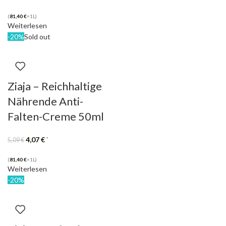
(
81,40
€
=1L)
Weiterlesen
-20%
Sold out
Ziaja – Reichhaltige
Nährende Anti-
Falten-Creme 50ml
4,07
€
*
5,09
€
(
81,40
€
=1L)
Weiterlesen
-20%