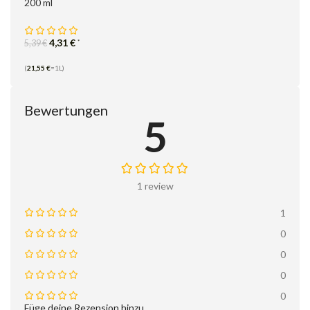
200 ml
4,31
€
*
5,39
€
(
21,55
€
=1L)
Bewertungen
5
1 review
1
0
0
0
0
Füge deine Rezension hinzu