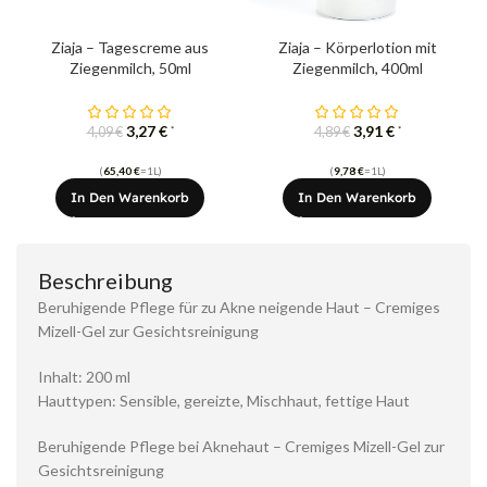
Ziaja – Tagescreme aus
Ziaja – Körperlotion mit
Ziegenmilch, 50ml
Ziegenmilch, 400ml
3,27
€
3,91
€
*
*
4,09
€
4,89
€
(
65,40
€
=1L)
(
9,78
€
=1L)
In Den Warenkorb
In Den Warenkorb
Beschreibung
Beruhigende Pflege für zu Akne neigende Haut – Cremiges
Mizell-Gel zur Gesichtsreinigung
Inhalt: 200 ml
Hauttypen: Sensible, gereizte, Mischhaut, fettige Haut
Beruhigende Pflege bei Aknehaut – Cremiges Mizell-Gel zur
Gesichtsreinigung