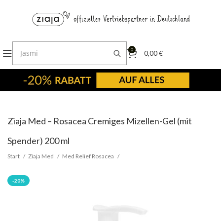
0
0,00
€
Ziaja Med – Rosacea Cremiges Mizellen-Gel (mit
Spender) 200 ml
Start
Ziaja Med
Med Relief Rosacea
-20%