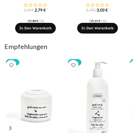
2,79
€
3,03
€
*
*
3,49
€
3,79
€
(
55,80
€
=1L)
(
15,15
€
=1L)
In Den Warenkorb
In Den Warenkorb
Empfehlungen
-20%
-20%