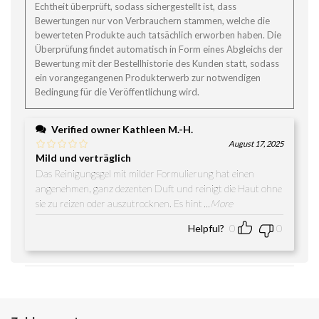
Echtheit überprüft, sodass sichergestellt ist, dass
Bewertungen nur von Verbrauchern stammen, welche die
bewerteten Produkte auch tatsächlich erworben haben. Die
Überprüfung findet automatisch in Form eines Abgleichs der
Bewertung mit der Bestellhistorie des Kunden statt, sodass
ein vorangegangenen Produkterwerb zur notwendigen
Bedingung für die Veröffentlichung wird.
Verified owner
Kathleen M.-H.
August 17, 2025
Mild und verträglich
Das Reinigungsgel mit milder Formulierung hat einen
angenehmen, ganz dezenten Duft und reinigt die Haut ohne
sie zu reizen oder auszutrocknen. Es hint
...More
Helpful?
0
0