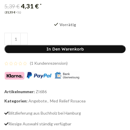
4,31
€
*
5,39
€
(
21,55
€
=1L)
Vorrätig
In Den Warenkorb
(
1
Kundenrezension)
Artikelnummer:
ZI686
Kategorien:
Angebote
,
Med Relief Rosacea
Blitzlieferung aus Buchholz bei Hamburg
Riesige Auswahl ständig verfügbar