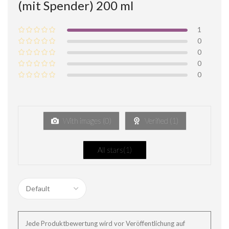
(mit Spender) 200 ml
1
0
0
0
0
With images (
0
)
Verified (
1
)
All stars(
1
)
Jede Produktbewertung wird vor Veröffentlichung auf