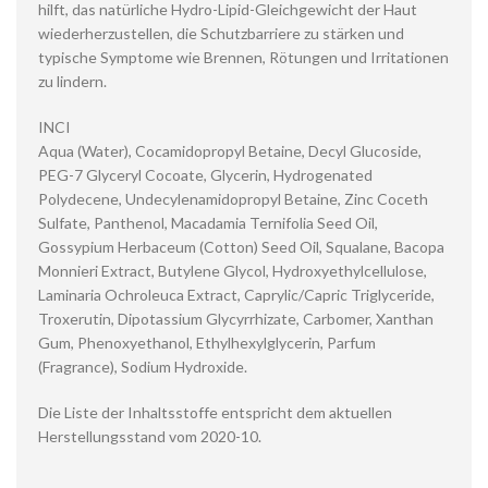
hilft, das natürliche Hydro-Lipid-Gleichgewicht der Haut
wiederherzustellen, die Schutzbarriere zu stärken und
typische Symptome wie Brennen, Rötungen und Irritationen
zu lindern.
INCI
Aqua (Water), Cocamidopropyl Betaine, Decyl Glucoside,
PEG-7 Glyceryl Cocoate, Glycerin, Hydrogenated
Polydecene, Undecylenamidopropyl Betaine, Zinc Coceth
Sulfate, Panthenol, Macadamia Ternifolia Seed Oil,
Gossypium Herbaceum (Cotton) Seed Oil, Squalane, Bacopa
Monnieri Extract, Butylene Glycol, Hydroxyethylcellulose,
Laminaria Ochroleuca Extract, Caprylic/Capric Triglyceride,
Troxerutin, Dipotassium Glycyrrhizate, Carbomer, Xanthan
Gum, Phenoxyethanol, Ethylhexylglycerin, Parfum
(Fragrance), Sodium Hydroxide.
Die Liste der Inhaltsstoffe entspricht dem aktuellen
Herstellungsstand vom 2020-10.