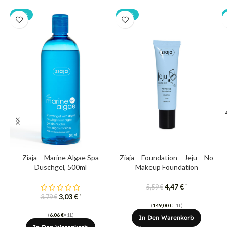
-20%
-20%
Ziaja – Marine Algae Spa
Ziaja – Foundation – Jeju – No
Duschgel, 500ml
Makeup Foundation
4,47
€
*
5,59
€
3,03
€
*
3,79
€
(
149,00
€
=1L)
(
6,06
€
=1L)
In Den Warenkorb