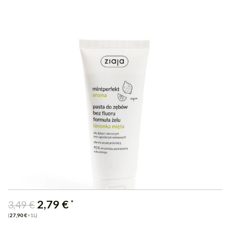
2,79
€
*
3,49
€
(
27,90
€
=1L)