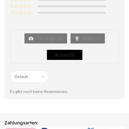
With images (
0
)
Verified (
0
)
All stars(
0
)
Es gibt noch keine Rezensionen.
Zahlungsarten: