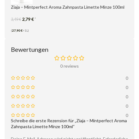
Ziaja – Mintperfect Aroma Zahnpasta Limette Minze 100ml
2,79
€
*
3,49
€
(
27,90
€
=1L)
Bewertungen
0 reviews
0
0
0
0
0
Schreibe die erste Rezension für „Ziaja – Mintperfect Aroma
Zahnpasta Limette Minze 100ml“
Deine E-Mail-Adresse wird nicht veröffentlicht.
Erforderliche