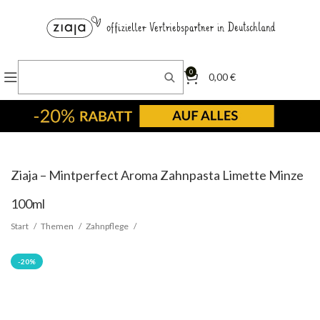
0
0,00
€
Ziaja – Mintperfect Aroma Zahnpasta Limette Minze
100ml
Start
Themen
Zahnpflege
-20%