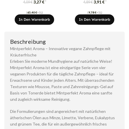
3,27
€
3,91
€
*
*
4,09
€
4,89
€
(
65,40
€
=1L)
(
9,78
€
=1L)
In Den Warenkorb
In Den Warenkorb
Beschreibung
Mintperfekt Aroma – Innovative vegane Zahnpflege mit
Kräuterfrische
Erleben Sie moderne Mundhygiene auf natürliche Weise!
Mintperfekt Aroma ist eine einzigartige Serie von vier
veganen Produkten für die tägliche Zahnpflege – ideal für
Erwachsene und Kinder jeden Alters. Mit überraschenden
Texturen wie Mousse, Paste und Zahnreinigungs-Gel auf
Basis von Tonerde bietet Mintperfekt Aroma eine sanfte
und zugleich wirksame Reinigung.
Die Formulierungen sind angereichert mit natürlichen
ätherischen Ölen aus Minze, Limette, Verbene, Eukalyptus
und grünem Tee, die für ein außergewöhnlich frisches