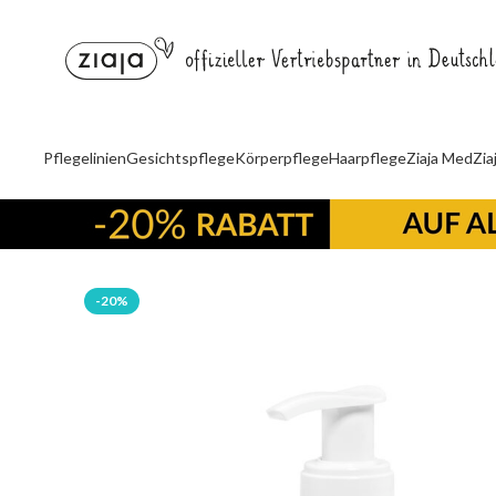
Pflegelinien
Gesichtspflege
Körperpflege
Haarpflege
Ziaja Med
Zia
-20%