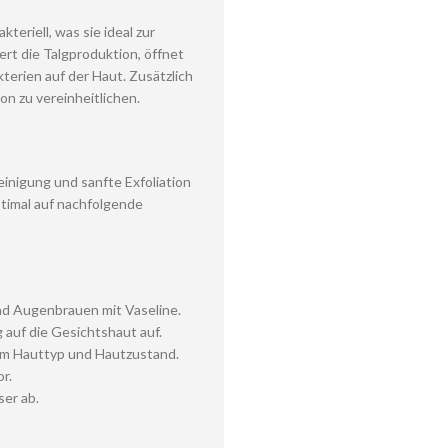
eriell, was sie ideal zur
rt die Talgproduktion, öffnet
erien auf der Haut. Zusätzlich
on zu vereinheitlichen.
Reinigung und sanfte Exfoliation
ptimal auf nachfolgende
nd Augenbrauen mit Vaseline.
 auf die Gesichtshaut auf.
 vom Hauttyp und Hautzustand.
r.
er ab.