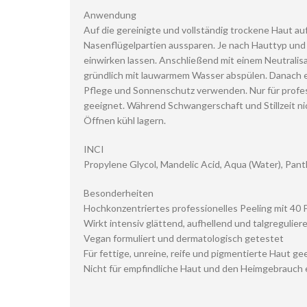
Anwendung
Auf die gereinigte und vollständig trockene Haut au
Nasenflügelpartien aussparen. Je nach Hauttyp und 
einwirken lassen. Anschließend mit einem Neutralisa
gründlich mit lauwarmem Wasser abspülen. Danach 
Pflege und Sonnenschutz verwenden. Nur für prof
geeignet. Während Schwangerschaft und Stillzeit 
Öffnen kühl lagern.
INCI
Propylene Glycol, Mandelic Acid, Aqua (Water), Panth
Besonderheiten
Hochkonzentriertes professionelles Peeling mit 40
Wirkt intensiv glättend, aufhellend und talgregulier
Vegan formuliert und dermatologisch getestet
Für fettige, unreine, reife und pigmentierte Haut ge
Nicht für empfindliche Haut und den Heimgebrauch