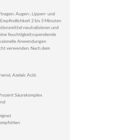
ftragen. Augen-, Lippen- und
Empfindlichkeit 2 bis 5 Minuten
tionsmittel neutralisieren und
eine feuchtigkeitsspendende
essionelle Anwendungen
nicht verwenden. Nach dem
enol, Azelaic Acid.
 Prozent Säurekomplex
end
eignet
 empfohlen