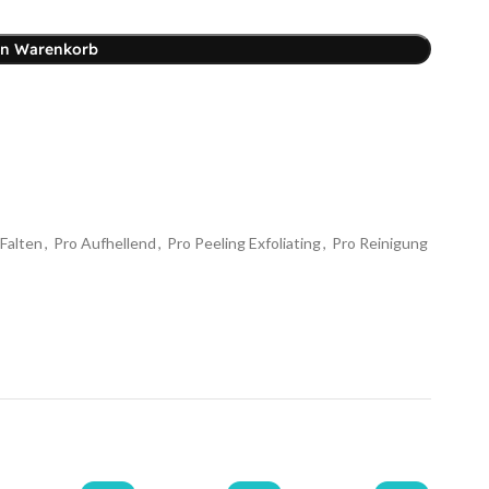
en Warenkorb
-Falten
,
Pro Aufhellend
,
Pro Peeling Exfoliating
,
Pro Reinigung