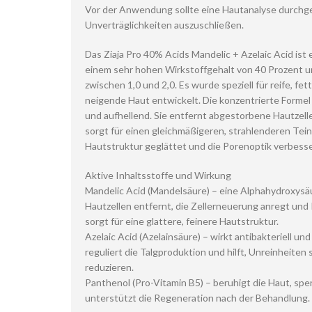
Vor der Anwendung sollte eine Hautanalyse durchg
Unverträglichkeiten auszuschließen.
Das Ziaja Pro 40% Acids Mandelic + Azelaic Acid ist 
einem sehr hohen Wirkstoffgehalt von 40 Prozent 
zwischen 1,0 und 2,0. Es wurde speziell für reife, fe
neigende Haut entwickelt. Die konzentrierte Formel w
und aufhellend. Sie entfernt abgestorbene Hautzelle
sorgt für einen gleichmäßigeren, strahlenderen Teint
Hautstruktur geglättet und die Porenoptik verbesse
Aktive Inhaltsstoffe und Wirkung
Mandelic Acid (Mandelsäure) – eine Alphahydroxysä
Hautzellen entfernt, die Zellerneuerung anregt und 
sorgt für eine glattere, feinere Hautstruktur.
Azelaic Acid (Azelainsäure) – wirkt antibakteriell
reguliert die Talgproduktion und hilft, Unreinheite
reduzieren.
Panthenol (Pro-Vitamin B5) – beruhigt die Haut, sp
unterstützt die Regeneration nach der Behandlung.