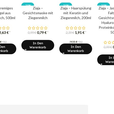
-20%
-20%
-20%
Cremiges
Ziaja –
Ziaja – Haarspülung
Ziaja – Ja
el aus
Gesichtsmaske mit
mit Keratin und
Fal
ch, 500ml
Ziegenmilch
Ziegenmilch, 200ml
Gesichts
Hyaluro
Proteink
5
2,63
€
0,79
€
1,91
€
*
*
*
0,99
€
2,39
€
€
=1L)
(
9,55
€
=1L)
In Den
Den
In Den
Warenkorb
0,99
€
nkorb
Warenkorb
In 
Ware