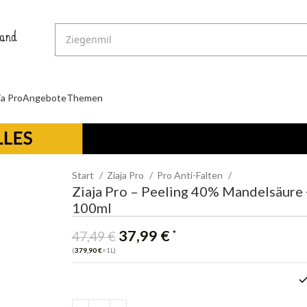
ja Pro
Angebote
Themen
Start
Ziaja Pro
Pro Anti-Falten
Ziaja Pro – Peeling 40% Mandelsäure 
100ml
37,99
€
*
47,49
€
(
379,90
€
=1L)