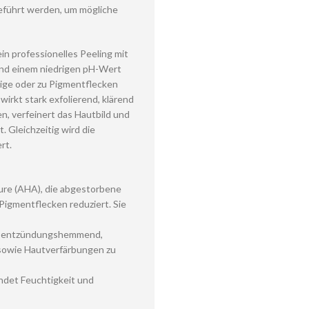
eführt werden, um mögliche
ein professionelles Peeling mit
und einem niedrigen pH-Wert
ttige oder zu Pigmentflecken
irkt stark exfolierend, klärend
n, verfeinert das Hautbild und
. Gleichzeitig wird die
rt.
ure (AHA), die abgestorbene
Pigmentflecken reduziert. Sie
 und entzündungshemmend,
n sowie Hautverfärbungen zu
endet Feuchtigkeit und