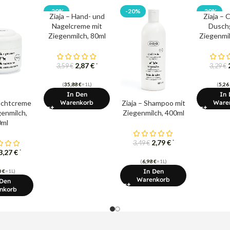
-20%
-20%
-20%
Ziaja – Hand- und
Ziaja – 
Nagelcreme mit
Duschg
Ziegenmilch, 80ml
Ziegenmil
2,87
€
*
3,59
€
3,29
€
(
35,88
€
=1L)
(
5,26
In Den
In 
Nachtcreme
Ziaja – Shampoo mit
Warenkorb
Ware
genmilch,
Ziegenmilch, 400ml
0ml
2,79
€
*
3,49
€
3,27
€
*
(
6,98
€
=1L)
In Den
0
€
=1L)
Warenkorb
 Den
nkorb