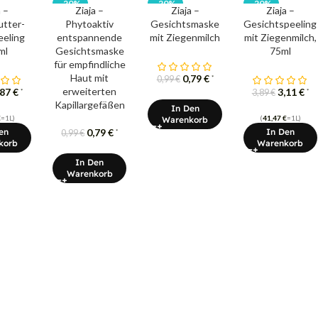
-20%
-20%
-20%
a –
Ziaja –
Ziaja –
Ziaja –
tter-
Phytoaktiv
Gesichtsmaske
Gesichtspeeling
eling
entspannende
mit Ziegenmilch
mit Ziegenmilch,
ml
Gesichtsmaske
75ml
für empfindliche
Haut mit
0,79
€
*
0,99
€
erweiterten
,87
€
3,11
€
*
*
3,89
€
Kapillargefäßen
In Den
€
=1L)
(
41,47
€
=1L)
Warenkorb
en
0,79
€
In Den
*
0,99
€
korb
Warenkorb
In Den
Warenkorb