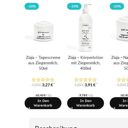
-20%
-20%
-20%
Ziaja – Tagescreme
Ziaja – Körperlotion
Ziaja – 
aus Ziegenmilch,
mit Ziegenmilch,
aus Zie
50ml
400ml
5
3,27
€
3,91
€
*
*
4,09
€
4,89
€
4,09
€
(
65,40
€
=1L)
(
9,78
€
=1L)
(
65,4
In Den
In Den
In
Warenkorb
Warenkorb
Ware