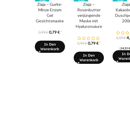
-20%
-20%
-20%
Ziaja – Gurke-
Ziaja –
Ziaj
Minze Enzym
Rosenbutter
Kakaobu
Gel
verjüngende
Duschpe
Gesichtsmaske
Maske mit
200
Hyaluronsäure
0,79
€
*
0,99
€
4
6,09
€
0,79
€
*
0,99
€
In Den
(
24,35
Warenkorb
In D
In Den
Waren
Warenkorb