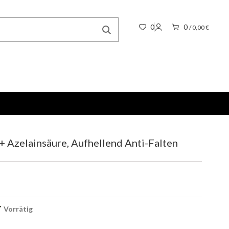
0
0
/
0,00
€
+ Azelainsäure, Aufhellend Anti-Falten
Vorrätig