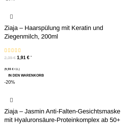
Ziaja – Haarspülung mit Keratin und
Ziegenmilch, 200ml
1,91
€
*
2,39
€
(
9,55
€
=1L)
IN DEN WARENKORB
-20%
Ziaja – Jasmin Anti-Falten-Gesichtsmaske
mit Hyaluronsäure-Proteinkomplex ab 50+