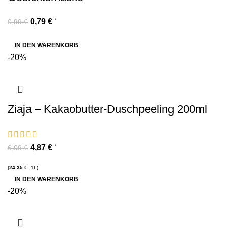
0,79
€
*
0,99
€
IN DEN WARENKORB
-20%
Ziaja – Kakaobutter-Duschpeeling 200ml
4,87
€
*
6,09
€
(
24,35
€
=1L)
IN DEN WARENKORB
-20%