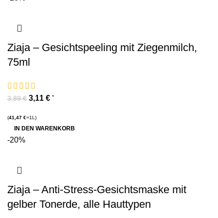
Ziaja – Gesichtspeeling mit Ziegenmilch,
75ml
3,11
€
*
3,89
€
(
41,47
€
=1L)
IN DEN WARENKORB
-20%
Ziaja – Anti-Stress-Gesichtsmaske mit
gelber Tonerde, alle Hauttypen