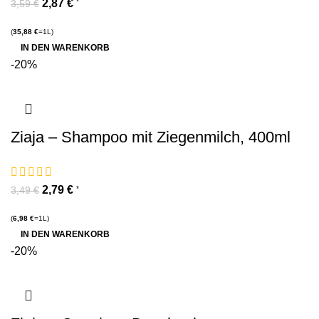
2,87
€
*
3,59
€
(
35,88
€
=1L)
IN DEN WARENKORB
-20%
Ziaja – Shampoo mit Ziegenmilch, 400ml
2,79
€
*
3,49
€
(
6,98
€
=1L)
IN DEN WARENKORB
-20%