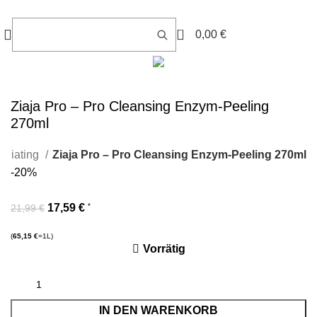
0
0,00
€
Ziaja Pro – Pro Cleansing Enzym-Peeling
270ml
foliating
Ziaja Pro – Pro Cleansing Enzym-Peeling 270ml
-20%
17,59
€
*
21,99
€
(
65,15
€
=1L)
Vorrätig
IN DEN WARENKORB