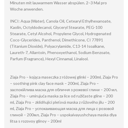
Minuten mit lauwarmem Wasser abspülen. 2–3 Mal pro
Woche anwenden.
INCI: Aqua (Water), Canola Oil, Cetearyl Ethylhexanoate,
Kaolin, Octyldodecanol, Glyceryl Stearate, PEG-100
Stearate, Cetyl Alcohol, Propylene Glycol, Hydrogenated
Coco-Glycerides, Panthenol, Dimethicone, CI 77891
(Titanium Dioxide), Polyacrylamide, C13-14 Isoalkane,
Laureth-7, Allantoin, Phenoxyethanol, Sodium Benzoate,
Parfum (Fragrance), Hexyl Cinnamal, Linalool.
Ziaja Pro – kojąca maseczka z różowej glinki – 200ml, Ziaja Pro
– soothing pink clay face mask – 200ml, Ziaja Pro –
заспокійлива маска для обличчя з рожевої глини – 200 мл,
Ziaja Pro – umirujuća maska ​​za lice od ružičaste gline – 200
ml, Ziaja Pro – zklidňující pleťová maska ​​z růžového jílu – 200
ml, Ziaja Pro – успокаивающая маска для лица с розовой
глиной – 200мл, Ziaja Pro – uspokaivayushchaya maska dlya
litsa s rozovoy glinoy – 200ml