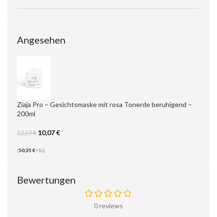
Angesehen
Ziaja Pro – Gesichtsmaske mit rosa Tonerde beruhigend –
200ml
10,07
€
*
12,59
€
(
50,35
€
=1L)
Bewertungen
0 reviews