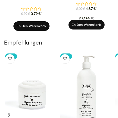
4,87
€
*
6,09
€
0,79
€
*
0,99
€
(
24,35
€
=1L)
In Den Warenkorb
In Den Warenkorb
Empfehlungen
-20%
-20%