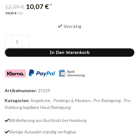
10,07
€
*
12,59
€
(
50,35
€
=1L)
Vorrätig
In Den Warenkorb
Artikelnummer:
ZI529
Kategorien:
Angebote
,
Peelings & Masken
,
Pro Reinigung
,
Pro
Stärkung kapillare Haut/Reinigung
Blitzlieferung aus Buchholz bei Hamburg
Riesige Auswahl ständig verfügbar