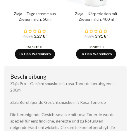
Ziaja – Tagescreme aus
Ziaja – Körperlotion mit
Ziegenmilch, 50ml
Ziegenmilch, 400ml
3,27
€
3,91
€
*
*
4,09
€
4,89
€
(
65,40
€
=1L)
(
9,78
€
=1L)
In Den Warenkorb
In Den Warenkorb
Beschreibung
Ziaja Pro – Gesichtsmaske mit rosa Tonerde beruhigend –
200ml
Ziaja Beruhigende Gesichtsmaske mit Rosa Tonerde
Die beruhigende Gesichtsmaske mit rosa Tonerde wurde
speziell für empfindliche, gereizte und zu Rötungen
neigende Haut entwickelt. Die sanfte Formel beruhigt die