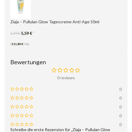
Ziaja – Pullulan Glow Tagescreme Anti-Age 50ml
5,59
€
*
6,99
€
(
111,80
€
=1L)
Bewertungen
0 reviews
0
0
0
0
0
Schreibe die erste Rezension für „Ziaja – Pullulan Glow