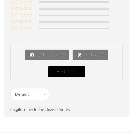
With images (
0
)
Verified (
0
)
All stars(
0
)
Es gibt noch keine Rezensionen.