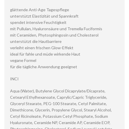
glättende Anti-Age Tagespflege
unterstützt Elastizität und Spannkraft
spendet intensive Feuchtigkeit
mit Pullulan, Hyaluronsäure und Tremella Fuciformis
mit Ceramiden, Phytosphingosin und Cholesterol
unterstützt die Hautbarriere
verleiht einen frischen Glow-Effekt
ideal für fahle und müde wirkende Haut
vegane Formel
für die tägliche Anwendung geeignet
INCI
Aqua (Water), Butylene Glycol Dicaprylate/Dicaprate,
Cetearyl Ethylhexanoate, Caprylic/Capric Triglyceride,
Glyceryl Stearate, PEG-100 Stearate, Cetyl Palmitate,
Dimethicone, Glycerin, Propylene Glycol, Stearyl Alcohol,
Cetyl Ricinoleate, Potassium Cetyl Phosphate, Sodium
Hyaluronate, Ceramide NP, Ceramide AP, Ceramide EOP,
Phytosphingosine, Cholesterol, Sodium Lauroyl Lactylate,