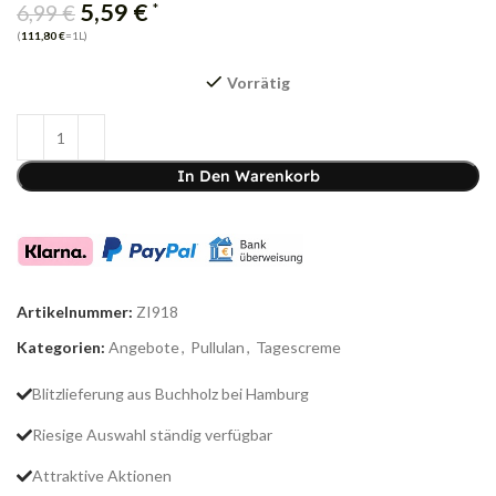
5,59
€
*
6,99
€
(
111,80
€
=1L)
Vorrätig
In Den Warenkorb
Artikelnummer:
ZI918
Kategorien:
Angebote
,
Pullulan
,
Tagescreme
Blitzlieferung aus Buchholz bei Hamburg
Riesige Auswahl ständig verfügbar
Attraktive Aktionen