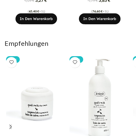
3,27
€
3,83
€
4,09
€
4,79
€
(
65,40
€
=1L)
(
76,60
€
=1L)
In Den Warenkorb
In Den Warenkorb
Empfehlungen
-20%
-20%