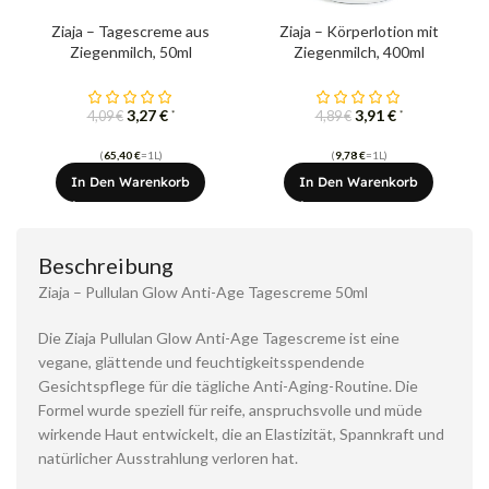
Ziaja – Tagescreme aus
Ziaja – Körperlotion mit
Ziegenmilch, 50ml
Ziegenmilch, 400ml
3,27
€
3,91
€
*
*
4,09
€
4,89
€
(
65,40
€
=1L)
(
9,78
€
=1L)
In Den Warenkorb
In Den Warenkorb
Beschreibung
Ziaja – Pullulan Glow Anti-Age Tagescreme 50ml
Die Ziaja Pullulan Glow Anti-Age Tagescreme ist eine
vegane, glättende und feuchtigkeitsspendende
Gesichtspflege für die tägliche Anti-Aging-Routine. Die
Formel wurde speziell für reife, anspruchsvolle und müde
wirkende Haut entwickelt, die an Elastizität, Spannkraft und
natürlicher Ausstrahlung verloren hat.