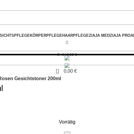
SICHTSPFLEGE
KÖRPERPFLEGE
HAARPFLEGE
ZIAJA MED
ZIAJA PRO
A
0
/
0,00
€
0
0,00
€
 Rosen Gesichtstoner 200ml
l
Vorrätig