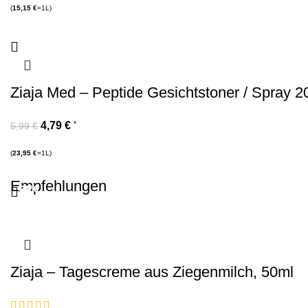
(
15,15
€
=1L)
Ziaja Med – Peptide Gesichtstoner / Spray 2
4,79
€
*
5,99
€
(
23,95
€
=1L)
Empfehlungen
-20%
-20%
-20%
-20%
-20%
-20%
-20%
-20%
-20%
-20%
-20%
-20%
Ziaja – Tagescreme aus Ziegenmilch, 50ml