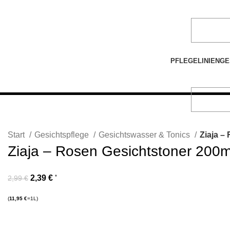
PFLEGELINIEN
GE
-20%
Start
Gesichtspflege
Gesichtswasser & Tonics
Ziaja –
Ziaja – Rosen Gesichtstoner 200m
2,39
€
*
2,99
€
(
11,95
€
=1L)