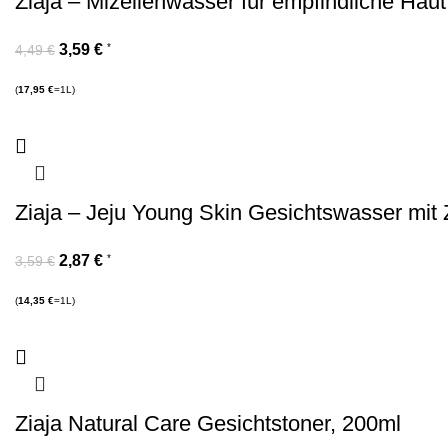
Ziaja – Mizellenwasser für empfindliche Hau
3,59
€
*
4,49
€
(
17,95
€
=1L)
Ziaja – Jeju Young Skin Gesichtswasser mit 
2,87
€
*
3,59
€
(
14,35
€
=1L)
Ziaja Natural Care Gesichtstoner, 200ml