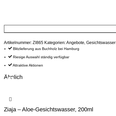
Artikelnummer:
ZI865
Kategorien:
Angebote
,
Gesichtswasser
Blitzlieferung aus Buchholz bei Hamburg
Riesige Auswahl ständig verfügbar
Attraktive Aktionen
Ähnlich
-20%
-20%
-20%
-20%
-20%
-20%
-20%
-20%
-20%
-20%
-20%
-20%
Ziaja – Aloe-Gesichtswasser, 200ml