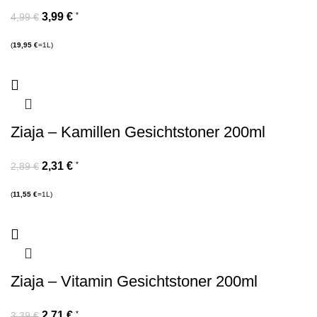
3,99
€
*
4,99
€
(
19,95
€
=1L)
Ziaja – Kamillen Gesichtstoner 200ml
2,31
€
*
2,89
€
(
11,55
€
=1L)
Ziaja – Vitamin Gesichtstoner 200ml
2,71
€
*
3,39
€