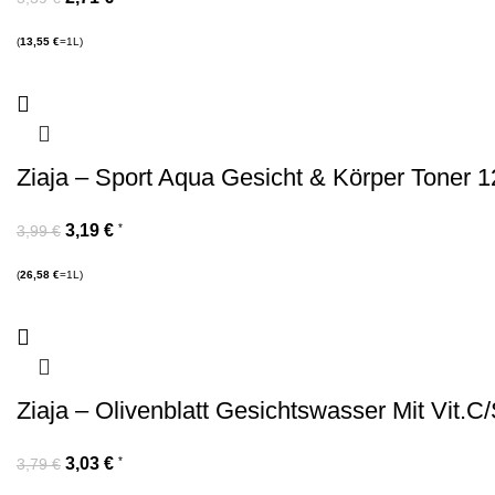
(
13,55
€
=1L)
Ziaja – Sport Aqua Gesicht & Körper Toner 
3,19
€
*
3,99
€
(
26,58
€
=1L)
Ziaja – Olivenblatt Gesichtswasser Mit Vit.C
3,03
€
*
3,79
€