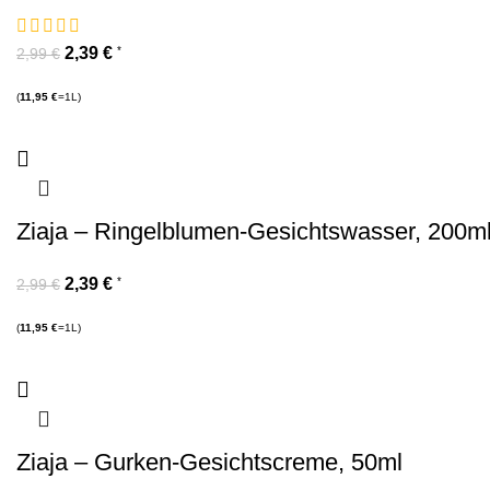
2,39
€
*
2,99
€
(
11,95
€
=1L)
Ziaja – Ringelblumen-Gesichtswasser, 200m
2,39
€
*
2,99
€
(
11,95
€
=1L)
Ziaja – Gurken-Gesichtscreme, 50ml