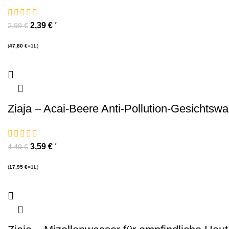
2,39
€
*
2,99
€
(
47,80
€
=1L)
Ziaja – Acai-Beere Anti-Pollution-Gesichtsw
3,59
€
*
4,49
€
(
17,95
€
=1L)