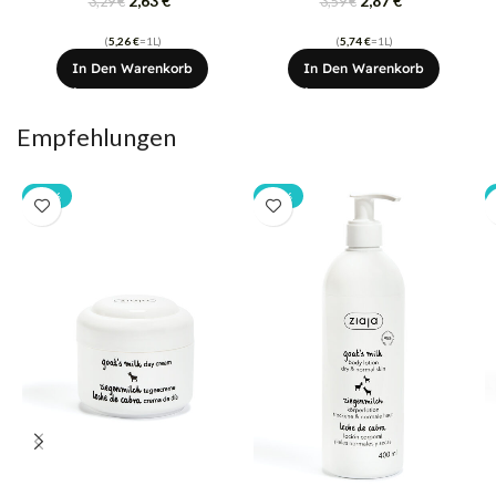
2,63
€
2,87
€
3,29
€
3,59
€
(
5,26
€
=1L)
(
5,74
€
=1L)
In Den Warenkorb
In Den Warenkorb
Empfehlungen
-20%
-20%