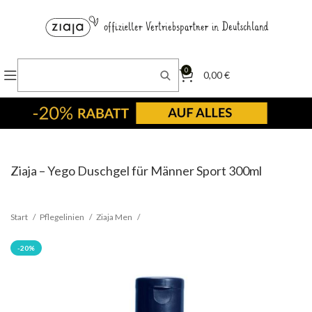
0
0,00
€
Ziaja – Yego Duschgel für Männer Sport 300ml
Start
Pflegelinien
Ziaja Men
-20%