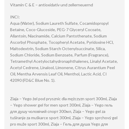
Vitamin C & E – antioxidativ und zellerneuernd
INCI:
Aqua (Water), Sodium Laureth Sulfate, Cocamidopropyl
Betaine, Coco-Glucoside, PEG-7 Glyceryl Cocoate,
Allantoin, Niacinamide, Calcium Pantothenate, Sodium
Ascorbyl Phosphate, Tocopheryl Acetate, Pyridoxine HCl,
Maltodextrin, Sodium Starch Octenylsuccinate, Silica,
Sodium Chloride, Sodium Benzoate, Parfum (Fragrance),
Tetramethyl Acetyloctahydronaphthalenes, Linalyl Acetate,
Acetyl Cedrene, Linalool, Limonene, Citrus Aurantium Peel
Oil, Mentha Arvensis Leaf Oil, Menthol, Lactic Acid, CI
42090 (FD&C Blue No. 1).
Ziaja – Yego żel pod prysznic dla mężczyzn sport 300ml, Ziaja
– Yego shower gel for men sport 300ml, Ziaja – Yego гель
для душу чоловічий спорт 300мл, Ziaja – Yego gel za
tuširanje za muškarce sport 300ml, Ziaja – Yego sprchový gel
pro muže sport 300ml, Ziaja – Гель для душа Yego для