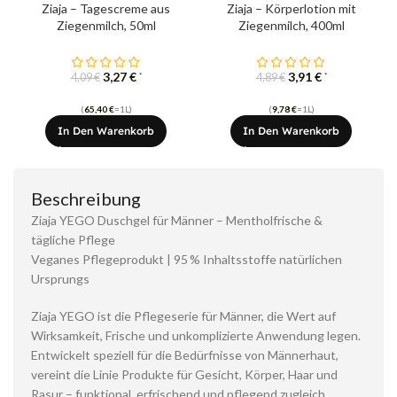
Ziaja – Tagescreme aus
Ziaja – Körperlotion mit
Ziegenmilch, 50ml
Ziegenmilch, 400ml
3,27
€
3,91
€
*
*
4,09
€
4,89
€
(
65,40
€
=1L)
(
9,78
€
=1L)
In Den Warenkorb
In Den Warenkorb
Beschreibung
Ziaja YEGO Duschgel für Männer – Mentholfrische &
tägliche Pflege
Veganes Pflegeprodukt | 95 % Inhaltsstoffe natürlichen
Ursprungs
Ziaja YEGO ist die Pflegeserie für Männer, die Wert auf
Wirksamkeit, Frische und unkomplizierte Anwendung legen.
Entwickelt speziell für die Bedürfnisse von Männerhaut,
vereint die Linie Produkte für Gesicht, Körper, Haar und
Rasur – funktional, erfrischend und pflegend zugleich.