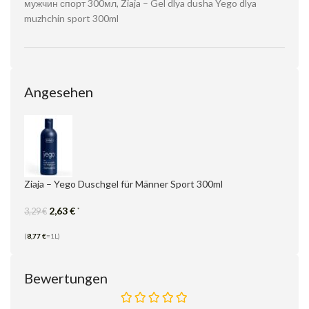
мужчин спорт 300мл, Ziaja – Gel dlya dusha Yego dlya
muzhchin sport 300ml
Angesehen
Ziaja – Yego Duschgel für Männer Sport 300ml
2,63
€
*
3,29
€
(
8,77
€
=1L)
Bewertungen