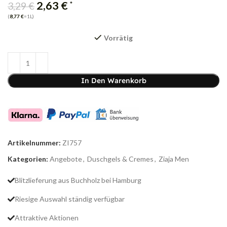
2,63
€
*
3,29
€
(
8,77
€
=1L)
Vorrätig
In Den Warenkorb
Artikelnummer:
ZI757
Kategorien:
Angebote
,
Duschgels & Cremes
,
Ziaja Men
Blitzlieferung aus Buchholz bei Hamburg
Riesige Auswahl ständig verfügbar
Attraktive Aktionen