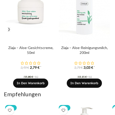
Ziaja – Aloe-Gesichtscreme,
Ziaja – Aloe-Reinigungsmilch,
50ml
200ml
2,79
€
3,03
€
*
*
3,49
€
3,79
€
(
55,80
€
=1L)
(
15,15
€
=1L)
In Den Warenkorb
In Den Warenkorb
Empfehlungen
-20%
-20%