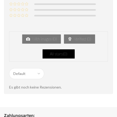
With images (
0
)
Verified (
0
)
All stars(
0
)
Es gibt noch keine Rezensionen.
Zahlungsarten: