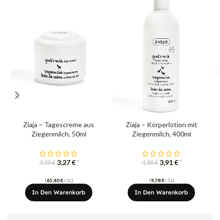
Ziaja – Tagescreme aus
Ziaja – Körperlotion mit
Ziegenmilch, 50ml
Ziegenmilch, 400ml
3,27
€
3,91
€
*
*
4,09
€
4,89
€
(
65,40
€
=1L)
(
9,78
€
=1L)
In Den Warenkorb
In Den Warenkorb