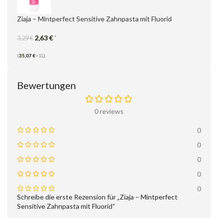
Ziaja – Mintperfect Sensitive Zahnpasta mit Fluorid
2,63
€
*
3,29
€
(
35,07
€
=1L)
Bewertungen
0 reviews
0
0
0
0
0
Schreibe die erste Rezension für „Ziaja – Mintperfect
Sensitive Zahnpasta mit Fluorid“