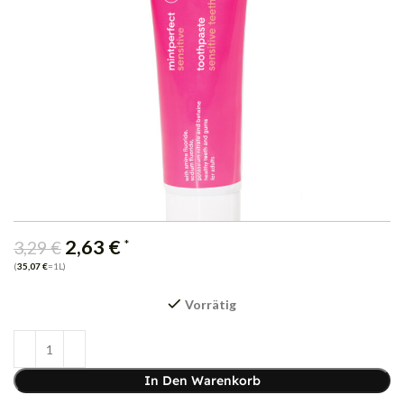
2,63
€
*
3,29
€
(
35,07
€
=1L)
Vorrätig
In Den Warenkorb