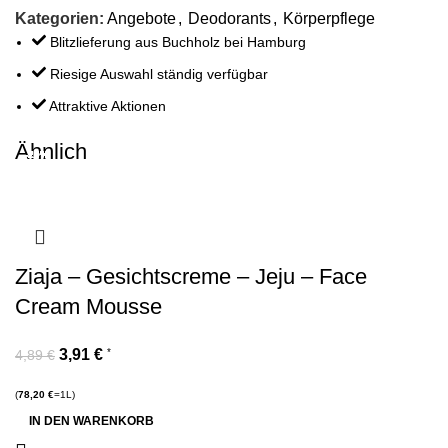
Kategorien:
Angebote
,
Deodorants
,
Körperpflege
Blitzlieferung aus Buchholz bei Hamburg
Riesige Auswahl ständig verfügbar
Attraktive Aktionen
Ähnlich
-20%
-20%
-20%
-20%
-20%
-20%
-20%
-20%
-20%
-20%
-20%
-20%
Ziaja – Gesichtscreme – Jeju – Face
Cream Mousse
3,91
€
*
4,89
€
(
78,20
€
=1L)
IN DEN WARENKORB