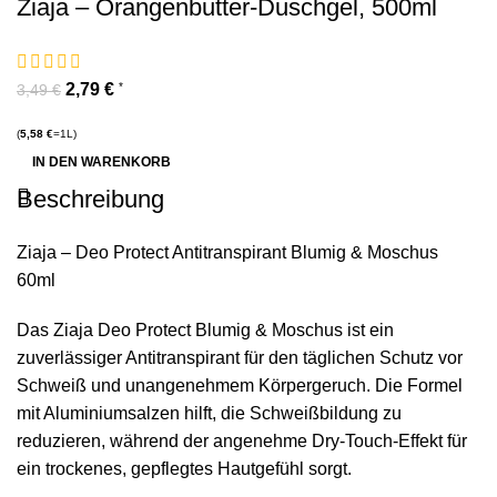
Ziaja – Orangenbutter-Duschgel, 500ml
2,79
€
*
3,49
€
(
5,58
€
=1L)
IN DEN WARENKORB
Beschreibung
Ziaja – Deo Protect Antitranspirant Blumig & Moschus
60ml
Das Ziaja Deo Protect Blumig & Moschus ist ein
zuverlässiger Antitranspirant für den täglichen Schutz vor
Schweiß und unangenehmem Körpergeruch. Die Formel
mit Aluminiumsalzen hilft, die Schweißbildung zu
reduzieren, während der angenehme Dry-Touch-Effekt für
ein trockenes, gepflegtes Hautgefühl sorgt.