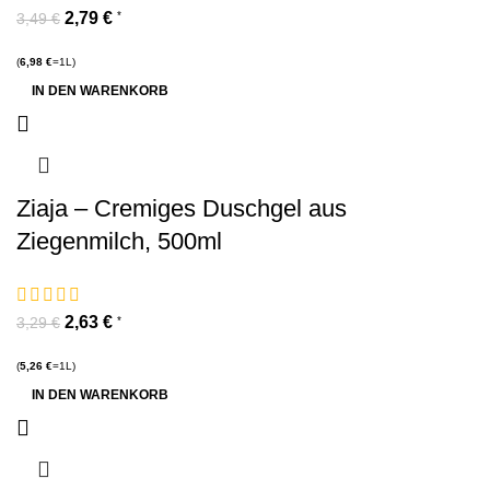
2,79
€
*
3,49
€
(
6,98
€
=1L)
IN DEN WARENKORB
Ziaja – Cremiges Duschgel aus
Ziegenmilch, 500ml
2,63
€
*
3,29
€
(
5,26
€
=1L)
IN DEN WARENKORB