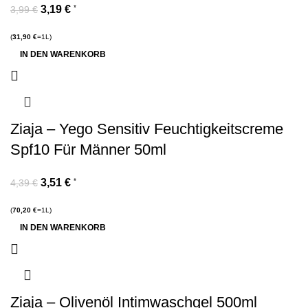
3,19
€
*
3,99
€
(
31,90
€
=1L)
IN DEN WARENKORB
Ziaja – Yego Sensitiv Feuchtigkeitscreme
Spf10 Für Männer 50ml
3,51
€
*
4,39
€
(
70,20
€
=1L)
IN DEN WARENKORB
Ziaja – Olivenöl Intimwaschgel 500ml