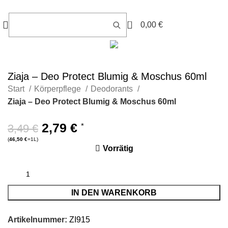
0
0,00
€
Ziaja – Deo Protect Blumig & Moschus 60ml
Start
Körperpflege
Deodorants
Ziaja – Deo Protect Blumig & Moschus 60ml
-20%
2,79
€
*
3,49
€
(
46,50
€
=1L)
Vorrätig
IN DEN WARENKORB
Artikelnummer:
ZI915