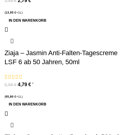
2,79
€
3,49
€
(
13,95
€
=1L)
IN DEN WARENKORB
Ziaja – Jasmin Anti-Falten-Tagescreme
LSF 6 ab 50 Jahren, 50ml
4,79
€
*
5,99
€
(
95,80
€
=1L)
IN DEN WARENKORB