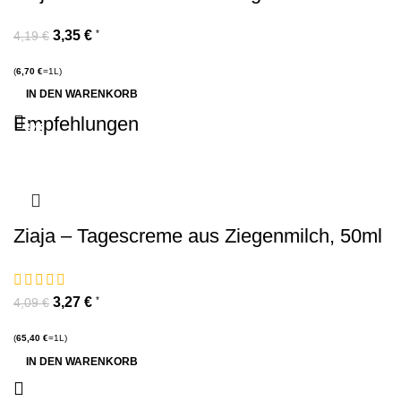
3,35
€
*
4,19
€
(
6,70
€
=1L)
IN DEN WARENKORB
Empfehlungen
-20%
-20%
-20%
-20%
-20%
-20%
-20%
-20%
-20%
-20%
-20%
-20%
Ziaja – Tagescreme aus Ziegenmilch, 50ml
3,27
€
*
4,09
€
(
65,40
€
=1L)
IN DEN WARENKORB