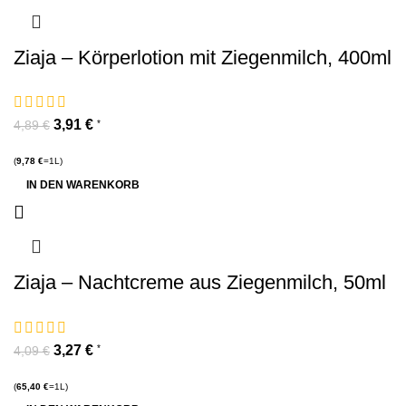
Ziaja – Körperlotion mit Ziegenmilch, 400ml
3,91
€
*
4,89
€
(
9,78
€
=1L)
IN DEN WARENKORB
Ziaja – Nachtcreme aus Ziegenmilch, 50ml
3,27
€
*
4,09
€
(
65,40
€
=1L)