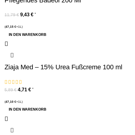
Pflegendes Badeöl 200 Ml
9,43
€
*
11,79
€
(
47,15
€
=1L)
IN DEN WARENKORB
Ziaja Med – 15% Urea Fußcreme 100 ml
4,71
€
*
5,89
€
(
47,10
€
=1L)
IN DEN WARENKORB