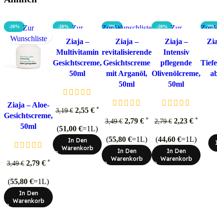
-20%
Zur
-20%
Zur
Zur Wunschliste
-20%
-20%
Zur
Zur 
-20%
Wunschliste
Wunschliste
Wunschliste
Ziaja –
Ziaja –
Ziaja –
Zi
Multivitamin
revitalisierende
Intensiv
Gesichtscreme,
Gesichtscreme
pflegende
Tief
50ml
mit Arganöl,
Olivenölcreme,
ab
50ml
50ml
Ziaja – Aloe-
*
2,55
€
3,19
€
Gesichtscreme,
*
*
2,79
€
2,23
€
3,49
€
2,79
€
50ml
(
51,00
€
=1L)
(
55,80
€
=1L)
(
44,60
€
=1L)
In Den
Warenkorb
In Den
In Den
Warenkorb
Warenkorb
*
2,79
€
3,49
€
(
55,80
€
=1L)
In Den
Warenkorb