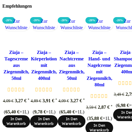
Empfehlungen
-20%
Zur
-20%
Zur
-20%
Zur
-20%
Zur
-20%
Zur
Wunschliste
Wunschliste
Wunschliste
Wunschliste
Wunschl
Ziaja –
Ziaja –
Ziaja –
Ziaja –
Ziaja
Tagescreme
Körperlotion
Nachtcreme
Hand- und
Shampoo
aus
mit
aus
Nagelcreme
Ziegenmi
Ziegenmilch,
Ziegenmilch,
Ziegenmilch,
mit
400m
50ml
400ml
50ml
Ziegenmilch,
80ml
2,
3,49
€
*
*
*
3,27
€
3,91
€
3,27
€
4,09
€
4,89
€
4,09
€
(
6,98
€
=
*
2,87
€
3,59
€
(
65,40
€
=1L)
(
9,78
€
=1L)
(
65,40
€
=1L)
In De
Warenk
(
35,88
€
=1L)
In Den
In Den
In Den
Warenkorb
Warenkorb
Warenkorb
In Den
Warenkorb