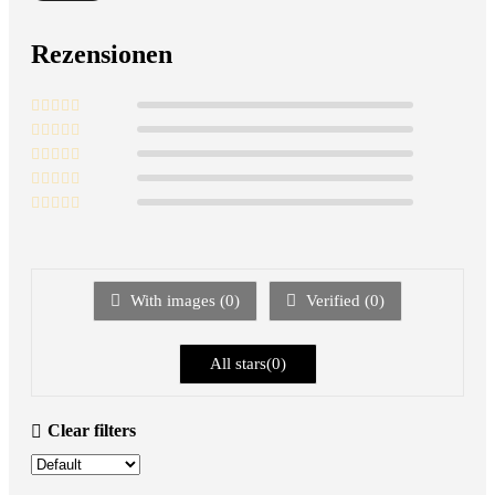
Rezensionen
With images (
0
)
Verified (
0
)
All stars(
0
)
Clear filters