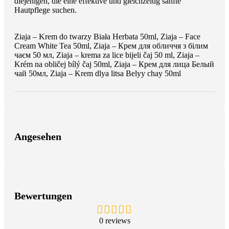
diejenigen, die eine effektive und gleichzeitig sanfte
Hautpflege suchen.
Ziaja – Krem do twarzy Biała Herbata 50ml, Ziaja – Face
Cream White Tea 50ml, Ziaja – Крем для обличчя з білим
чаєм 50 мл, Ziaja – krema za lice bijeli čaj 50 ml, Ziaja –
Krém na obličej bílý čaj 50ml, Ziaja – Крем для лица Белый
чай 50мл, Ziaja – Krem dlya litsa Belyy chay 50ml
Angesehen
Bewertungen
0 reviews