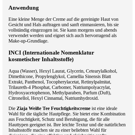
Anwendung
Eine kleine Menge der Creme auf die gereinigte Haut von
Gesicht und Hals auftragen und sanft einmassieren, bis sie
vollständig eingezogen ist. Sie kann morgens und abends
verwendet werden und eignet sich auch hervorragend als
Make-up-Grundlage.
INCI (Internationale Nomenklatur
kosmetischer Inhaltsstoffe)
Aqua (Wasser), Hexyl Laurat, Glycerin, Cetearylalkohol,
Dimethicone, Propylenglykol, Camellia Sinensis Blatt
Extrakt, Panthenol, Tocopherylacetat, Retinylpalmitat,
Trilaureth-4 Phosphat, Carbomer, Natriumpolyacrylat,
Hydroxyacetophenon, Methylparaben, Parfum (Duft),
Citronellol, Hexyl Cinnamal, Natriumhydroxid.
Die
Ziaja Weiße Tee Feuchtigkeitscreme
ist eine ideale
Wahl für die tägliche Hautpflege. Sie bietet eine Kombination
aus Feuchtigkeit, Schutz und Beruhigung, die für alle
Hauttypen geeignet ist. Ihre leichte Textur und die natürlichen
Inhaltsstoffe machen sie zu einer beliebten Wahl für