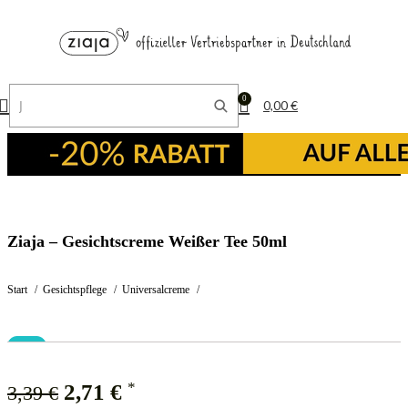
0
0,00
€
Ziaja – Gesichtscreme Weißer Tee 50ml
Start
Gesichtspflege
Universalcreme
-20%
*
2,71
€
3,39
€