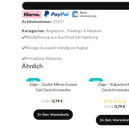
Artikelnummer:
ZI107
Kategorien:
Angebote
,
Peelings & Masken
Blitzlieferung aus Buchholz bei Hamburg
Riesige Auswahl ständig verfügbar
Attraktive Aktionen
Ähnlich
-20%
-20%
Ziaja – Gurke-Minze Enzym
Ziaja – Kakaobut
Gel Gesichtsmaske
Gesichtsmask
0,79
€
*
0,99
€
0,79
€
*
0,99
€
In Den Warenkorb
In Den Warenko