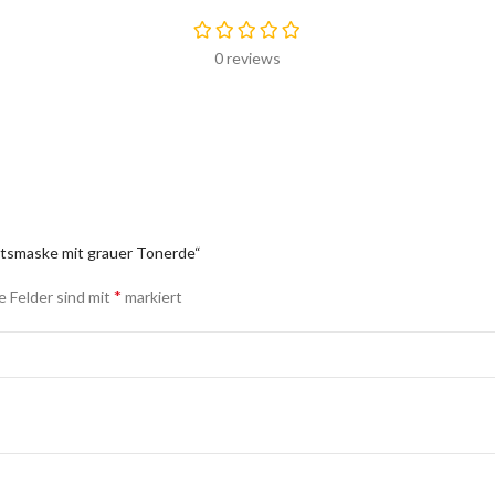
0 reviews
chtsmaske mit grauer Tonerde“
*
e Felder sind mit
markiert