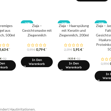
-20%
-20%
-20%
Cremiges
Ziaja –
Ziaja – Haarspülung
Ziaja – Ja
el aus
Gesichtsmaske mit
mit Keratin und
Fal
ch, 500ml
Ziegenmilch
Ziegenmilch, 200ml
Gesichts
Hyaluro
Proteink
5
2,63
€
0,79
€
1,91
€
*
*
*
0,99
€
2,39
€
€
=1L)
(
9,55
€
=1L)
In Den
Den
In Den
Warenkorb
0,99
€
nkorb
Warenkorb
In 
Ware
ndert Hautirritationen.