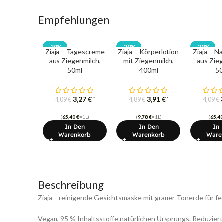
Empfehlungen
-20%
-20%
-20%
Ziaja – Tagescreme
Ziaja – Körperlotion
Ziaja – 
aus Ziegenmilch,
mit Ziegenmilch,
aus Zie
50ml
400ml
5
3,27
€
3,91
€
*
*
4,09
€
4,89
€
4,09
€
(
65,40
€
=1L)
(
9,78
€
=1L)
(
65,4
In Den
In Den
In
Warenkorb
Warenkorb
Ware
Beschreibung
Ziaja – reinigende Gesichtsmaske mit grauer Tonerde für f
Vegan, 95 % Inhaltsstoffe natürlichen Ursprungs. Reduziert