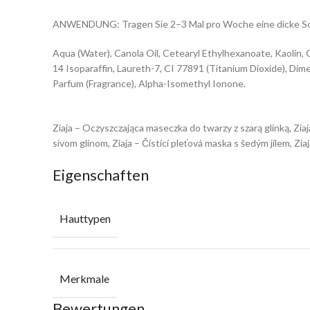
ANWENDUNG: Tragen Sie 2–3 Mal pro Woche eine dicke Schi
Aqua (Water), Canola Oil, Cetearyl Ethylhexanoate, Kaolin,
14 Isoparaffin, Laureth-7, CI 77891 (Titanium Dioxide), D
Parfum (Fragrance), Alpha-Isomethyl Ionone.
Ziaja – Oczyszczająca maseczka do twarzy z szarą glinką, Zia
sivom glinom, Ziaja – Čistící pleťová maska ​​s šedým jílem
Eigenschaften
Hauttypen
Merkmale
Bewertungen