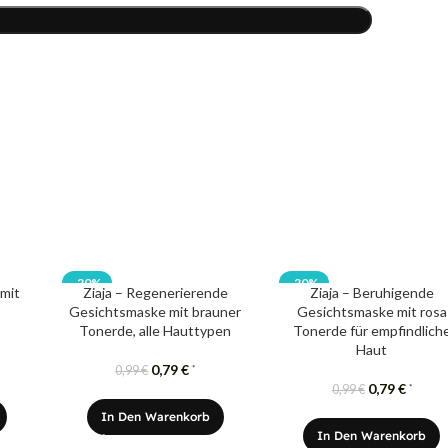
-20%
-20%
 mit
Ziaja – Regenerierende
Ziaja – Beruhigende
Gesichtsmaske mit brauner
Gesichtsmaske mit rosa
Tonerde, alle Hauttypen
Tonerde für empfindlich
Haut
0,79
€
*
0,99
€
0,79
€
*
0,99
€
In Den Warenkorb
In Den Warenkorb