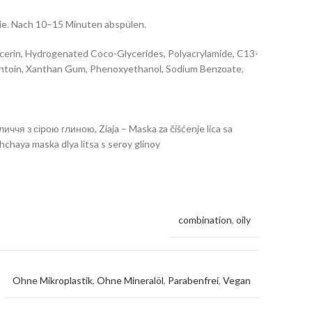
ie. Nach 10–15 Minuten abspülen.
lycerin, Hydrogenated Coco-Glycerides, Polyacrylamide, C13-
llantoin, Xanthan Gum, Phenoxyethanol, Sodium Benzoate,
личчя з сірою глиною, Ziaja – Maska za čišćenje lica sa
chaya maska dlya litsa s seroy glinoy
combination
,
oily
Ohne Mikroplastik
,
Ohne Mineralöl
,
Parabenfrei
,
Vegan