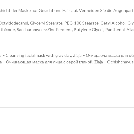
cht der Maske auf Gesicht und Hals auf. Vermeiden Sie die Augenpart
 Octyldodecanol, Glyceryl Stearate, PEG-100 Stearate, Cetyl Alcohol, G
imethicone, Saccharomyces/Zinc Ferment, Butylene Glycol, Panthenol, A
ja – Cleansing facial mask with gray clay, Ziaja – Очищаюча маска для об
, Ziaja – Очищающая маска для лица с серой глиной, Ziaja – Ochishchayush