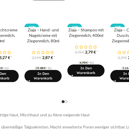
-20%
-20%
-20%
Nachtcreme
Ziaja – Hand- und
Ziaja – Shampoo mit
Ziaja – 
genmilch,
Nagelcreme mit
Ziegenmilch, 400ml
Duschg
0ml
Ziegenmilch, 80ml
Ziegenmil
2,79
€
*
3,49
€
3,27
€
2,87
€
*
*
3,59
€
3,29
€
(
6,98
€
=1L)
In Den
0
€
=1L)
(
35,88
€
=1L)
(
5,26
Warenkorb
 Den
In Den
In 
nkorb
Warenkorb
Ware
ettige Haut, Mischhaut und zu Akne neigende Haut
 übermäßige Talgsekretion. Macht erweiterte Poren weniger sichtbar. Li