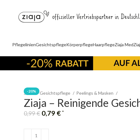
Pflegelinien
Gesichtspflege
Körperpflege
Haarpflege
Ziaja Med
Zia
-20%
Start
Gesichtspflege
Peelings & Masken
Ziaja – Reinigende Gesic
0,79
€
*
0,99
€