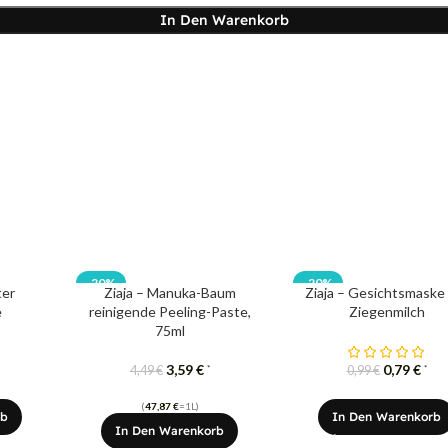
In Den Warenkorb
-20%
-20%
ter
Ziaja – Manuka-Baum
Ziaja – Gesichtsmaske
e
reinigende Peeling-Paste,
Ziegenmilch
75ml
3,59
€
0,79
€
*
*
4,49
€
0,99
€
(
47,87
€
=1L)
rb
In Den Warenkorb
In Den Warenkorb