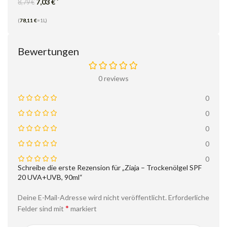
7,03
€
*
8,79
€
(
78,11
€
=1L)
Bewertungen
0 reviews
0
0
0
0
0
Schreibe die erste Rezension für „Ziaja – Trockenölgel SPF
20 UVA+UVB, 90ml“
Deine E-Mail-Adresse wird nicht veröffentlicht.
Erforderliche
*
Felder sind mit
markiert