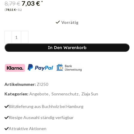
7,03
€
*
8,79
€
(
78,11
€
=1L)
Vorrätig
In Den Warenkorb
Artikelnummer:
ZI250
Kategorien:
Angebote
,
Sonnenschutz
,
Ziaja Sun
Blitzlieferung aus Buchholz bei Hamburg
Riesige Auswahl ständig verfügbar
Attraktive Aktionen