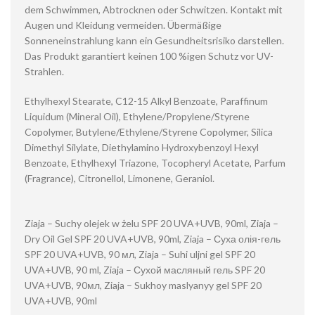
dem Schwimmen, Abtrocknen oder Schwitzen. Kontakt mit
Augen und Kleidung vermeiden. Übermäßige
Sonneneinstrahlung kann ein Gesundheitsrisiko darstellen.
Das Produkt garantiert keinen 100 %igen Schutz vor UV-
Strahlen.
Ethylhexyl Stearate, C12-15 Alkyl Benzoate, Paraffinum
Liquidum (Mineral Oil), Ethylene/Propylene/Styrene
Copolymer, Butylene/Ethylene/Styrene Copolymer, Silica
Dimethyl Silylate, Diethylamino Hydroxybenzoyl Hexyl
Benzoate, Ethylhexyl Triazone, Tocopheryl Acetate, Parfum
(Fragrance), Citronellol, Limonene, Geraniol.
Ziaja – Suchy olejek w żelu SPF 20 UVA+UVB, 90ml, Ziaja –
Dry Oil Gel SPF 20 UVA+UVB, 90ml, Ziaja – Суха олія-гель
SPF 20 UVA+UVB, 90 мл, Ziaja – Suhi uljni gel SPF 20
UVA+UVB, 90 ml, Ziaja – Сухой масляный гель SPF 20
UVA+UVB, 90мл, Ziaja – Sukhoy maslyanyy gel SPF 20
UVA+UVB, 90ml