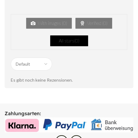
With images (
0
)
Verified (
0
)
All stars(
0
)
Es gibt noch keine Rezensionen.
Zahlungsarten: