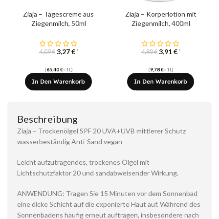
Ziaja – Tagescreme aus
Ziaja – Körperlotion mit
Ziegenmilch, 50ml
Ziegenmilch, 400ml
3,27
€
3,91
€
*
*
4,09
€
4,89
€
(
65,40
€
=1L)
(
9,78
€
=1L)
In Den Warenkorb
In Den Warenkorb
Beschreibung
Ziaja – Trockenölgel SPF 20 UVA+UVB mittlerer Schutz
wasserbeständig Anti-Sand vegan
Leicht aufzutragendes, trockenes Ölgel mit
Lichtschutzfaktor 20 und sandabweisender Wirkung.
ANWENDUNG: Tragen Sie 15 Minuten vor dem Sonnenbad
eine dicke Schicht auf die exponierte Haut auf. Während des
Sonnenbadens häufig erneut auftragen, insbesondere nach