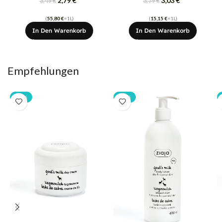
2,79
€
3,03
€
3,49
€
3,79
€
(
55,80
€
=1L)
(
15,15
€
=1L)
In Den Warenkorb
In Den Warenkorb
Empfehlungen
-20%
-20%