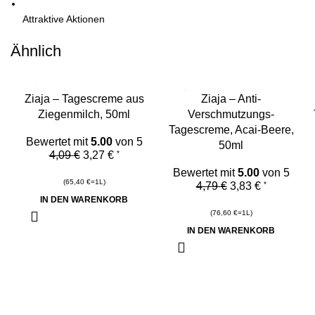
Attraktive Aktionen
Ähnlich
-20%
-20%
Ziaja – Tagescreme aus
Ziaja – Anti-
Ziegenmilch, 50ml
Verschmutzungs-
Tagescreme, Acai-Beere,
Bewertet mit
5.00
von 5
50ml
4,09
€
3,27
€
*
Bewertet mit
5.00
von 5
(
65,40
€
=1L)
4,79
€
3,83
€
*
IN DEN WARENKORB
(
76,60
€
=1L)
IN DEN WARENKORB