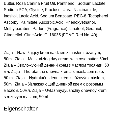
Butter, Rosa Canina Fruit Oil, Panthenol, Sodium Lactate,
Sodium PCA, Glycine, Fructose, Urea, Niacinamide,
Inositol, Lactic Acid, Sodium Benzoate, PEG-8, Tocopherol,
Ascorbyl Palmitate, Ascorbic Acid, Phenoxyethanol,
Methylparaben, Parfum (Fragrance), Linalool, Geraniol,
Citronellol, Citric Acid, CI 16035 (FD&C Red No. 40).
Ziaja – Nawilżający krem ​​na dzień z masłem różanym,
50ml, Ziaja – Moisturizing day cream with rose butter, 50ml,
Ziaja – Зволожуючий денний крем з маслом троянди, 50
мл, Ziaja – Hidratantna dnevna krema s maslacem ruže,
50 ml, Ziaja – Hydratační denní krém s růžovým máslem,
50ml, Ziaja – Увлажняющий дневной крем с розовым
маслом, 50мл, Ziaja – Uvlazhnyayushchiy dnevnoy krem
s rozovym maslom, 50ml
Eigenschaften