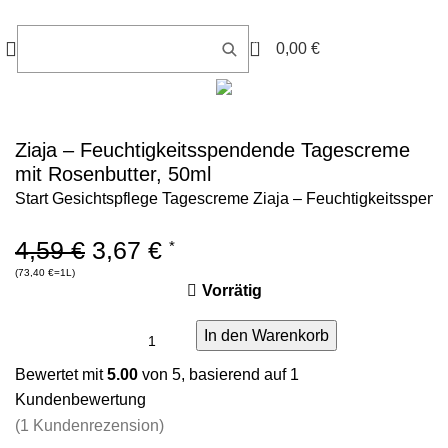
0
0,00
€
Ziaja – Feuchtigkeitsspendende Tagescreme
mit Rosenbutter, 50ml
Start
Gesichtspflege
Tagescreme
Ziaja – Feuchtigkeitsspen
-20%
4,59
€
3,67
€
*
(
73,40
€
=1L)
Vorrätig
In den Warenkorb
Bewertet mit
5.00
von 5, basierend auf
1
Kundenbewertung
(
1
Kundenrezension)