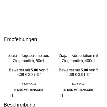
Empfehlungen
-20%
-20%
Ziaja – Tagescreme aus
Ziaja – Körperlotion mit
Ziegenmilch, 50ml
Ziegenmilch, 400ml
Bewertet mit
5.00
von 5
Bewertet mit
5.00
von 5
4,09
€
3,27
€
4,89
€
3,91
€
*
*
(
65,40
€
=1L)
(
9,78
€
=1L)
IN DEN WARENKORB
IN DEN WARENKORB
Beschreibung