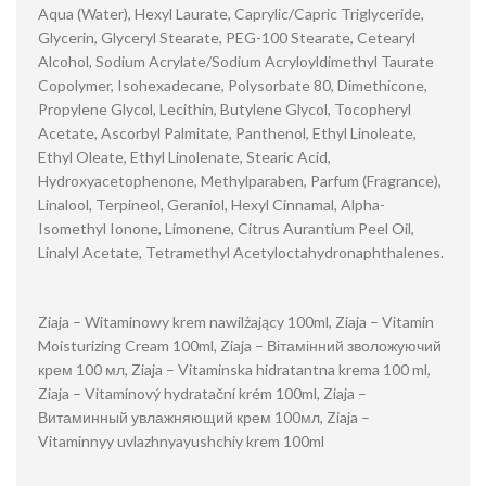
Aqua (Water), Hexyl Laurate, Caprylic/Capric Triglyceride,
Glycerin, Glyceryl Stearate, PEG-100 Stearate, Cetearyl
Alcohol, Sodium Acrylate/Sodium Acryloyldimethyl Taurate
Copolymer, Isohexadecane, Polysorbate 80, Dimethicone,
Propylene Glycol, Lecithin, Butylene Glycol, Tocopheryl
Acetate, Ascorbyl Palmitate, Panthenol, Ethyl Linoleate,
Ethyl Oleate, Ethyl Linolenate, Stearic Acid,
Hydroxyacetophenone, Methylparaben, Parfum (Fragrance),
Linalool, Terpineol, Geraniol, Hexyl Cinnamal, Alpha-
Isomethyl Ionone, Limonene, Citrus Aurantium Peel Oil,
Linalyl Acetate, Tetramethyl Acetyloctahydronaphthalenes.
Ziaja – Witaminowy krem ​​nawilżający 100ml, Ziaja – Vitamin
Moisturizing Cream 100ml, Ziaja – Вітамінний зволожуючий
крем 100 мл, Ziaja – Vitaminska hidratantna krema 100 ml,
Ziaja – Vitamínový hydratační krém 100ml, Ziaja –
Витаминный увлажняющий крем 100мл, Ziaja –
Vitaminnyy uvlazhnyayushchiy krem 100ml