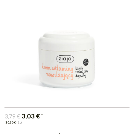
3,03
€
*
3,79
€
(
30,30
€
=1L)