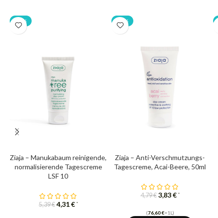
-20%
-20%
Ziaja – Manukabaum reinigende,
Ziaja – Anti-Verschmutzungs-
normalisierende Tagescreme
Tagescreme, Acai-Beere, 50ml
LSF 10
3,83
€
*
4,79
€
4,31
€
*
5,39
€
(
76,60
€
=1L)