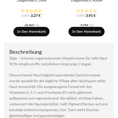
Ziegenmilch, 50ml
Ziegenmilch, 400ml
3,27
€
3,91
€
*
*
4,09
€
4,89
€
(
65,40
€
=1L)
(
9,78
€
=1L)
In Den Warenkorb
In Den Warenkorb
Beschreibung
Ziaja – Intensiv regenerierende Vitamincreme für reife Haut
90 % Inhaltsstoffe natürlichen Ursprungs | Vegan
Diese intensiv feuchtigkeitsspendende Gesichtscreme
wurde speziell für die tägliche Pflege aller Hauttypen reifer
Haut entwickelt. Die ausgewogene Formel mit den
Vitaminen E, F, C und Provitamin B5 wirkt glättend,
aufbauend und regenerierend. Sie mildert sichtbar Falten,
verbessert die Hautelastizität, hellt Pigmentflecken auf und
beruhigt irritierte Hautpartien. Der Teint wirkt frischer,
gleichmäßiger und geschmeidiger.