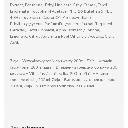
Extract, Panthenol, Ethyl Linoleate, Ethyl Oleate, Ethyl
Linolenate, Tocopheryl Acetate, PPG-26-Buteth-26, PEG-
40 Hydrogenated Castor Oil, Phenoxyethanol,
Ethylhexylglycerin, Parfum (Fragrance), Linalool, Terpineol,
Geraniol, Hexyl Cinnamal, Alpha-Isomethyl Ionone,
Limonene, Citrus Aurantium Peel Oil, Linalyl Acetate, Citric
Acid.
Ziaja – Witaminowy tonik do twarzy 200ml, Ziaja – Vitamin
facial toner 200ml, Ziaja – Вітамінний тонік для обличчя 200
мл, Ziaja – Vitaminski tonik za lice 200 ml, Ziaja – Vitamin
toner na obličej 200 ml, Ziaja – Витаминный тоник для лица
200мл, Ziaja – Vitaminnyy tonik dlya litsa 200ml
Bewertungen