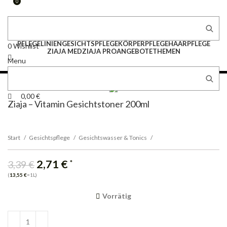
0
PFLEGELINIEN
GESICHTSPFLEGE
KÖRPERPFLEGE
HAARPFLEGE
0
Wishlist
ZIAJA MED
ZIAJA PRO
ANGEBOTE
THEMEN
Menu
0
0,00
€
0,00
€
Ziaja – Vitamin Gesichtstoner 200ml
Start
Gesichtspflege
Gesichtswasser & Tonics
-20%
2,71
€
*
3,39
€
(
13,55
€
=1L)
Vorrätig