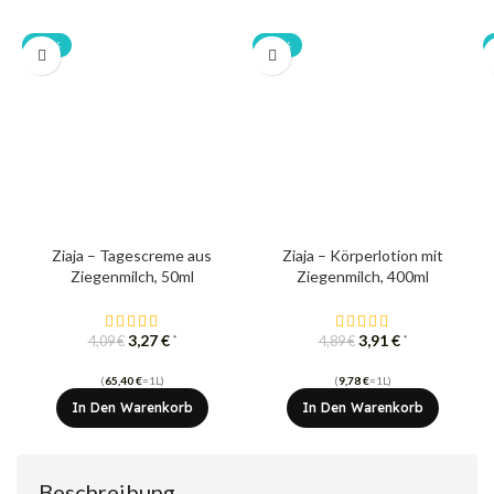
-20%
-20%
Ziaja – Tagescreme aus
Ziaja – Körperlotion mit
Ziegenmilch, 50ml
Ziegenmilch, 400ml
3,27
€
3,91
€
*
*
4,09
€
4,89
€
(
65,40
€
=1L)
(
9,78
€
=1L)
In Den Warenkorb
In Den Warenkorb
Beschreibung