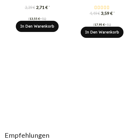
2,71
€
*
3,39
€
3,59
€
*
4,49
€
(
13,55
€
=1L)
(
17,95
€
=1L)
In Den Warenkorb
In Den Warenkorb
Empfehlungen