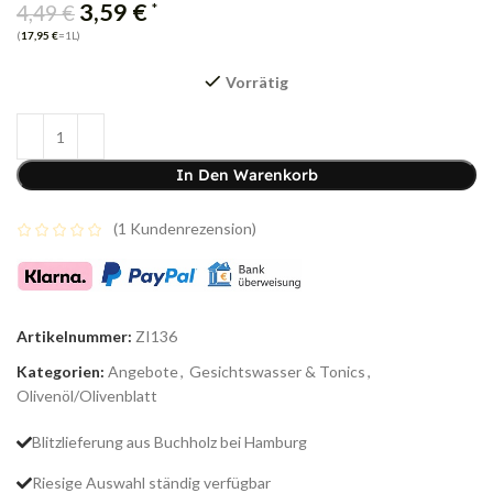
3,59
€
*
4,49
€
(
17,95
€
=1L)
Vorrätig
In Den Warenkorb
(
1
Kundenrezension)
Artikelnummer:
ZI136
Kategorien:
Angebote
,
Gesichtswasser & Tonics
,
Olivenöl/Olivenblatt
Blitzlieferung aus Buchholz bei Hamburg
Riesige Auswahl ständig verfügbar