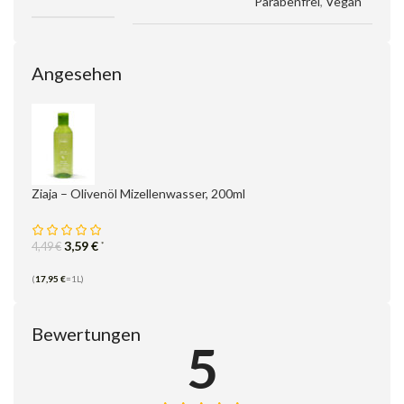
Parabenfrei
,
Vegan
Angesehen
Ziaja – Olivenöl Mizellenwasser, 200ml
3,59
€
*
4,49
€
(
17,95
€
=1L)
Bewertungen
5