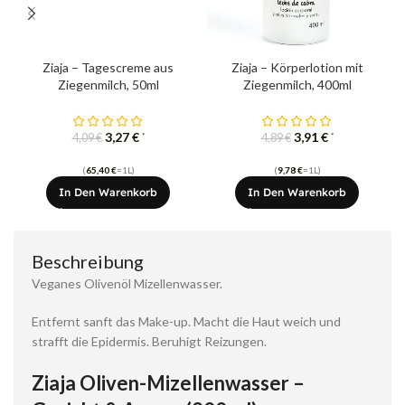
Ziaja – Tagescreme aus
Ziaja – Körperlotion mit
Ziegenmilch, 50ml
Ziegenmilch, 400ml
3,27
€
3,91
€
*
*
4,09
€
4,89
€
(
65,40
€
=1L)
(
9,78
€
=1L)
In Den Warenkorb
In Den Warenkorb
Beschreibung
Veganes Olivenöl Mizellenwasser.
Entfernt sanft das Make-up. Macht die Haut weich und
strafft die Epidermis. Beruhigt Reizungen.
Ziaja Oliven-Mizellenwasser –