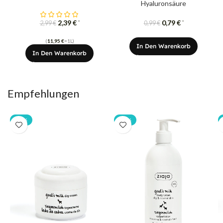
Hyaluronsäure
2,39
€
0,79
€
*
*
2,99
€
0,99
€
(
11,95
€
=1L)
In Den Warenkorb
In Den Warenkorb
Empfehlungen
-20%
-20%