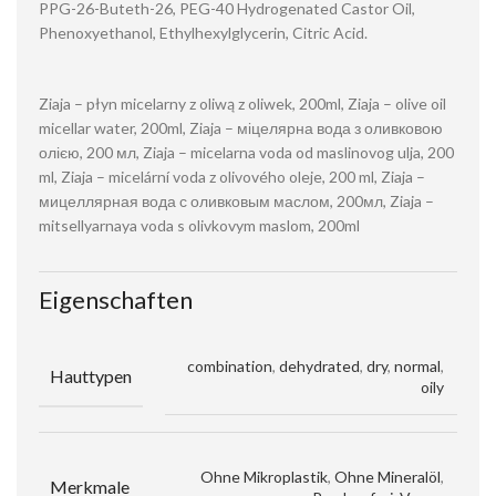
PPG-26-Buteth-26, PEG-40 Hydrogenated Castor Oil,
Phenoxyethanol, Ethylhexylglycerin, Citric Acid.
Ziaja – płyn micelarny z oliwą z oliwek, 200ml, Ziaja – olive oil
micellar water, 200ml, Ziaja – міцелярна вода з оливковою
олією, 200 мл, Ziaja – micelarna voda od maslinovog ulja, 200
ml, Ziaja – micelární voda z olivového oleje, 200 ml, Ziaja –
мицеллярная вода с оливковым маслом, 200мл, Ziaja –
mitsellyarnaya voda s olivkovym maslom, 200ml
Eigenschaften
combination
,
dehydrated
,
dry
,
normal
,
Hauttypen
oily
Ohne Mikroplastik
,
Ohne Mineralöl
,
Merkmale