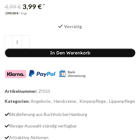
3,99
€
*
4,99
€
(
399,00
€
=1kg)
Vorrätig
In Den Warenkorb
Artikelnummer:
ZI555
Kategorien:
Angebote
,
Handcreme
,
Körperpflege
,
Lippenpflege
Blitzlieferung aus Buchholz bei Hamburg
Riesige Auswahl ständig verfügbar
Attraktive Aktionen