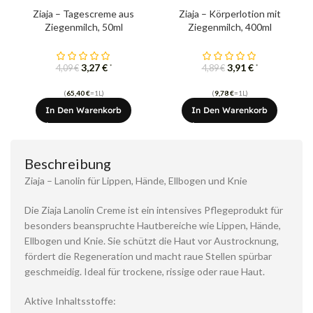
Ziaja – Tagescreme aus
Ziaja – Körperlotion mit
Ziegenmilch, 50ml
Ziegenmilch, 400ml
3,27
€
3,91
€
*
*
4,09
€
4,89
€
(
65,40
€
=1L)
(
9,78
€
=1L)
In Den Warenkorb
In Den Warenkorb
Beschreibung
Ziaja – Lanolin für Lippen, Hände, Ellbogen und Knie
Die Ziaja Lanolin Creme ist ein intensives Pflegeprodukt für
besonders beanspruchte Hautbereiche wie Lippen, Hände,
Ellbogen und Knie. Sie schützt die Haut vor Austrocknung,
fördert die Regeneration und macht raue Stellen spürbar
geschmeidig. Ideal für trockene, rissige oder raue Haut.
Aktive Inhaltsstoffe: