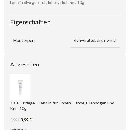
Lanolin dlya gub, ruk, loktey i koleney 10g
Eigenschaften
Hauttypen
dehydrated
,
dry
,
normal
Angesehen
Ziaja – Pflege – Lanolin für Lippen, Hände, Ellenbogen und
Knie 10g
3,99
€
*
4,99
€