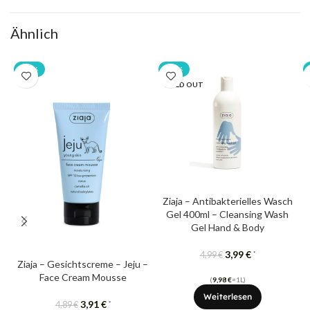
Ähnlich
-20%
-20%
SOLD OUT
Ziaja – Antibakterielles Wasch
Gel 400ml – Cleansing Wash
Gel Hand & Body
3,99
€
*
4,99
€
Ziaja – Gesichtscreme – Jeju –
Face Cream Mousse
(
9,98
€
=1L)
Weiterlesen
3,91
€
*
4,89
€