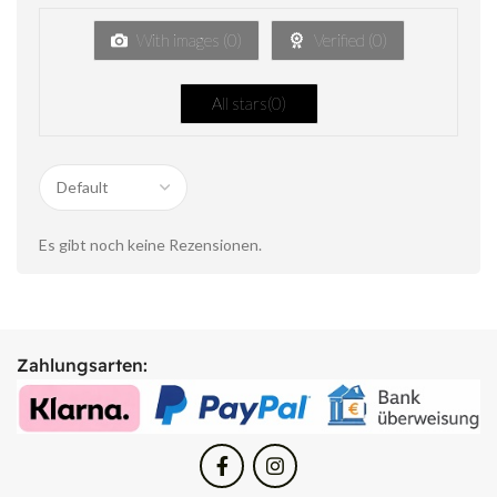
With images (
0
)
Verified (
0
)
All stars(
0
)
Es gibt noch keine Rezensionen.
Zahlungsarten: