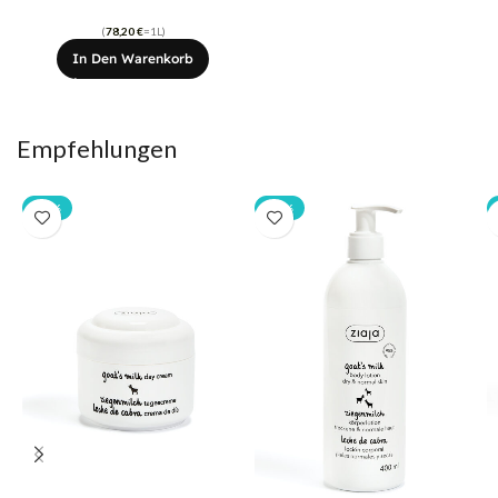
(
78,20
€
=1L)
In Den Warenkorb
Empfehlungen
-20%
-20%