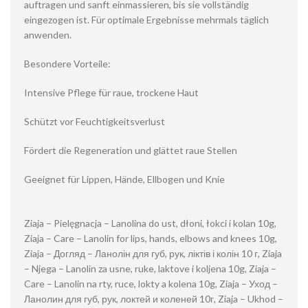
auftragen und sanft einmassieren, bis sie vollständig
eingezogen ist. Für optimale Ergebnisse mehrmals täglich
anwenden.
Besondere Vorteile:
Intensive Pflege für raue, trockene Haut
Schützt vor Feuchtigkeitsverlust
Fördert die Regeneration und glättet raue Stellen
Geeignet für Lippen, Hände, Ellbogen und Knie
Ziaja – Pielęgnacja – Lanolina do ust, dłoni, łokci i kolan 10g,
Ziaja – Care – Lanolin for lips, hands, elbows and knees 10g,
Ziaja – Догляд – Ланолін для губ, рук, ліктів і колін 10 г, Ziaja
– Njega – Lanolin za usne, ruke, laktove i koljena 10g, Ziaja –
Care – Lanolin na rty, ruce, lokty a kolena 10g, Ziaja – Уход –
Ланолин для губ, рук, локтей и коленей 10г, Ziaja – Ukhod –