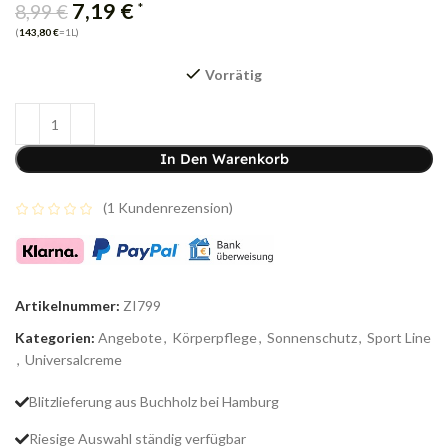
7,19
€
*
8,99
€
(
143,80
€
=1L)
Vorrätig
In Den Warenkorb
(
1
Kundenrezension)
Artikelnummer:
ZI799
Kategorien:
Angebote
,
Körperpflege
,
Sonnenschutz
,
Sport Line
,
Universalcreme
Blitzlieferung aus Buchholz bei Hamburg
Riesige Auswahl ständig verfügbar