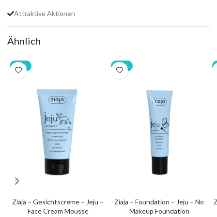
Attraktive Aktionen
Ähnlich
-20%
-20%
Ziaja – Gesichtscreme – Jeju –
Ziaja – Foundation – Jeju – No
Z
Face Cream Mousse
Makeup Foundation