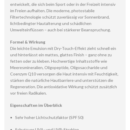
entwickelt, die sich beim Sport oder in der Freizeit intensiv
im Freien aufhalten. Die moderne, photostabile
Filtertechnologie schützt zuverlässig vor Sonnenbrand,
lichtbedingter Hautalterung und schädlichen
Umwelteinflüssen – auch bei stärkerer Beanspruchung.
Formel & Wirkung
Die leichte Emulsion mit Dry-Touch-Effekt zieht schnell ein
und hinterlässt ein mattes, glattes Finish – ganz ohne zu
fetten oder zu kleben. Hochwertige Inhaltsstoffe wie
Meeresmineralien, Oligopeptide, Oligosaccharide und
Coenzym Q10 versorgen die Haut intensiv mit Feuchtigkeit,
stärken die natürliche Hautbarriere und unterstützen die
Regeneration. Die antioxidative Wirkung schützt zusätzlich
vor freien Radikalen.
Eigenschaften im Überblick
Sehr hoher Lichtschutzfaktor (SPF 50)
Schutz vor UVA- und UVB-Strahlen