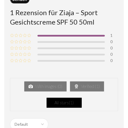
1 Rezension für
Ziaja – Sport
Gesichtscreme SPF 50 50ml
1
0
0
0
0
With images (
0
)
Verified (
1
)
All stars(
1
)