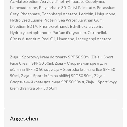
Acrylate/Sodium Acryloyldimethyl Taurate Copolymer,
Isohexadecane, Polysorbate 80, Cetyl Palmitate, Potassium
Cetyl Phosphate, Tocopheryl Acetate, Lecithin, Ubiquinone,
Hydrolyzed Lupine Protein, Sea Water, Xanthan Gum,
Disodium EDTA, Phenoxyethanol, Ethylhexylglycerin,
Hydroxyacetophenone, Parfum (Fragrance), Citronellol,
Citrus Aurantium Peel Oil, Limonene, Isoeugenyl Acetate.
Ziaja – Sportowy krem ​​do twarzy SPF 50 50ml, Ziaja – Sport
Face Cream SPF 50 50ml, Ziaja – Спортивний крем для
обличчя SPF 50 50 мл, Ziaja – Sportska krema za lice SPF 50
50 ml, Ziaja – Sport krém na obličej SPF 50 50ml, Ziaja –
Спортивный крем для лица SPF 50 50мл, Ziaja – Sportivnyy
krem dlya litsa SPF 50 50ml
Angesehen