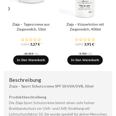
Ziaja – Tagescreme aus
Ziaja – Körperlotion mit
Ziegenmilch, 50ml
Ziegenmilch, 400ml
3,27
€
3,91
€
*
*
4,09
€
4,89
€
(
65,40
€
=1L)
(
9,78
€
=1L)
In Den Warenkorb
In Den Warenkorb
Beschreibung
Ziaja – Sport Schutzcreme SPF 50 UVA/UVB, 50 ml
Produktbeschreibung
Die Ziaja Sport Schutzcreme bietet einen sehr hohen
Breitbandschutz vor UVA- und UVB-Strahlung mit
Lichtschutzfaktor 50. Sie wurde speziell für aktive Menschen