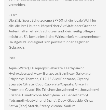
vermeiden.
Fazit
Die Ziaja Sport Schutzcreme SPF 50 ist die ideale Wahl für
alle, die ihre Haut bei körperlicher Aktivität oder Outdoor-
Aufenthalten effektiv schützen und gleichzeitig pflegen
möchten. Sie kombiniert hohe Wirksamkeit mit angenehmem
Hautgefühl und eignet sich perfekt für den täglichen
Gebrauch.
Inci:
Aqua (Water), Diisopropyl Sebacate, Diethylamino
Hydroxybenzoyl Hexyl Benzoate, Ethylhexyl Salicylate,
Ethylhexyl Triazone, C12-15 Alkyl Benzoate, Glyceryl
Stearate Citrate, Coco-Caprylate/Caprate, Glycerin,
Propylene Glycol, Bis-Ethylhexyloxyphenol Methoxyphenyl
Triazine, Dimethicone, Methylene Bis-Benzotriazolyl
Tetramethylbutylphenol (nano), Decyl Glucoside, Oryza
Sativa (Rice) Starch, Stearyl Alcohol, Sodium