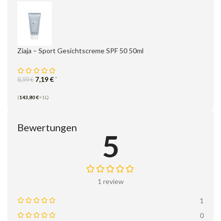
Ziaja – Sport Gesichtscreme SPF 50 50ml
7,19
€
*
8,99
€
(
143,80
€
=1L)
Bewertungen
5
1 review
1
0