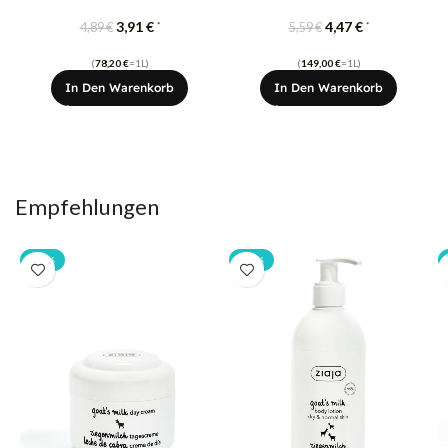
3,91
€
4,47
€
*
*
4,89
€
5,59
€
(
78,20
€
=1L)
(
149,00
€
=1L)
In Den Warenkorb
In Den Warenkorb
Empfehlungen
-20%
-20%